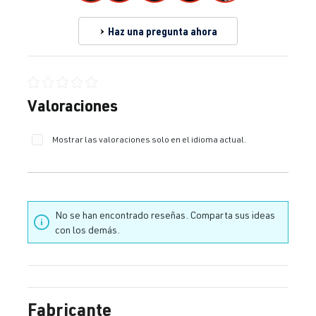
Haz una pregunta ahora
Calificación promedio de 0 de 5 estrellas
Valoraciones
Mostrar las valoraciones solo en el idioma actual.
No se han encontrado reseñas. Comparta sus ideas
con los demás.
Fabricante