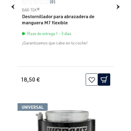
(0)
Calificación promedio de 0 de 5 estrellas
BAR-TEK®
Destornillador para abrazadera de
manguera M7 flexible
Plazo de entrega 1 - 3 días
¡Garantizamos que cabe en tu coche!
18,50 €
UNIVERSAL