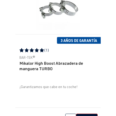
3 AÑOS DE GARANTÍA
(1)
Calificación promedio de 5 de 5 estrellas
BAR-TEK®
Mikalor High Boost Abrazadera de
manguera TURBO
¡Garantizamos que cabe en tu coche!