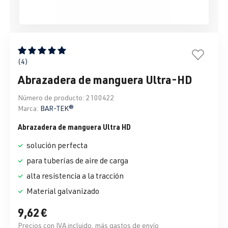
Calificación promedio de 5 de 5 estrellas
(4)
Abrazadera de manguera Ultra-HD
Número de producto:
2100422
Marca:
BAR-TEK®
Abrazadera de manguera Ultra HD
solución perfecta
para tuberías de aire de carga
alta resistencia a la tracción
Material galvanizado
9,62 €
Precios con IVA incluido, más gastos de envío