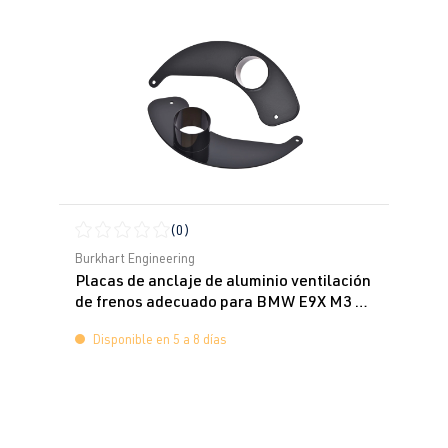
(0)
Calificación promedio de 0 de 5 estrellas
Burkhart Engineering
Placas de anclaje de aluminio ventilación
de frenos adecuado para BMW E9X M3 &
E82 Serie 1 M Coupe
Disponible en 5 a 8 días