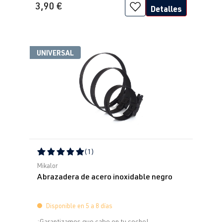
3,90 €
Detalles
UNIVERSAL
(1)
Calificación promedio de 5 de 5 estrellas
Mikalor
Abrazadera de acero inoxidable negro
Disponible en 5 a 8 días
¡Garantizamos que cabe en tu coche!