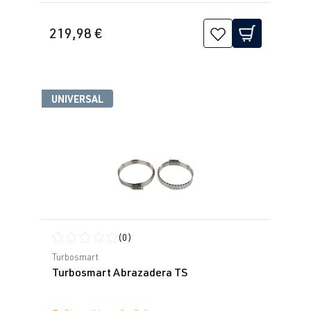
219,98 €
UNIVERSAL
(0)
Calificación promedio de 0 de 5 estrellas
Turbosmart
Turbosmart Abrazadera TS