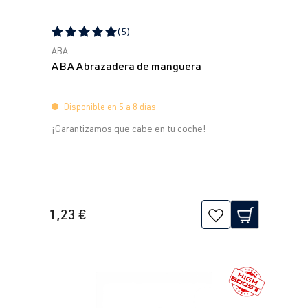
(5)
Calificación promedio de 5 de 5 estrellas
ABA
ABA Abrazadera de manguera
Disponible en 5 a 8 días
¡Garantizamos que cabe en tu coche!
1,23 €