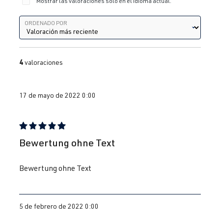
Mostrar las valoraciones solo en el idioma actual.
Ordenado por
ORDENADO POR
4
valoraciones
17 de mayo de 2022 0:00
Reseña con calificación de 5 de 5 estrellas
Bewertung ohne Text
Bewertung ohne Text
5 de febrero de 2022 0:00