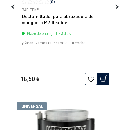
(0)
Calificación promedio de 0 de 5 estrellas
BAR-TEK®
Destornillador para abrazadera de
manguera M7 flexible
Plazo de entrega 1 - 3 días
¡Garantizamos que cabe en tu coche!
18,50 €
UNIVERSAL