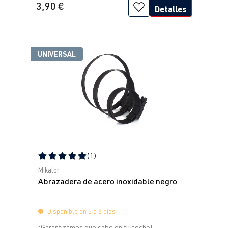
3,90 €
Detalles
UNIVERSAL
(1)
Calificación promedio de 5 de 5 estrellas
Mikalor
Abrazadera de acero inoxidable negro
Disponible en 5 a 8 días
¡Garantizamos que cabe en tu coche!