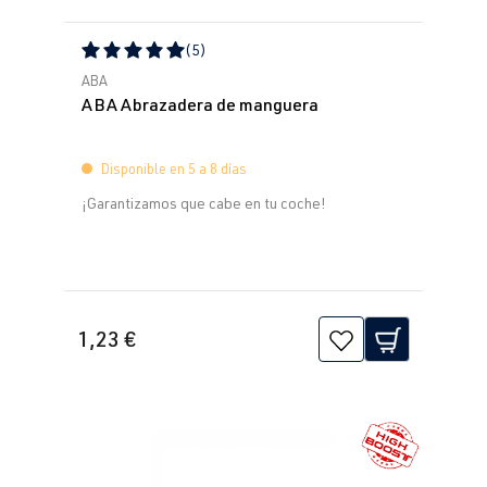
(5)
Calificación promedio de 5 de 5 estrellas
ABA
ABA Abrazadera de manguera
Disponible en 5 a 8 días
¡Garantizamos que cabe en tu coche!
1,23 €