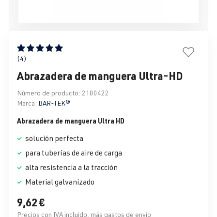
Calificación promedio de 5 de 5 estrellas
(4)
Abrazadera de manguera Ultra-HD
Número de producto:
2100422
Marca:
BAR-TEK®
Abrazadera de manguera Ultra HD
solución perfecta
para tuberías de aire de carga
alta resistencia a la tracción
Material galvanizado
9,62 €
Precios con IVA incluido, más gastos de envío