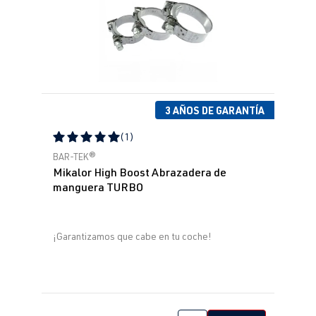
3 AÑOS DE GARANTÍA
(1)
Calificación promedio de 5 de 5 estrellas
BAR-TEK®
Mikalor High Boost Abrazadera de
manguera TURBO
¡Garantizamos que cabe en tu coche!