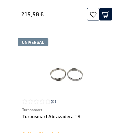
219,98 €
UNIVERSAL
(0)
Calificación promedio de 0 de 5 estrellas
Turbosmart
Turbosmart Abrazadera TS