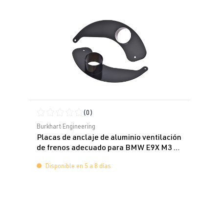
(0)
Calificación promedio de 0 de 5 estrellas
Burkhart Engineering
Placas de anclaje de aluminio ventilación
de frenos adecuado para BMW E9X M3 &
E82 Serie 1 M Coupe
Disponible en 5 a 8 días