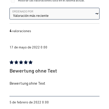
Mostrar las valoraciones solo en el idioma actual.
Ordenado por
ORDENADO POR
4
valoraciones
17 de mayo de 2022 0:00
Reseña con calificación de 5 de 5 estrellas
Bewertung ohne Text
Bewertung ohne Text
5 de febrero de 2022 0:00