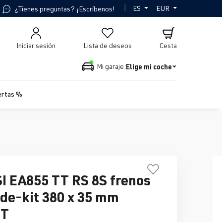
|
ES
EUR
¿Tienes preguntas? ¡Escríbenos!
Iniciar sesión
Lista de deseos
Cesta
Elige mi coche
Mi garaje:
ertas %
SI EA855 TT RS 8S frenos
de-kit 380 x 35 mm
IT