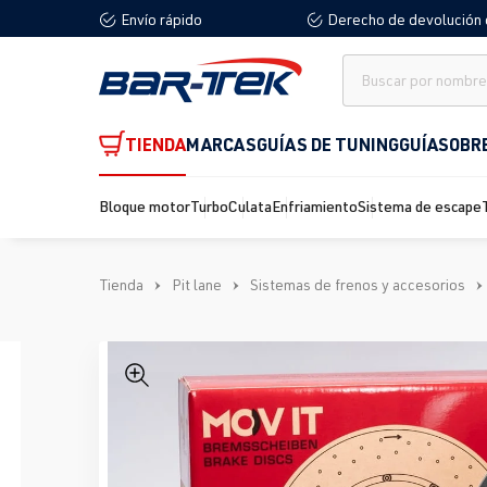
Envío rápido
Derecho de devolución 
 búsqueda
Saltar a la navegación principal
TIENDA
MARCAS
GUÍAS DE TUNING
GUÍA
SOBR
Bloque motor
Turbo
Culata
Enfriamiento
Sistema de escape
Tienda
Pit lane
Sistemas de frenos y accesorios
Omitir galería de imágenes