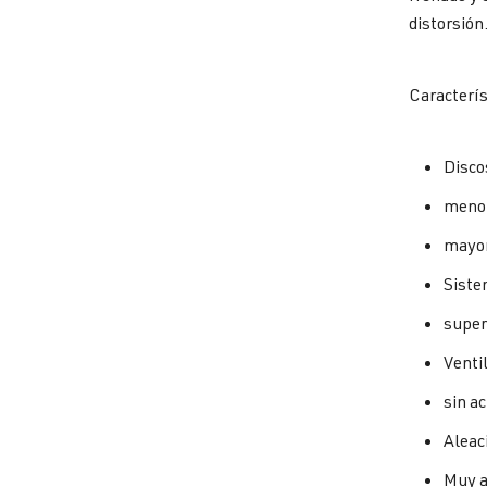
distorsión
Caracterís
Disco
menor
mayor
Siste
super
Ventil
sin a
Aleac
Muy a