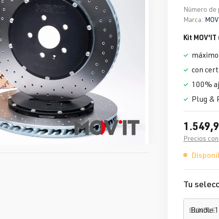
Número de 
Marca:
MOV'
Kit MOV'IT
máximo 
con cert
100% aj
Plug & 
1.549,9
Precios con
Disponib
Tu selecc
BUNDLE