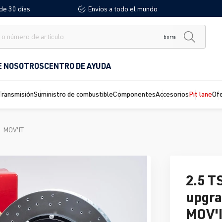
de 30 días
Envíos a todo el mundo
borra
E NOSOTROS
CENTRO DE AYUDA
Transmisión
Suministro de combustible
Componentes
Accesorios
Pit lane
Of
MOV'IT
2.5 T
upgra
MOV'