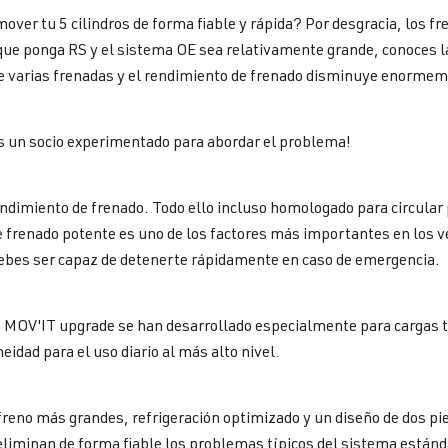
over tu 5 cilindros de forma fiable y rápida? Por desgracia, los f
ue ponga RS y el sistema OE sea relativamente grande, conoces l
 varias frenadas y el rendimiento de frenado disminuye enormem
 un socio experimentado para abordar el problema!
dimiento de frenado. Todo ello incluso homologado para circular p
 frenado potente es uno de los factores más importantes en los ve
bes ser capaz de detenerte rápidamente en caso de emergencia.
 MOV'IT upgrade se han desarrollado especialmente para cargas t
eidad para el uso diario al más alto nivel.
freno más grandes, refrigeración optimizado y un diseño de dos p
eliminan de forma fiable los problemas típicos del sistema estánd