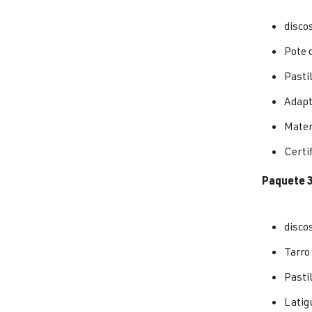
disco
Pote 
Pasti
Adapt
Materi
Certi
Paquete 3
disco
Tarro
Pasti
Latig