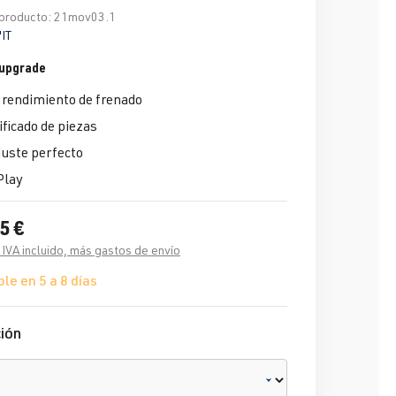
producto:
21mov03.1
IT
 upgrade
rendimiento de frenado
ificado de piezas
uste perfecto
Play
5 €
 IVA incluido, más gastos de envío
le en 5 a 8 días
ión