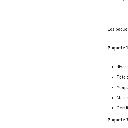
Los paque
Paquete 1
disco
Pote 
Adapt
Materi
Certi
Paquete 2