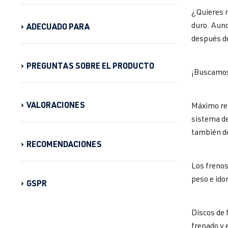
¿Quieres m
duro. Aunq
ADECUADO PARA
después de
PREGUNTAS SOBRE EL PRODUCTO
¡Buscamos
VALORACIONES
Máximo ren
sistema de
también de
RECOMENDACIONES
Los frenos
peso e idon
GSPR
Discos de 
frenado y 