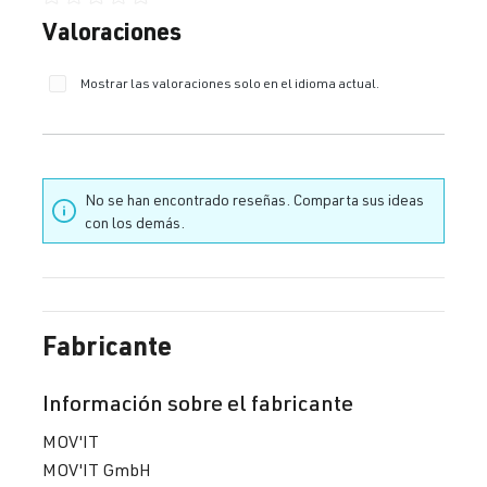
Calificación promedio de 0 de 5 estrellas
Valoraciones
Mostrar las valoraciones solo en el idioma actual.
No se han encontrado reseñas. Comparta sus ideas
con los demás.
Fabricante
Información sobre el fabricante
MOV'IT
MOV'IT GmbH