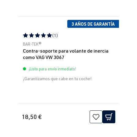
3 AÑOS DE GARANTÍA
(1)
Calificación promedio de 5 de 5 estrellas
BAR-TEK®
Contra-soporte para volante de inercia
como VAG VW 3067
¡Listo para envío inmediato!
¡Garantizamos que cabe en tu coche!
18,50 €