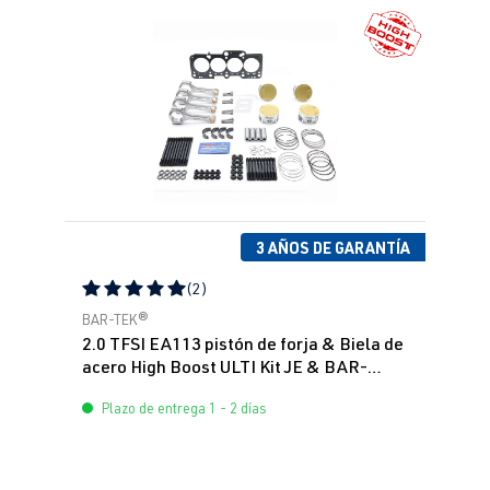
3 AÑOS DE GARANTÍA
(2)
Calificación promedio de 5 de 5 estrellas
BAR-TEK®
2.0 TFSI EA113 pistón de forja & Biela de
acero High Boost ULTI Kit JE & BAR-
TEK®
Plazo de entrega 1 - 2 días