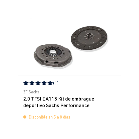
(1)
Calificación promedio de 5 de 5 estrellas
ZF Sachs
2.0 TFSI EA113 Kit de embrague
deportivo Sachs Performance
Disponible en 5 a 8 días