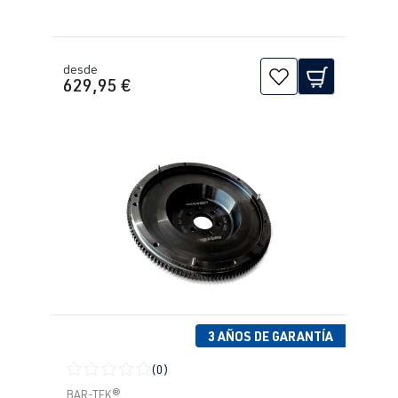
desde
629,95 €
3 AÑOS DE GARANTÍA
(0)
Calificación promedio de 0 de 5 estrellas
BAR-TEK®