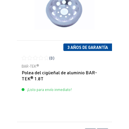
3 AÑOS DE GARANTÍA
(0)
Calificación promedio de 0 de 5 estrellas
BAR-TEK®
Polea del cigüeñal de aluminio BAR-
TEK® 1.8T
¡Listo para envío inmediato!