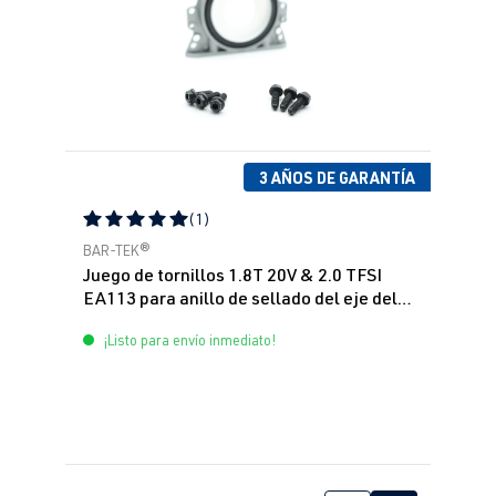
3 AÑOS DE GARANTÍA
(1)
Calificación promedio de 5 de 5 estrellas
BAR-TEK®
Juego de tornillos 1.8T 20V & 2.0 TFSI
EA113 para anillo de sellado del eje del
cigüeñal
¡Listo para envío inmediato!