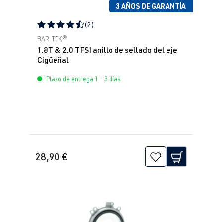
3 AÑOS DE GARANTÍA
(2)
Calificación promedio de 4.5 de 5 estrellas
BAR-TEK®
1.8T & 2.0 TFSI anillo de sellado del eje
Cigüeñal
Plazo de entrega 1 - 3 días
28,90 €