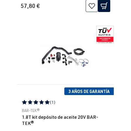
57,80 €
3 AÑOS DE GARANTÍA
(1)
Calificación promedio de 5 de 5 estrellas
BAR-TEK®
1.8T kit depósito de aceite 20V BAR-
TEK®