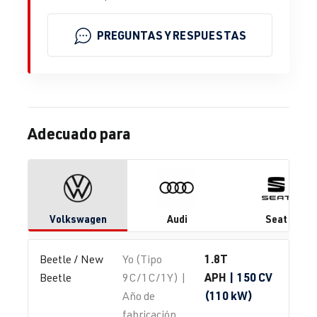
PREGUNTAS Y RESPUESTAS
Adecuado para
Volkswagen
Audi
Seat
1.8T
Beetle / New 
Yo (Tipo
APH
| 150 CV
Beetle
9C/1C/1Y) |
(110 kW)
Año de
fabricación