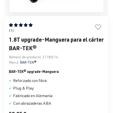
Calificación promedio de 5 de 5 estrellas
(1)
1.8T upgrade-Manguera para el cárter
BAR-TEK®
Número de producto:
2118t214
Marca:
BAR-TEK®
BAR-TEK® upgrade-Manguera
Reforzado con fibra
Plug & Play
Fabricado en Alemania
Con abrazaderas ABA