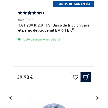
3 AÑOS DE GARANTÍA
(1)
Calificación promedio de 5 de 5 estrellas
BAR-TEK®
1.8T 20V & 2.0 TFSI Disco de fricción para
el perno del cigüeñal BAR-TEK®
¡Listo para envío inmediato!
39,98 €