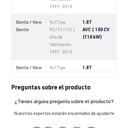
1997-2010
1.8T
Beetle / New 
Yo (Tipo
AVC
| 150 CV
Beetle
9C/1C/1Y) |
(110 kW)
Año de
fabricación
1997-2010
1.8T
Beetle / New 
Yo (Tipo
AWC
| 150 CV
Beetle
9C/1C/1Y) |
(110 kW)
Año de
Preguntas sobre el producto
fabricación
1997-2010
¿Tienes alguna pregunta sobre el producto?
1.8T
Beetle / New 
Yo (Tipo
Nuestros expertos estarán encantados de ayudarte
AWP
| 180 CV
Beetle
9C/1C/1Y) |
(132 kW)
Año de