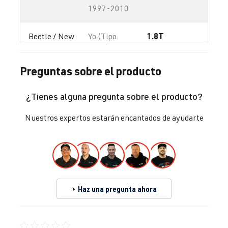
1997-2010
1.8T
Beetle / New 
Yo (Tipo
AWC
| 150 CV
Beetle
9C/1C/1Y) |
(110 kW)
Año de
Preguntas sobre el producto
fabricación
1997-2010
¿Tienes alguna pregunta sobre el producto?
1.8T
Beetle / New 
Yo (Tipo
Nuestros expertos estarán encantados de ayudarte
AWP
| 180 CV
Beetle
9C/1C/1Y) |
(132 kW)
Año de
fabricación
1997-2010
Haz una pregunta ahora
1.8T
Beetle / New 
Yo (Tipo
AWU
| 150 CV
Beetle
9C/1C/1Y) |
(110 kW)
Año de