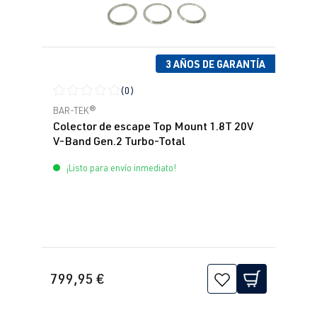
3 AÑOS DE GARANTÍA
(0)
Calificación promedio de 0 de 5 estrellas
BAR-TEK®
Colector de escape Top Mount 1.8T 20V
V-Band Gen.2 Turbo-Total
¡Listo para envío inmediato!
799,95 €