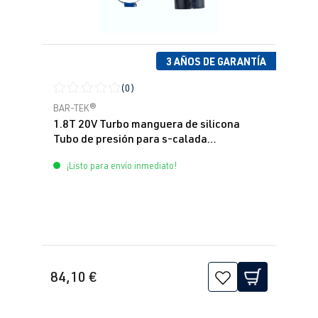
3 AÑOS DE GARANTÍA
(0)
Calificación promedio de 0 de 5 estrellas
BAR-TEK®
1.8T 20V Turbo manguera de silicona
Tubo de presión para s-calada
turbocompresor BAR-TEK®
¡Listo para envío inmediato!
84,10 €