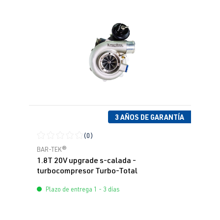
3 AÑOS DE GARANTÍA
(0)
Calificación promedio de 0 de 5 estrellas
BAR-TEK®
1.8T 20V upgrade s-calada -
turbocompresor Turbo-Total
Plazo de entrega 1 - 3 días