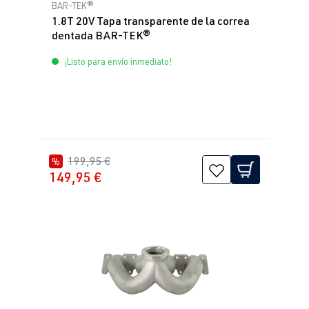
Calificación promedio de 5 de 5 estrellas
BAR-TEK®
1.8T 20V Tapa transparente de la correa
dentada BAR-TEK®
¡Listo para envío inmediato!
199,95 €
%
149,95 €