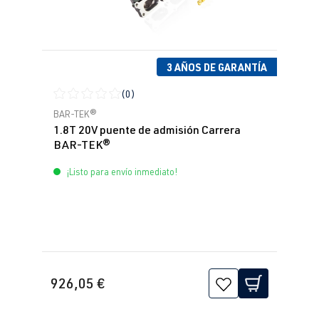
3 AÑOS DE GARANTÍA
(0)
Calificación promedio de 0 de 5 estrellas
BAR-TEK®
1.8T 20V puente de admisión Carrera
BAR-TEK®
¡Listo para envío inmediato!
926,05 €