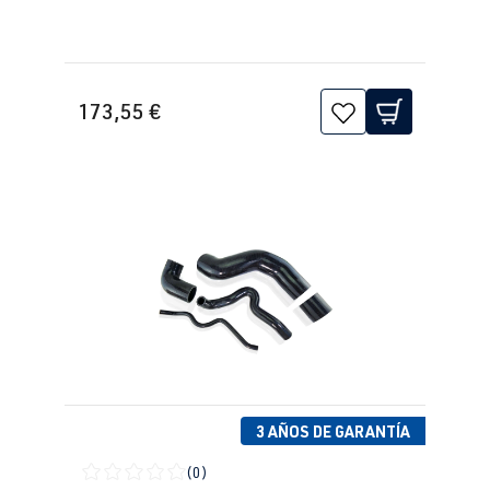
1.8T
Jetta / Vento / 
IV -
AUM
| 150 CV
Bora
Jetta/Bora -
(110 kW)
(Tipo
173,55 €
1J2/1J5/1JM
) | Año de
fabricación
1998-2005
1.8T
Jetta / Vento / 
IV -
AUQ
| 180 CV
Bora
Jetta/Bora -
(132 kW)
(Tipo
1J2/1J5/1JM
) | Año de
fabricación
1998-2005
3 AÑOS DE GARANTÍA
(0)