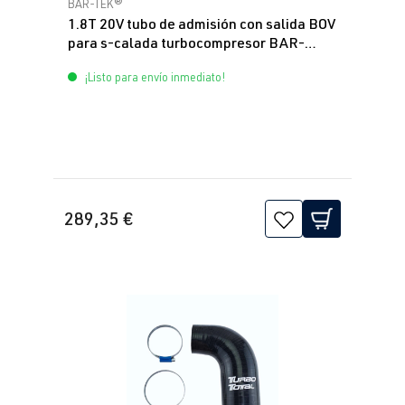
Calificación promedio de 0 de 5 estrellas
BAR-TEK®
1.8T 20V tubo de admisión con salida BOV
para s-calada turbocompresor BAR-
TEK®
¡Listo para envío inmediato!
289,35 €