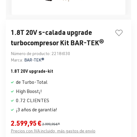
1.8T 20V s-calada upgrade
turbocompresor Kit BAR-TEK®
Número de producto:
2218t030
Marca:
BAR-TEK®
1.8T 20V upgrade-kit
de Turbo-Total
High Boost¡!
0.72 CLIENTES
¡3 años de garantía!
2.599,95 €
2.999,95 €*
Precios con IVA incluido, más gastos de envío