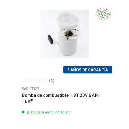
3 AÑOS DE GARANTÍA
(0)
Calificación promedio de 0 de 5 estrellas
BAR-TEK®
Bomba de combustible 1.8T 20V BAR-
TEK®
¡Listo para envío inmediato!