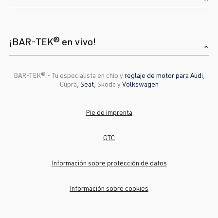
1998-2005
1.8T
Jetta / Vento / 
V -
¡BAR-TEK® en vivo!
Bora
Jetta/Vento/B
ora/Sagitar -
(Tipo
BAR-TEK®️ - Tu especialista en chip y
reglaje de motor para Audi
,
1K2/1KM) |
Cupra,
Seat
, Skoda y
Volkswagen
Año 2005-
2010
Pie de imprenta
2.0 TFSI
Jetta / Vento / 
V -
GTC
(EA888 Gen. 1
Bora
Jetta/Vento/B
y 2)
ora/Sagitar -
Información sobre protección de datos
BWA
| 200 CV
(Tipo
(147 kW)
1K2/1KM) |
Información sobre cookies
Año 2005-
2010