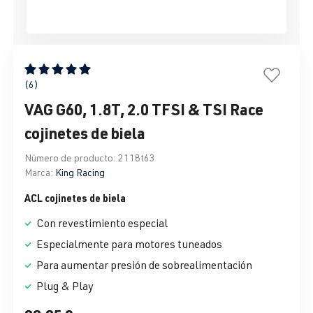
Calificación promedio de 5 de 5 estrellas
(6)
VAG G60, 1.8T, 2.0 TFSI & TSI Race
cojinetes de biela
Número de producto:
2118t63
Marca:
King Racing
ACL cojinetes de biela
Con revestimiento especial
Especialmente para motores tuneados
Para aumentar presión de sobrealimentación
Plug & Play