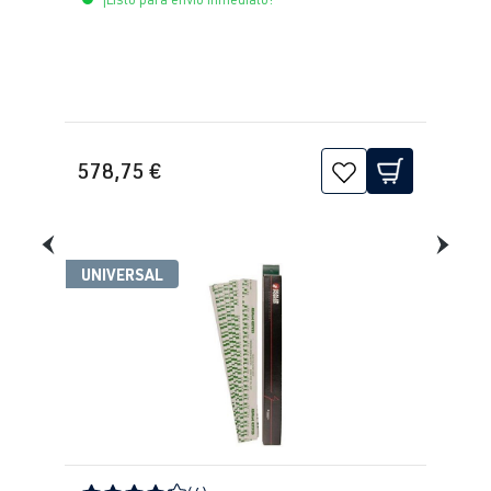
2.0 TFSI
Golf
VII (Tipo AU)
(EA888 Gen.
| Año 2012-
3)
2019
CHHA
| 230
CV (169 kW)
578,75 €
2.0 TFSI
Golf
VII (Tipo AU)
(EA888 Gen.
| Año 2012-
3)
2019
CHHB
| 220
UNIVERSAL
CV (162 kW)
2.0 TFSI
Golf
VII (Tipo AU)
(EA888 Gen.
| Año 2012-
3)
2019
CJXB
| 280
CV (206 kW)