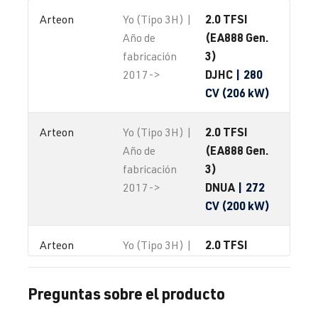
2.0 TFSI
Arteon
Yo (Tipo 3H) |
(EA888 Gen.
Año de
3)
fabricación
DJHC
| 280
2017->
CV (206 kW)
2.0 TFSI
Arteon
Yo (Tipo 3H) |
(EA888 Gen.
Año de
3)
fabricación
DNUA
| 272
2017->
CV (200 kW)
2.0 TFSI
Arteon
Yo (Tipo 3H) |
(EA888 evo4)
Año de
fabricación
Preguntas sobre el producto
2017->