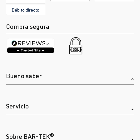
fabricación
1998-2005
Débito directo
Compra segura
1.8T
Jetta / Vento / 
IV -
AUM
| 150 CV
Bora
Jetta/Bora -
(110 kW)
(Tipo
1J2/1J5/1JM
) | Año de
fabricación
1998-2005
Bueno saber
1.8T
Jetta / Vento / 
IV -
AUQ
| 180 CV
Bora
Jetta/Bora -
Servicio
(132 kW)
(Tipo
1J2/1J5/1JM
) | Año de
fabricación
Sobre BAR-TEK®