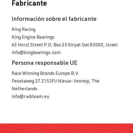
Fabricante
2.0 TFSI
Golf
VII (Tipo AU)
(EA888 Gen.
| Año 2012-
Información sobre el fabricante
3)
2019
King Racing
DNUC
| 290
King Engine Bearings
CV (213 kW)
65 Herzl Street P.O. Box 23 Kiryat Gat 82000, Israel
info@kingbearings.com
2.0 TFSI
Golf
VII (Tipo AU)
(EA888 Gen.
| Año 2012-
Persona responsable UE
3)
2019
Race Winning Brands Europe B.V.
DNUE
| 300
Pesetaweg 27 2153PJ Nieuw-Vennep, The
CV (220 kW)
Netherlands
info@rwbteam.eu
2.0 TFSI
Golf
VIII (Tipo CD)
(EA888 evo4)
| Año 2019->
DLBA
| 245
CV (180 kW)