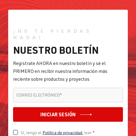
(110 kW)
fabricación
1997-2003
1.8T
Golf
IV (Tipo 1J) |
¡NO TE PIERDAS
AUQ
| 180 CV
Año de
NADA!
(132 kW)
fabricación
NUESTRO BOLETÍN
1997-2003
Regístrate AHORA en nuestro boletín y sé el
1.8T
Jetta / Vento / 
IV -
PRIMERO en recibir nuestra información más
AGU
| 150 CV
Bora
Jetta/Bora -
reciente sobre productos y proyectos
(110 kW)
(Tipo
1J2/1J5/1JM
CORREO ELECTRÓNICO
*
CORREO ELECTRÓNICO
*
) | Año de
fabricación
INICIAR SESIÓN
1998-2005
1.8T
Jetta / Vento / 
IV -
Sí, tengo el
Política de privacidad
leer
*