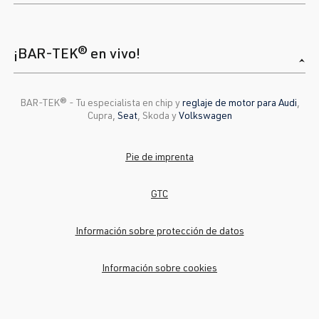
1.8T
Polo
IV (Tipo 9N3)
BBU
| 180 CV
| Año de
¡BAR-TEK® en vivo!
(132 kW)
fabricación
2005-2009
BAR-TEK®️ - Tu especialista en chip y
reglaje de motor para Audi
,
Cupra,
Seat
, Skoda y
Volkswagen
1.8T
Polo
IV (Tipo 9N3)
BJX
| 150 CV
| Año de
Pie de imprenta
(110 kW)
fabricación
2005-2009
GTC
1.8T
Sharan
Yo (Tipo 7M8)
Información sobre protección de datos
AJH
| 150 CV
| Año 1995-
(110 kW)
2000
Información sobre cookies
1.8T
Sharan
Yo (Tipo 7M8)
AWC
| 150 CV
| Año 1995-