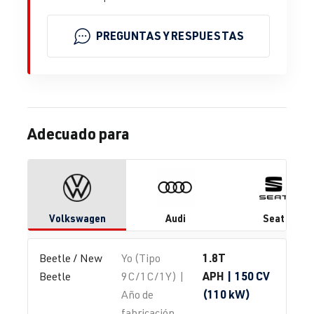
PREGUNTAS Y RESPUESTAS
Adecuado para
Volkswagen
Audi
Seat
1.8T
Beetle / New 
Yo (Tipo
APH
| 150 CV
Beetle
9C/1C/1Y) |
(110 kW)
Año de
fabricación