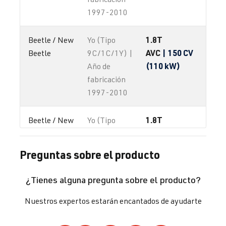
1997-2010
1.8T
Beetle / New 
Yo (Tipo
AVC
| 150 CV
Beetle
9C/1C/1Y) |
(110 kW)
Año de
fabricación
1997-2010
1.8T
Beetle / New 
Yo (Tipo
AWC
| 150 CV
Beetle
9C/1C/1Y) |
(110 kW)
Año de
Preguntas sobre el producto
fabricación
1997-2010
¿Tienes alguna pregunta sobre el producto?
1.8T
Beetle / New 
Yo (Tipo
Nuestros expertos estarán encantados de ayudarte
AWP
| 180 CV
Beetle
9C/1C/1Y) |