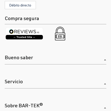
(132 kW)
(Tipo
Débito directo
1J2/1J5/1JM
) | Año de
Compra segura
fabricación
1998-2005
1.8T
Passat
B5 (Tipo 3B) |
ANB
| 150 CV
Año 1996-
(110 kW)
2000
Bueno saber
1.8T
Passat
B5 (Tipo 3B) |
APU
| 150 CV
Año 1996-
Servicio
(110 kW)
2000
1.8T
Passat
B5 GP (3BG) |
AWT
| 150 CV
Año 2000-
Sobre BAR-TEK®
(110 kW)
2005