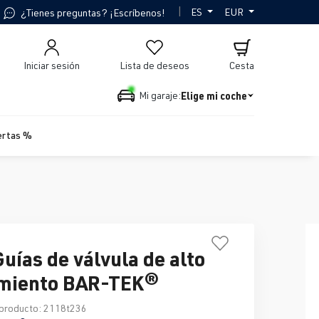
|
ES
EUR
¿Tienes preguntas? ¡Escríbenos!
Iniciar sesión
Lista de deseos
Cesta
Elige mi coche
Mi garaje:
ertas %
Guías de válvula de alto
imiento BAR-TEK®
producto:
2118t236