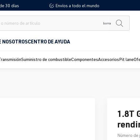
de 30 días
Envíos a todo el mundo
borra
E NOSOTROS
CENTRO DE AYUDA
Transmisión
Suministro de combustible
Componentes
Accesorios
Pit lane
Of
1.8T 
rend
Número de 