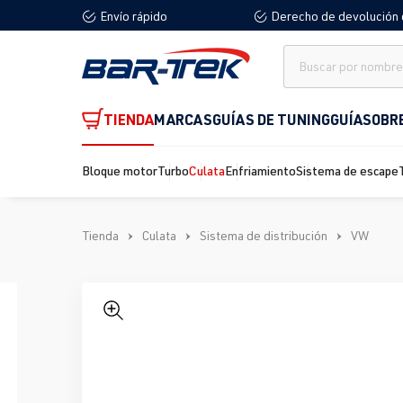
Envío rápido
Derecho de devolución 
 búsqueda
Saltar a la navegación principal
TIENDA
MARCAS
GUÍAS DE TUNING
GUÍA
SOBR
Bloque motor
Turbo
Culata
Enfriamiento
Sistema de escape
Tienda
Culata
Sistema de distribución
VW
Omitir galería de imágenes