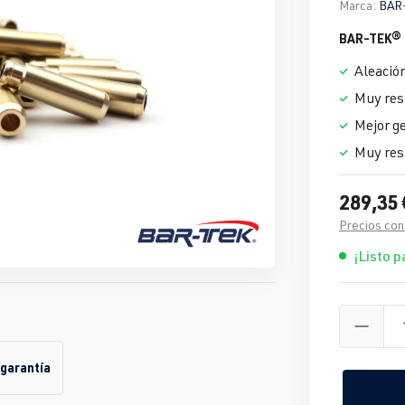
Marca:
BAR
BAR-TEK® G
Aleación
Muy resi
Mejor g
Muy res
289,35 
Precios con
¡Listo p
 garantía