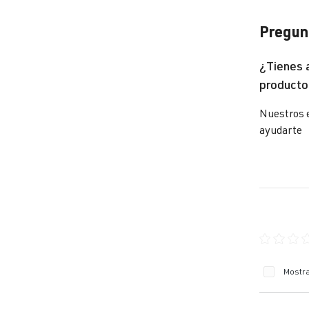
Pregunt
Be
¿Tienes 
producto
Go
Nuestros 
ayudarte
Go
Go
Go
Jet
Calificaci
Mostra