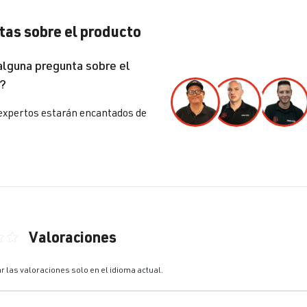
1997-2010
as sobre el producto
etle / New Beetle
Yo (Tipo 9C/1C/1Y) | Año de fabricaci
alguna pregunta sobre el
1997-2010
?
lf
IV (Tipo 1J) | Año de fabricación 199
expertos estarán encantados de
lf
IV (Tipo 1J) | Año de fabricación 199
lf
IV (Tipo 1J) | Año de fabricación 199
lf
IV (Tipo 1J) | Año de fabricación 199
Valoraciones
ta / Vento / Bora
IV - Jetta/Bora - (Tipo 1J2/1J5/1JM) 
ón promedio de 0 de 5 estrellas
de fabricación 1998-2005
r las valoraciones solo en el idioma actual.