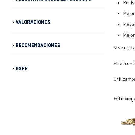
Resis
Mejor
VALORACIONES
Mayor 
Mejor 
RECOMENDACIONES
Si se util
El kit con
GSPR
Utilizamos
Este conj