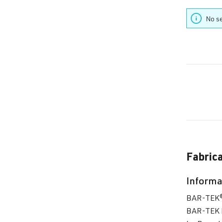
Jet
No se
Jet
Jet
Pa
Pa
Fabric
Pa
Informa
BAR-TEK
Po
BAR-TEK 