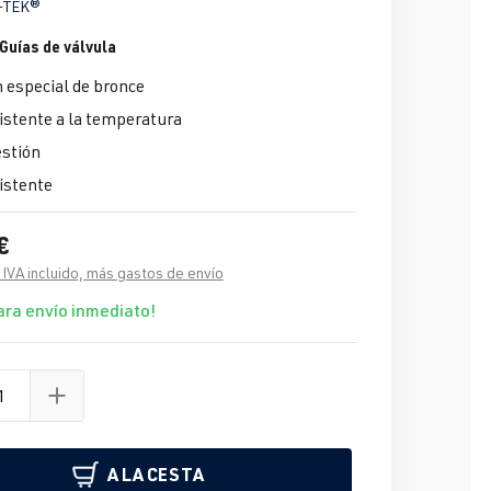
-TEK®
uías de válvula
 especial de bronce
stente a la temperatura
estión
istente
€
 IVA incluido, más gastos de envío
ara envío inmediato!
A LA CESTA