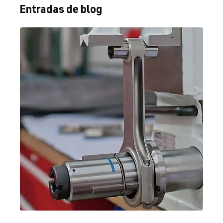
(110 kW)
Entradas de blog
fabricación
1997-2003
1.8T
Golf
IV (Tipo 1J) |
AUQ
| 180 CV
Año de
(132 kW)
fabricación
1997-2003
1.8T
Jetta / Vento / 
IV -
AGU
| 150 CV
Bora
Jetta/Bora -
(110 kW)
(Tipo
1J2/1J5/1JM
) | Año de
fabricación
1998-2005
1.8T
Jetta / Vento / 
IV -