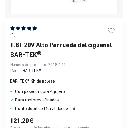
Calificación promedio de 5 de 5 estrellas
(1)
1.8T 20V Alto Par rueda del cigüeñal
BAR-TEK®
Número de producto:
2118t141
Marca:
BAR-TEK®
BAR-TEK® Kit de poleas
Con pasador guía Agujero
Para motores afinados
Punto débil de Merzt desde 1.8T
121,20 €
Precios con IVA incluido, más gastos de envío