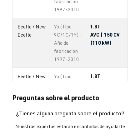
fabricación
1997-2010
1.8T
Beetle / New 
Yo (Tipo
AVC
| 150 CV
Beetle
9C/1C/1Y) |
(110 kW)
Año de
fabricación
1997-2010
1.8T
Beetle / New 
Yo (Tipo
AWC
| 150 CV
Beetle
9C/1C/1Y) |
(110 kW)
Año de
Preguntas sobre el producto
fabricación
1997-2010
¿Tienes alguna pregunta sobre el producto?
1.8T
Beetle / New 
Yo (Tipo
Nuestros expertos estarán encantados de ayudarte
AWP
| 180 CV
Beetle
9C/1C/1Y) |