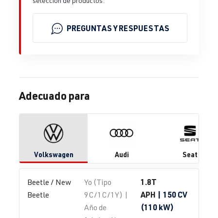
selección de productos.
PREGUNTAS Y RESPUESTAS
Adecuado para
Volkswagen
Audi
Seat
1.8T
Beetle / New 
Yo (Tipo
APH
| 150 CV
Beetle
9C/1C/1Y) |
(110 kW)
Año de