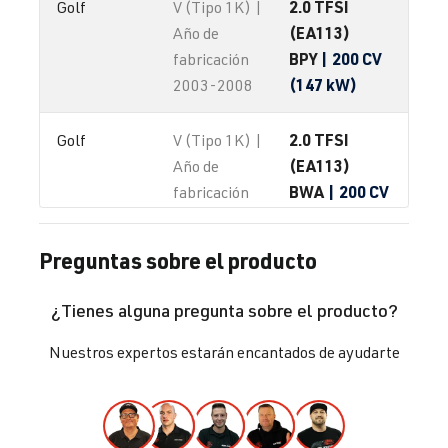
2.0 TFSI
Golf
V (Tipo 1K) |
(EA113)
Año de
BPY
| 200 CV
fabricación
(147 kW)
2003-2008
2.0 TFSI
Golf
V (Tipo 1K) |
(EA113)
Año de
BWA
| 200 CV
fabricación
(147 kW)
2003-2008
Preguntas sobre el producto
2.0 TFSI
Golf
V (Tipo 1K) |
(EA113)
Año de
¿Tienes alguna pregunta sobre el producto?
BYD
| 230 CV
fabricación
(169 kW)
2003-2008
Nuestros expertos estarán encantados de ayudarte
2.0 TFSI
Golf
V (Tipo 1K) |
(EA113)
Año de