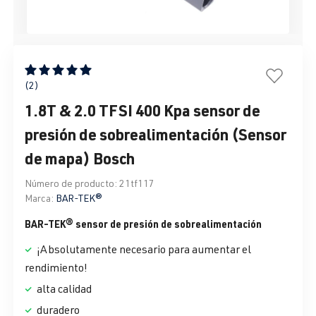
Calificación promedio de 5 de 5 estrellas
(2)
1.8T & 2.0 TFSI 400 Kpa sensor de
presión de sobrealimentación (Sensor
de mapa) Bosch
Número de producto:
21tf117
Marca:
BAR-TEK®
BAR-TEK® sensor de presión de sobrealimentación
¡Absolutamente necesario para aumentar el
rendimiento!
alta calidad
duradero