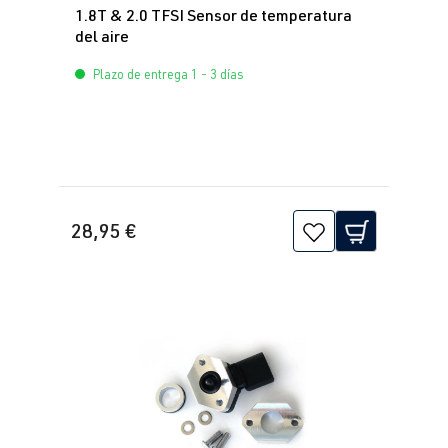
1.8T & 2.0 TFSI Sensor de temperatura
(EA113)
BJ 2005-2010
del aire
BWA
| 200 CV
(147 kW)
Plazo de entrega 1 - 3 días
2.0 TFSI
Passat
B6 (Tipo 3C) |
(EA888 Gen. 1
BJ 2005-2010
y 2)
CCTA
| 200
28,95 €
CV (147 kW)
1.8 TFSI
Passat
B7 (Tipo
(EA888 Gen. 1
3C/36) | Año
y 2)
de fabricación
CDAA
| 160
2010-2015
CV (118 kW)
2.0 TFSI
Passat
B7 (Tipo