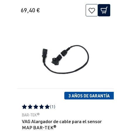
69,40 €
3 AÑOS DE GARANTÍA
(1)
Calificación promedio de 5 de 5 estrellas
BAR-TEK®
VAG Alargador de cable para el sensor
MAP BAR-TEK®