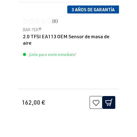
3 AÑOS DE GARANTÍA
(0)
Calificación promedio de 0 de 5 estrellas
BAR-TEK®
2.0 TFSI EA113 OEM Sensor de masa de
aire
¡Listo para envío inmediato!
162,00 €