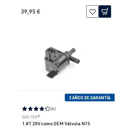
39,95 €
3 AÑOS DE GARANTÍA
(6)
Calificación promedio de 4.33 de 5 estrellas
BAR-TEK®
1.8T 20V como OEM Válvula N75