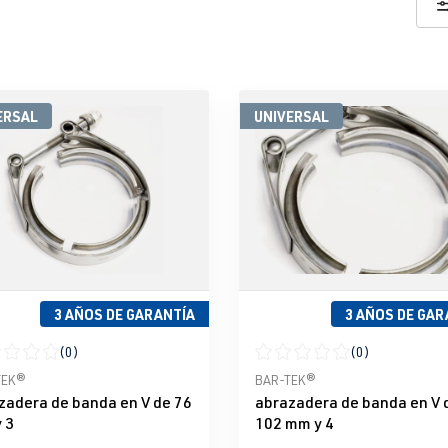
ERSAL
UNIVERSAL
3 AÑOS DE GARANTÍA
3 AÑOS DE GAR
(0)
(0)
icación promedio de 0 de 5 estrellas
Calificación promedio de 0 d
TEK®
BAR-TEK®
zadera de banda en V de 76
abrazadera de banda en V 
 3
102 mm y 4