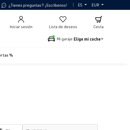
|
ES
EUR
¿Tienes preguntas? ¡Escríbenos!
Iniciar sesión
Lista de deseos
Cesta
Elige mi coche
Mi garaje:
ertas %