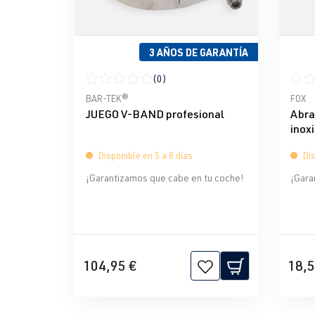
3 AÑOS DE GARANTÍA
(0)
Calificación promedio de 0 de 5 estrellas
Calif
BAR-TEK®
FOX
JUEGO V-BAND profesional
Abra
inox
Disponible en 5 a 8 días
Dis
¡Garantizamos que cabe en tu coche!
¡Gara
104,95 €
18,5