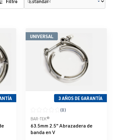
Filtro
CLASIFICAR
UNIVERSAL
ANTÍA
3 AÑOS DE GARANTÍA
(0)
e 5 estrellas
Calificación promedio de 0 de 5 estrellas
BAR-TEK®
de
63.5mm 2.5" Abrazadera de
banda en V