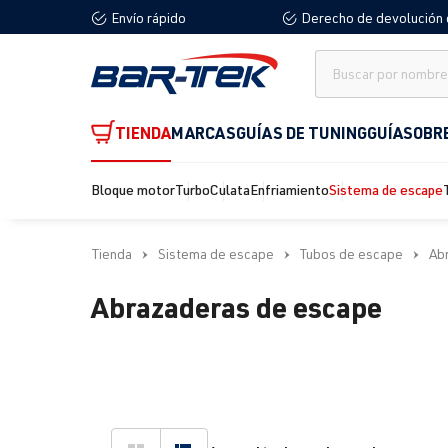
Envío rápido
Derecho de devolución 
 búsqueda
Saltar a la navegación principal
TIENDA
MARCAS
GUÍAS DE TUNING
GUÍA
SOBR
Bloque motor
Turbo
Culata
Enfriamiento
Sistema de escape
Tienda
Sistema de escape
Tubos de escape
Ab
Abrazaderas de escape