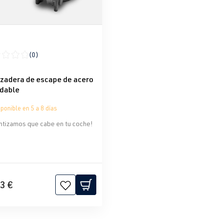
(0)
icación promedio de 0 de 5 estrellas
zadera de escape de acero
idable
ponible en 5 a 8 días
ntizamos que cabe en tu coche!
3 €