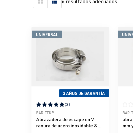
6 resultados adecuados
UNIVERSAL
UNIV
3 AÑOS DE GARANTÍA
(3)
Calificación promedio de 5 de 5 estrellas
Calif
BAR-TEK®
BAR-
Abrazadera de escape en V
abra
ranura de acero inoxidable &
mm y
Juego de lengüetas