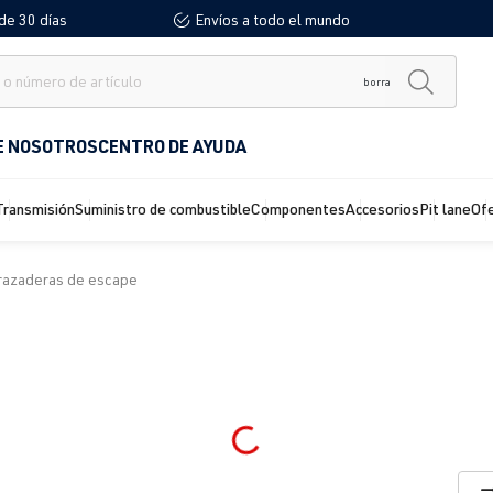
de 30 días
Envíos a todo el mundo
borra
E NOSOTROS
CENTRO DE AYUDA
Transmisión
Suministro de combustible
Componentes
Accesorios
Pit lane
Of
razaderas de escape
Loading...