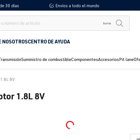
de 30 días
Envíos a todo el mundo
borra
E NOSOTROS
CENTRO DE AYUDA
Transmisión
Suministro de combustible
Componentes
Accesorios
Pit lane
Of
1.8L 8V
otor 1.8L 8V
Loading...