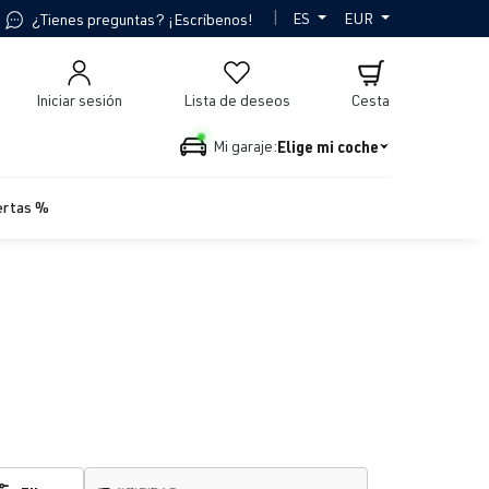
|
ES
EUR
¿Tienes preguntas? ¡Escríbenos!
Iniciar sesión
Lista de deseos
Cesta
Elige mi coche
Mi garaje:
ertas %