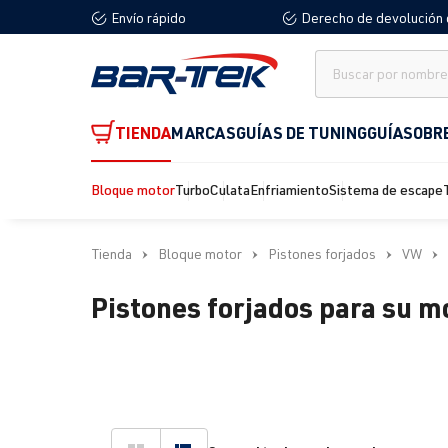
Envío rápido
Derecho de devolución 
 búsqueda
Saltar a la navegación principal
TIENDA
MARCAS
GUÍAS DE TUNING
GUÍA
SOBR
Bloque motor
Turbo
Culata
Enfriamiento
Sistema de escape
Tienda
Bloque motor
Pistones forjados
VW
Pistones forjados para su m