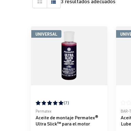
3 resultados adecuados
UNIVERSAL
UNIV
(7)
Calificación promedio de 5 de 5 estrellas
Calif
Permatex
BAR-
Aceite de montaje Permatex®
Acei
Ultra Slick™ para el motor
Lube