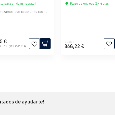
sto para envío inmediato!
Plazo de entrega 2 - 4 días
ntizamos que cabe en tu coche!
5 €
desde
868,22 €
do:
0.1 l
(139,50 €* / 1 l)
tados de ayudarte!