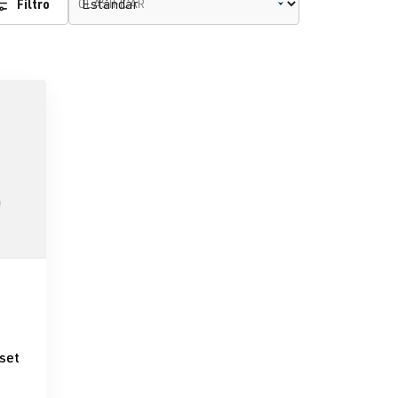
Filtro
CLASIFICAR
e 5 estrellas
-set