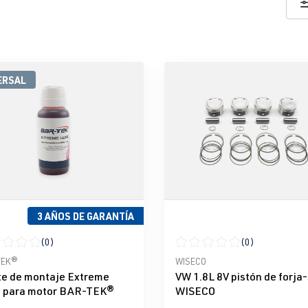
ERSAL
3 AÑOS DE GARANTÍA
(0)
(0)
icación promedio de 0 de 5 estrellas
Calificación promedio de 0 d
TEK®
WISECO
te de montaje Extreme
VW 1.8L 8V pistón de forja
 para motor BAR-TEK®
WISECO