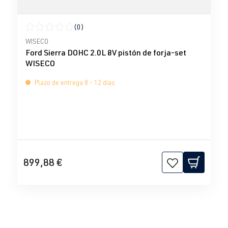
(0)
Calificación promedio de 0 de 5 estrellas
WISECO
Ford Sierra DOHC 2.0L 8V pistón de forja-set
WISECO
Plazo de entrega 8 - 12 días
899,88 €