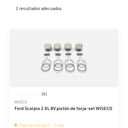
2 resultados adecuados
(0)
Calificación promedio de 0 de 5 estrellas
WISECO
Ford Scorpio 2.0L 8V pistón de forja-set WISECO
Plazo de entrega 8 - 12 días