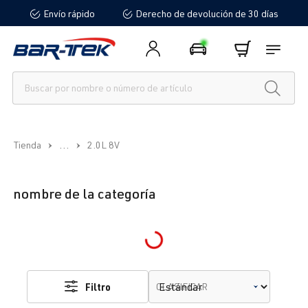
Envío rápido
Derecho de devolución de 30 días
enido principal
...
Tienda
2.0L 8V
nombre de la categoría
Loading...
Filtro
CLASIFICAR