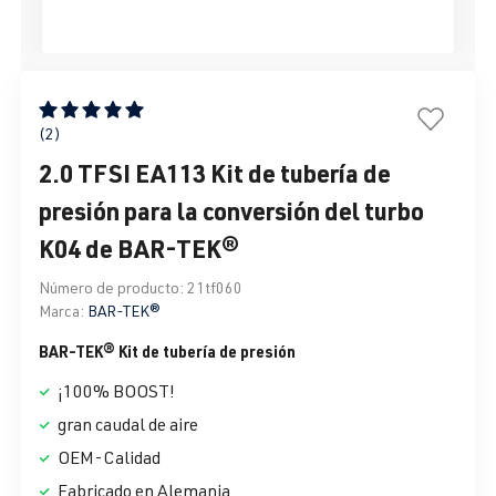
Calificación promedio de 5 de 5 estrellas
(2)
2.0 TFSI EA113 Kit de tubería de
presión para la conversión del turbo
K04 de BAR-TEK®
Número de producto:
21tf060
Marca:
BAR-TEK®
BAR-TEK® Kit de tubería de presión
¡100% BOOST!
gran caudal de aire
OEM-Calidad
Fabricado en Alemania