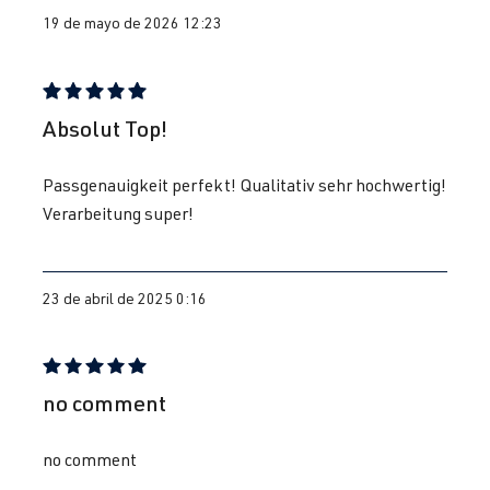
(EA113)
| Año 2008-
19 de mayo de 2026 12:23
CDLF
| 270
2012
CV (199 kW)
Reseña con calificación de 5 de 5 estrellas
Absolut Top!
2.0 TFSI
Golf
VI (Tipo 5K1)
(EA113)
| Año 2008-
Passgenauigkeit perfekt! Qualitativ sehr hochwertig!
CDLG
| 235
2012
Verarbeitung super!
CV (173 kW)
2.0 TFSI
Golf
VI (Tipo 5K1)
23 de abril de 2025 0:16
(EA113)
| Año 2008-
CRZA
| 256
2012
CV (188 kW)
Reseña con calificación de 5 de 5 estrellas
no comment
2.0 TFSI
Passat
B6 (Tipo 3C) |
(EA113)
BJ 2005-2010
no comment
AXX
| 200 CV