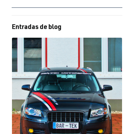
(147 kW)
2.0 TFSI
Passat
B6 (Tipo 3C) |
Entradas de blog
(EA113)
BJ 2005-2010
BWA
| 200 CV
(147 kW)
2.0 TFSI
Polo
V (Tipo 6R) |
(EA113)
Año 2009-
CDLJ
| 220 CV
2014
(162 kW)
2.0 TFSI
Scirocco
III (Tipo 13) |
(EA113)
Año de
CDLA
| 265
fabricación
CV (195 kW)
2008-2017