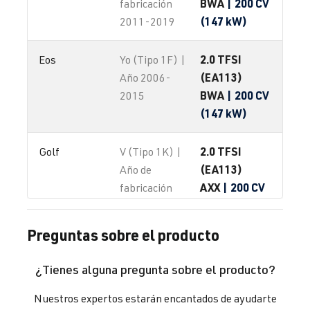
BWA
| 200 CV
fabricación
(147 kW)
2011-2019
2.0 TFSI
Eos
Yo (Tipo 1F) |
(EA113)
Año 2006-
BWA
| 200 CV
2015
(147 kW)
2.0 TFSI
Golf
V (Tipo 1K) |
(EA113)
Año de
AXX
| 200 CV
fabricación
(147 kW)
2003-2008
Preguntas sobre el producto
2.0 TFSI
Golf
V (Tipo 1K) |
(EA113)
Año de
¿Tienes alguna pregunta sobre el producto?
BPY
| 200 CV
fabricación
(147 kW)
2003-2008
Nuestros expertos estarán encantados de ayudarte