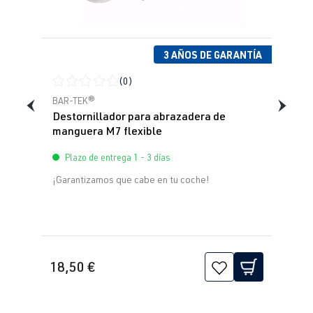
3 AÑOS DE GARANTÍA
(0)
Calificación promedio de 0 de 5 estrellas
BAR-TEK®
Destornillador para abrazadera de
manguera M7 flexible
Plazo de entrega 1 - 3 días
¡Garantizamos que cabe en tu coche!
18,50 €