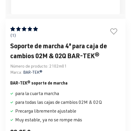
Calificación promedio de 5 de 5 estrellas
(1)
Soporte de marcha 4ª para caja de
cambios 02M & 02Q BAR-TEK®
Número de producto:
2102m01
Marca:
BAR-TEK®
BAR-TEK® soporte de marcha
para la cuarta marcha
para todas las cajas de cambios 02M & 02Q
Precarga libremente ajustable
Muy estable, ya no se rompe más