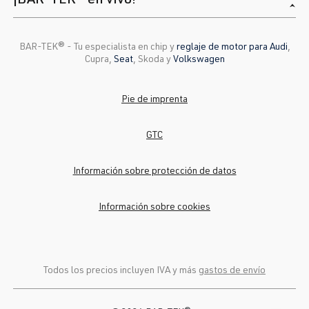
AUQ
| 180 CV
Bora
Jetta/Bora -
(132 kW)
(Tipo
BAR-TEK®️ - Tu especialista en chip y
reglaje de motor para Audi
,
1J2/1J5/1JM
Cupra,
Seat
, Skoda y
Volkswagen
) | Año de
fabricación
Pie de imprenta
1998-2005
GTC
2.0 TFSI
Passat
B6 (Tipo 3C) |
(EA113)
BJ 2005-2010
Información sobre protección de datos
AXX
| 200 CV
(147 kW)
Información sobre cookies
2.0 TFSI
Passat
B6 (Tipo 3C) |
(EA113)
BJ 2005-2010
BWA
| 200 CV
Todos los precios incluyen IVA y más
gastos de envío
(147 kW)