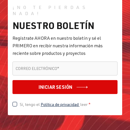
(EA113)
| Año 2008-
¡NO TE PIERDAS
CDLF
| 270
2012
NADA!
CV (199 kW)
NUESTRO BOLETÍN
2.0 TFSI
Golf
VI (Tipo 5K1)
Regístrate AHORA en nuestro boletín y sé el
(EA113)
| Año 2008-
PRIMERO en recibir nuestra información más
CDLG
| 235
2012
reciente sobre productos y proyectos
CV (173 kW)
CORREO ELECTRÓNICO
*
CORREO ELECTRÓNICO
*
2.0 TFSI
Golf
VI (Tipo 5K1)
(EA888 Gen. 1
| Año 2008-
INICIAR SESIÓN
y 2)
2012
Sí, tengo el
Política de privacidad
leer
*
1.8T
Golf
Yo (Tipo 17) |
(Modificación
Año 1974-
)
1983
150 CV y más