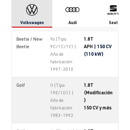
Volkswagen
Audi
Seat
1.8T
Beetle / New 
Yo (Tipo
APH
| 150 CV
Beetle
9C/1C/1Y) |
(110 kW)
Año de
fabricación
1997-2010
1.8T
Golf
II (Tipo
(Modificación
19E/1G1) |
)
Año de
150 CV y más
fabricación
1983-1992