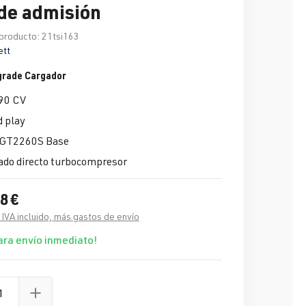
de admisión
producto:
21tsi163
ett
grade Cargador
90 CV
d play
 GT2260S Base
ado directo turbocompresor
8 €
 IVA incluido, más gastos de envío
ara envío inmediato!