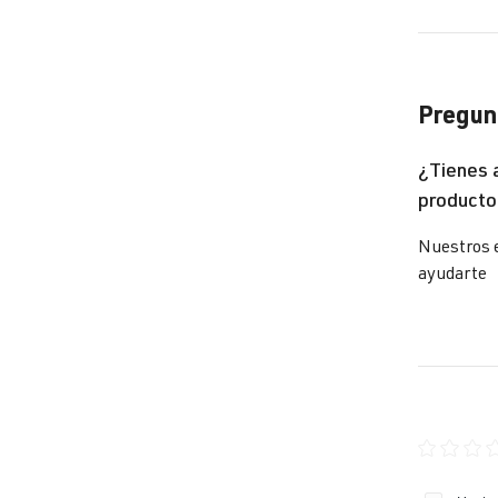
Go
Pregunt
Go
¿Tienes 
producto
Go
Nuestros 
ayudarte
Go
Go
Calificaci