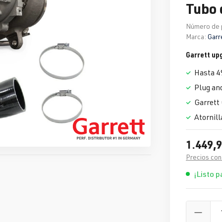
Tubo 
Número de 
Marca:
Garr
Garrett up
Hasta 4
Plug an
Garrett
Atornill
1.449,9
Precios con
¡Listo p