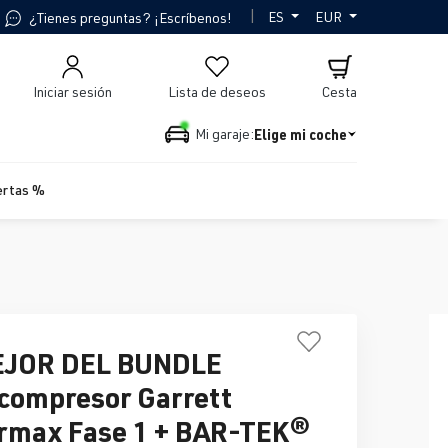
|
ES
EUR
¿Tienes preguntas? ¡Escríbenos!
Iniciar sesión
Lista de deseos
Cesta
Elige mi coche
Mi garaje:
ertas %
EJOR DEL BUNDLE
compresor Garrett
rmax Fase 1 + BAR-TEK®