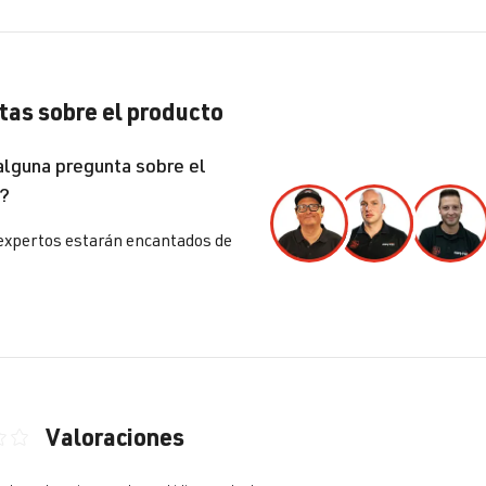
lf
VII (Tipo AU) | Año 2012-2019
as sobre el producto
lf
VII (Tipo AU) | Año 2012-2019
alguna pregunta sobre el
?
lf
VII (Tipo AU) | Año 2012-2019
expertos estarán encantados de
lf
VII (Tipo AU) | Año 2012-2019
lf
VII (Tipo AU) | Año 2012-2019
Valoraciones
ón promedio de 0 de 5 estrellas