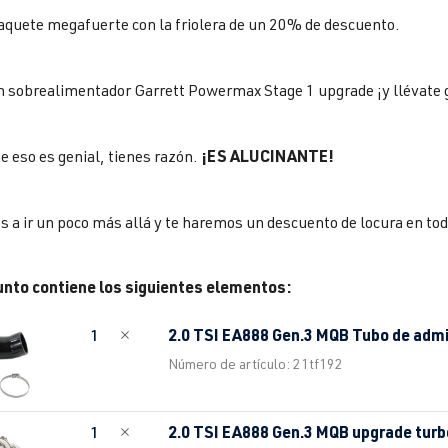
quete megafuerte con la friolera de un 20% de descuento.
sobrealimentador Garrett Powermax Stage 1 upgrade ¡y llévate g
¡ES ALUCINANTE!
ue eso es genial, tienes razón.
 a ir un poco más allá y te haremos un descuento de locura en tod
unto contiene los siguientes elementos:
2.0 TSI EA888 Gen.3 MQB Tubo de ad
1
Número de artículo: 21tf192
2.0 TSI EA888 Gen.3 MQB upgrade tur
1