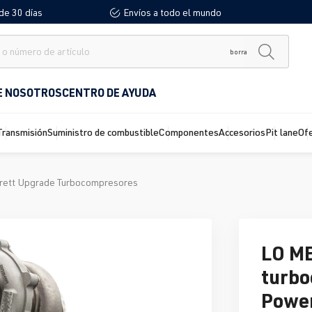
de 30 días
Envíos a todo el mundo
borra
E NOSOTROS
CENTRO DE AYUDA
Transmisión
Suministro de combustible
Componentes
Accesorios
Pit lane
Of
rett Upgrade Turbocompresores
LO M
turbo
Powe