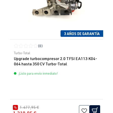
3 AÑOS DE GARANTÍA
(0)
Calificación promedio de 0 de 5 estrellas
Turbo-Total
Upgrade turbocompresor 2.0 TFSI EA113 K04-
064 hasta 350 CV Turbo-Total
¡Listo para envío inmediato!
1.477,95 €
%