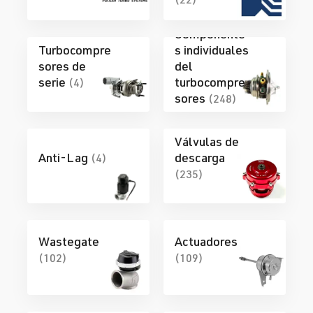
Componente
Turbocompre
s individuales
sores de
del
serie
turbocompre
(4)
sores
(248)
Válvulas de
Anti-Lag
descarga
(4)
(235)
Wastegate
Actuadores
(102)
(109)