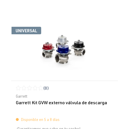
UNIVERSAL
(0)
Calificación promedio de 0 de 5 estrellas
Garrett
Garrett Kit GVW externo válvula de descarga
Disponible en 5 a 8 días
¡Garantizamos que cabe en tu coche!