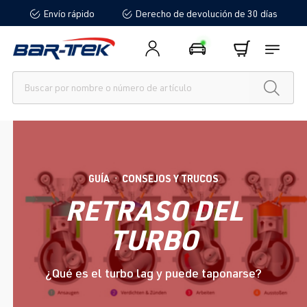
Envío rápido
Derecho de devolución de 30 días
enido principal
GUÍA
CONSEJOS Y TRUCOS
●
RETRASO DEL
TURBO
¿Qué es el turbo lag y puede taponarse?