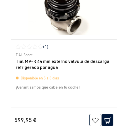
(0)
Calificación promedio de 0 de 5 estrellas
TiAL Sport
Tial MV-R 44 mm externo válvula de descarga
refrigerado por agua
Disponible en 5 a 8 días
¡Garantizamos que cabe en tu coche!
599,95 €