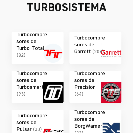
TURBOSISTEMA
Turbocompre
Turbocompre
sores de
sores de
Turbo-Total
Garrett
(209)
(82)
Turbocompre
Turbocompre
sores de
sores de
Turbosmart
Precision
(93)
(64)
Turbocompre
Turbocompre
sores de
sores de
BorgWarner
Pulsar
(33)
(22)