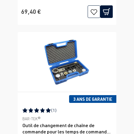
69,40 €
3 ANS DE GARANTIE
(1)
Note moyenne de 5 sur 5 étoiles
BAR-TEK®
Outil de changement de chaîne de
commande pour les temps de commande