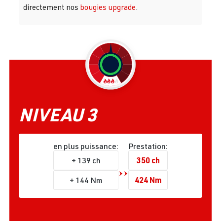
directement nos
bougies upgrade
.
NIVEAU 3
en plus puissance:
Prestation:
350 ch
+ 139 ch
424 Nm
+ 144 Nm