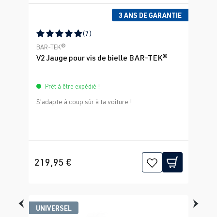
3 ANS DE GARANTIE
(7)
Note moyenne de 5 sur 5 étoiles
BAR-TEK®
V2 Jauge pour vis de bielle BAR-TEK®
Prêt à être expédié !
S'adapte à coup sûr à ta voiture !
219,95 €
UNIVERSEL