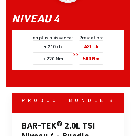
NIVEAU 4
en plus puissance:
Prestation:
421 ch
+ 210 ch
500 Nm
+ 220 Nm
PRODUCT BUNDLE 4
BAR-TEK® 2.0L TSI
Niveau 4 - Bundle