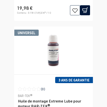
19,98 €
Contenu :
0.118 l
(169,32 €* / 1 l)
UNIVERSEL
3 ANS DE GARANTIE
(0)
Note moyenne de 0 sur 5 étoiles
BAR-TEK®
Huile de montage Extreme Lube pour
moteur BAR-TEK®