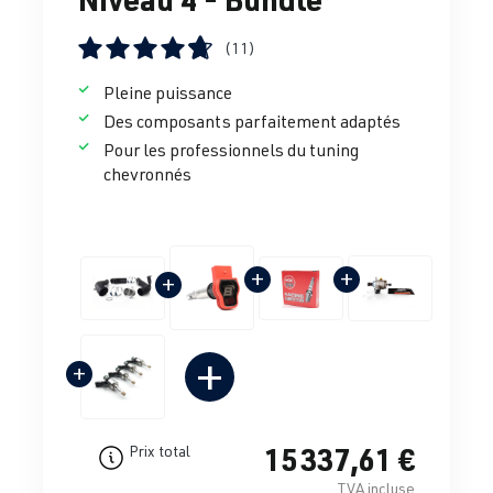
(11)
Note moyenne de 4.69 sur 5 étoiles
Pleine puissance
Des composants parfaitement adaptés
Pour les professionnels du tuning
chevronnés
+
+
+
+
+
15 337,61 €
Prix total
TVA incluse