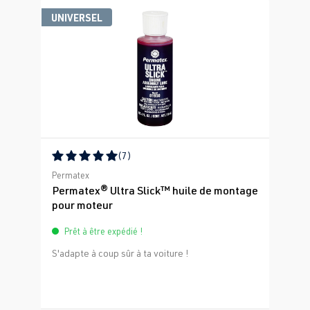
Ignorer la galerie de produits
UNIVERSEL
(7)
Note moyenne de 5 sur 5 étoiles
Permatex
Permatex® Ultra Slick™ huile de montage
pour moteur
Prêt à être expédié !
S'adapte à coup sûr à ta voiture !