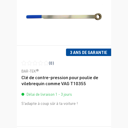
3 ANS DE GARANTIE
(0)
Note moyenne de 0 sur 5 étoiles
BAR-TEK®
Clé de contre-pression pour poulie de
vilebrequin comme VAG T10355
Délai de livraison 1 - 3 jours
S'adapte à coup sûr à ta voiture !