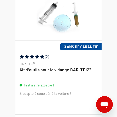
3 ANS DE GARANTIE
(2)
Note moyenne de 5 sur 5 étoiles
BAR-TEK®
Kit d'outils pour la vidange BAR-TEK®
Prêt à être expédié !
S'adapte à coup sûr à ta voiture !