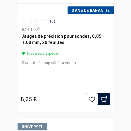
3 ANS DE GARANTIE
(0)
Note moyenne de 0 sur 5 étoiles
BAR-TEK®
Jauges de précision pour sondes, 0,05 -
1,00 mm, 20 feuilles
Prêt à être expédié !
S'adapte à coup sûr à ta voiture !
8,35 €
UNIVERSEL