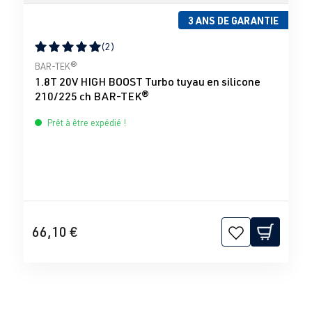
3 ANS DE GARANTIE
(2)
Note moyenne de 5 sur 5 étoiles
BAR-TEK®
1.8T 20V HIGH BOOST Turbo tuyau en silicone
210/225 ch BAR-TEK®
Prêt à être expédié !
66,10 €