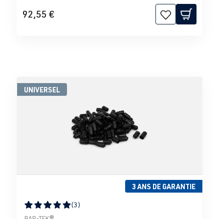
92,55 €
UNIVERSEL
3 ANS DE GARANTIE
(3)
Note moyenne de 5 sur 5 étoiles
BAR-TEK®