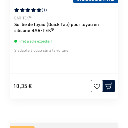
(1)
Note moyenne de 5 sur 5 étoiles
BAR-TEK®
Sortie de tuyau (Quick Tap) pour tuyau en
silicone BAR-TEK®
Prêt à être expédié !
S'adapte à coup sûr à ta voiture !
10,35 €