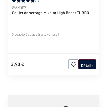
(1)
Note moyenne de 5 sur 5 étoiles
BAR-TEK®
Collier de serrage Mikalor High Boost TURBO
S'adapte à coup sûr à ta voiture !
3,90 €
Détails