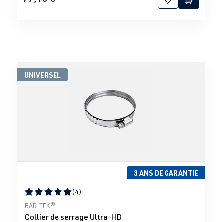
UNIVERSEL
3 ANS DE GARANTIE
(4)
Note moyenne de 5 sur 5 étoiles
BAR-TEK®
Collier de serrage Ultra-HD