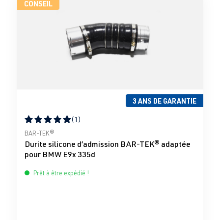
CONSEIL
3 ANS DE GARANTIE
(1)
Note moyenne de 5 sur 5 étoiles
BAR-TEK®
Durite silicone d’admission BAR-TEK® adaptée
pour BMW E9x 335d
Prêt à être expédié !