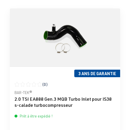
3 ANS DE GARANTIE
(0)
Note moyenne de 0 sur 5 étoiles
BAR-TEK®
2.0 TSI EA888 Gen.3 MQB Turbo Inlet pour IS38
s-calade turbocompresseur
Prêt à être expédié !