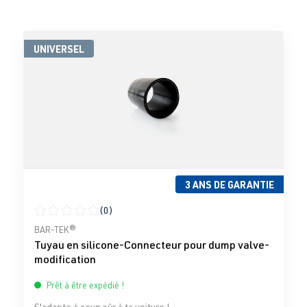
UNIVERSEL
3 ANS DE GARANTIE
(0)
Note moyenne de 0 sur 5 étoiles
BAR-TEK®
Tuyau en silicone-Connecteur pour dump valve-
modification
Prêt à être expédié !
S'adapte à coup sûr à ta voiture !