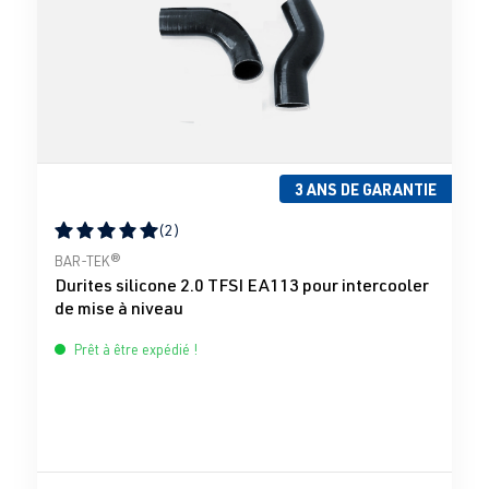
3 ANS DE GARANTIE
(2)
Note moyenne de 5 sur 5 étoiles
BAR-TEK®
Durites silicone 2.0 TFSI EA113 pour intercooler
de mise à niveau
Prêt à être expédié !