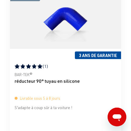
3 ANS DE GARANTIE
(1)
Note moyenne de 5 sur 5 étoiles
BAR-TEK®
réducteur 90° tuyau en silicone
Livrable sous 5 à 8 jours
S'adapte à coup sûr à ta voiture !