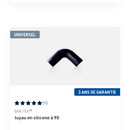
UNIVERSEL
3 ANS DE GARANTIE
(1)
Note moyenne de 5 sur 5 étoiles
BAR-TEK®
tuyau en silicone à 90