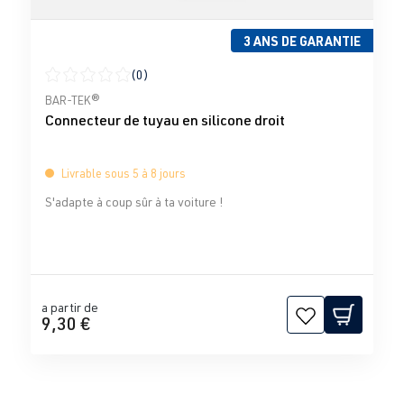
3 ANS DE GARANTIE
(0)
Note moyenne de 0 sur 5 étoiles
BAR-TEK®
Connecteur de tuyau en silicone droit
Livrable sous 5 à 8 jours
S'adapte à coup sûr à ta voiture !
a partir de
9,30 €