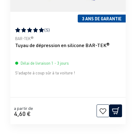
3 ANS DE GARANTIE
(5)
Note moyenne de 5 sur 5 étoiles
BAR-TEK®
Tuyau de dépression en silicone BAR-TEK®
Délai de livraison 1 - 3 jours
S'adapte à coup sûr à ta voiture !
a partir de
4,60 €