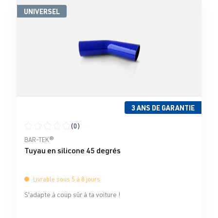
UNIVERSEL
3 ANS DE GARANTIE
(0)
Note moyenne de 0 sur 5 étoiles
BAR-TEK®
Tuyau en silicone 45 degrés
Livrable sous 5 à 8 jours
S'adapte à coup sûr à ta voiture !