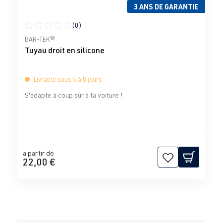
3 ANS DE GARANTIE
(0)
Note moyenne de 0 sur 5 étoiles
BAR-TEK®
Tuyau droit en silicone
Livrable sous 5 à 8 jours
S'adapte à coup sûr à ta voiture !
a partir de
22,00 €