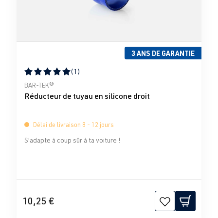
3 ANS DE GARANTIE
(1)
Note moyenne de 5 sur 5 étoiles
BAR-TEK®
Réducteur de tuyau en silicone droit
Délai de livraison 8 - 12 jours
S'adapte à coup sûr à ta voiture !
10,25 €