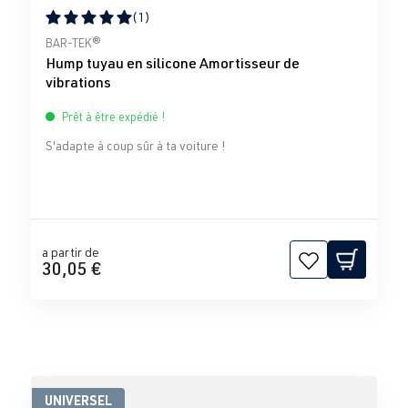
(1)
Note moyenne de 5 sur 5 étoiles
BAR-TEK®
Hump tuyau en silicone Amortisseur de
vibrations
Prêt à être expédié !
S'adapte à coup sûr à ta voiture !
a partir de
30,05 €
UNIVERSEL