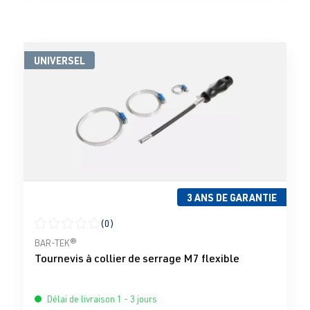
UNIVERSEL
3 ANS DE GARANTIE
(0)
Note moyenne de 0 sur 5 étoiles
BAR-TEK®
Tournevis à collier de serrage M7 flexible
Délai de livraison 1 - 3 jours