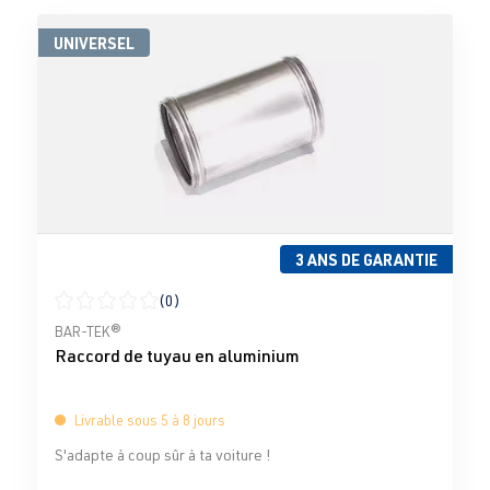
UNIVERSEL
3 ANS DE GARANTIE
(0)
Note moyenne de 0 sur 5 étoiles
BAR-TEK®
Raccord de tuyau en aluminium
Livrable sous 5 à 8 jours
S'adapte à coup sûr à ta voiture !