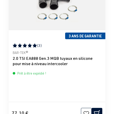
3 ANS DE GARANTIE
(3)
Note moyenne de 5 sur 5 étoiles
BAR-TEK®
2.0 TSI EA888 Gen.3 MQB tuyaux en silicone
pour mise à niveau intercooler
Prêt à être expédié !
77,10 €