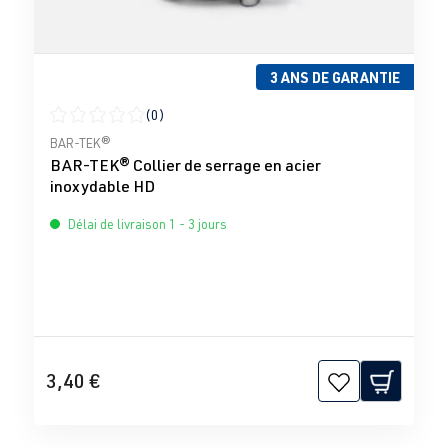
3 ANS DE GARANTIE
(0)
Note moyenne de 0 sur 5 étoiles
BAR-TEK®
BAR-TEK® Collier de serrage en acier
inoxydable HD
Délai de livraison 1 - 3 jours
3,40 €