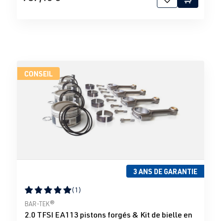
CONSEIL
3 ANS DE GARANTIE
(1)
Note moyenne de 5 sur 5 étoiles
BAR-TEK®
2.0 TFSI EA113 pistons forgés & Kit de bielle en