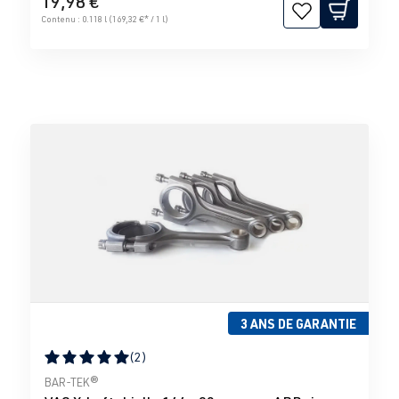
19,98 €
Contenu :
0.118 l
(169,32 €* / 1 l)
3 ANS DE GARANTIE
(2)
Note moyenne de 5 sur 5 étoiles
BAR-TEK®