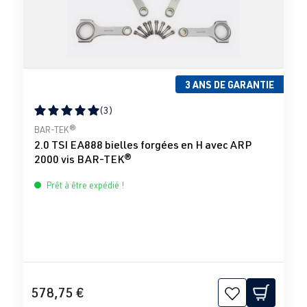
3 ANS DE GARANTIE
(3)
Note moyenne de 5 sur 5 étoiles
BAR-TEK®
2.0 TSI EA888 bielles forgées en H avec ARP
2000 vis BAR-TEK®
Prêt à être expédié !
578,75 €