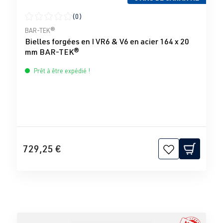
(0)
Note moyenne de 0 sur 5 étoiles
BAR-TEK®
Bielles forgées en I VR6 & V6 en acier 164 x 20
mm BAR-TEK®
Prêt à être expédié !
729,25 €