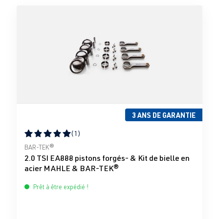
3 ANS DE GARANTIE
(1)
Note moyenne de 5 sur 5 étoiles
BAR-TEK®
2.0 TSI EA888 pistons forgés- & Kit de bielle en
acier MAHLE & BAR-TEK®
Prêt à être expédié !