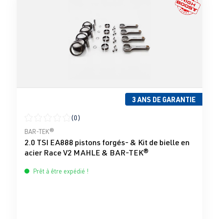
3 ANS DE GARANTIE
(0)
Note moyenne de 0 sur 5 étoiles
BAR-TEK®
2.0 TSI EA888 pistons forgés- & Kit de bielle en
acier Race V2 MAHLE & BAR-TEK®
Prêt à être expédié !