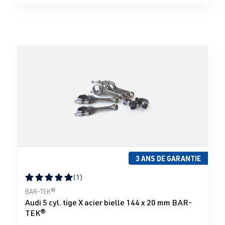
3 ANS DE GARANTIE
(1)
Note moyenne de 5 sur 5 étoiles
BAR-TEK®
Audi 5 cyl. tige X acier bielle 144 x 20 mm BAR-
TEK®