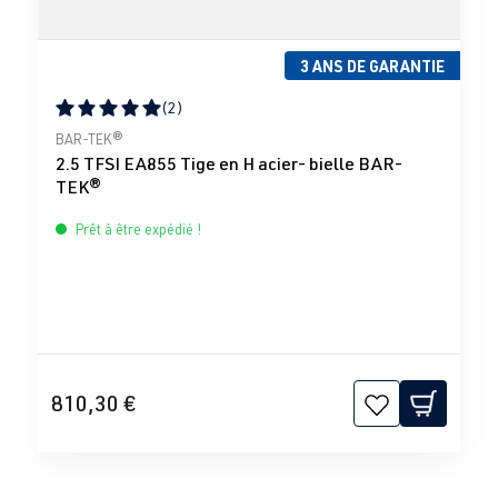
3 ANS DE GARANTIE
(2)
Note moyenne de 5 sur 5 étoiles
BAR-TEK®
2.5 TFSI EA855 Tige en H acier- bielle BAR-
TEK®
Prêt à être expédié !
810,30 €