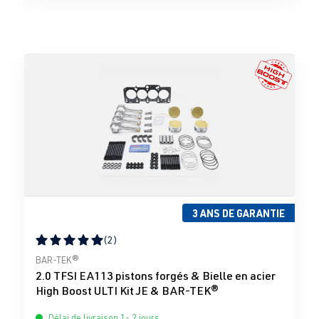
3 ANS DE GARANTIE
(2)
Note moyenne de 5 sur 5 étoiles
BAR-TEK®
2.0 TFSI EA113 pistons forgés & Bielle en acier
High Boost ULTI Kit JE & BAR-TEK®
Délai de livraison 1- 2 jours