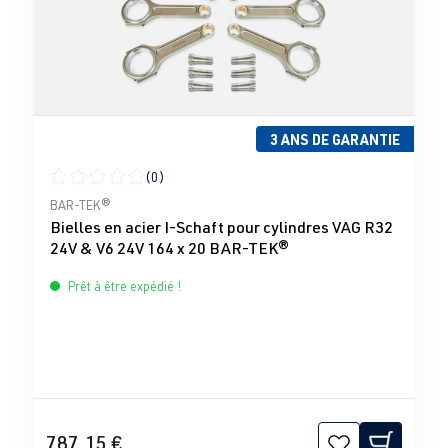
3 ANS DE GARANTIE
(0)
Note moyenne de 0 sur 5 étoiles
BAR-TEK®
Bielles en acier I-Schaft pour cylindres VAG R32
24V & V6 24V 164 x 20 BAR-TEK®
Prêt à être expédié !
787,15 €