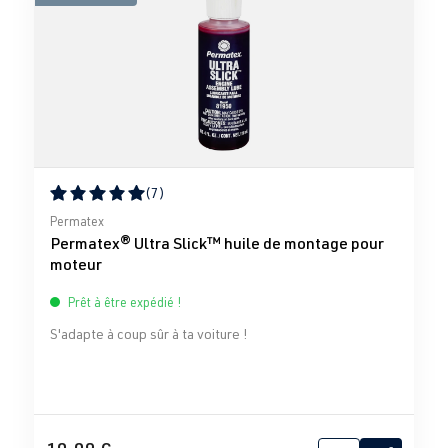
(7)
Note moyenne de 5 sur 5 étoiles
Permatex
Permatex® Ultra Slick™ huile de montage pour
moteur
Prêt à être expédié !
S'adapte à coup sûr à ta voiture !