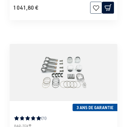
1 041,80 €
3 ANS DE GARANTIE
(1)
Note moyenne de 5 sur 5 étoiles
BAR-TEK®