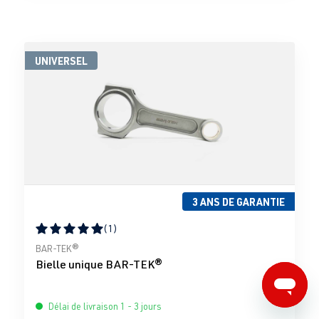
UNIVERSEL
3 ANS DE GARANTIE
(1)
Note moyenne de 5 sur 5 étoiles
BAR-TEK®
Bielle unique BAR-TEK®
Délai de livraison 1 - 3 jours