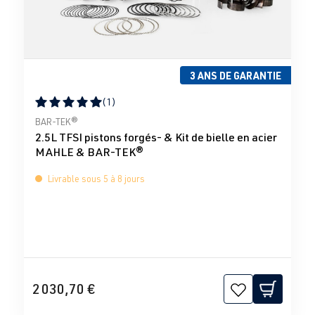
3 ANS DE GARANTIE
(1)
Note moyenne de 5 sur 5 étoiles
BAR-TEK®
2.5L TFSI pistons forgés- & Kit de bielle en acier
MAHLE & BAR-TEK®
Livrable sous 5 à 8 jours
2 030,70 €