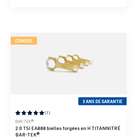
CONSEIL
3 ANS DE GARANTIE
(1)
Note moyenne de 5 sur 5 étoiles
BAR-TEK®
2.0 TSI EA888 bielles forgées en H TITANNITRÉ
BAR-TEK®