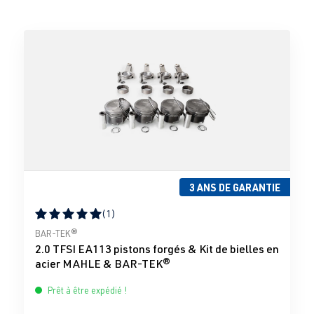
3 ANS DE GARANTIE
(1)
Note moyenne de 5 sur 5 étoiles
BAR-TEK®
2.0 TFSI EA113 pistons forgés & Kit de bielles en
acier MAHLE & BAR-TEK®
Prêt à être expédié !