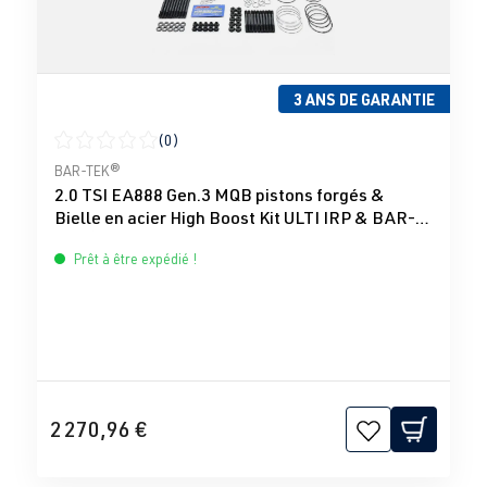
3 ANS DE GARANTIE
(0)
Note moyenne de 0 sur 5 étoiles
BAR-TEK®
2.0 TSI EA888 Gen.3 MQB pistons forgés &
Bielle en acier High Boost Kit ULTI IRP & BAR-
TEK®
Prêt à être expédié !
2 270,96 €