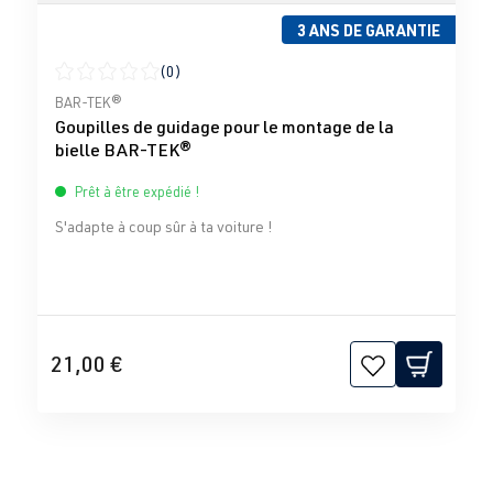
3 ANS DE GARANTIE
(0)
Note moyenne de 0 sur 5 étoiles
BAR-TEK®
Goupilles de guidage pour le montage de la
bielle BAR-TEK®
Prêt à être expédié !
S'adapte à coup sûr à ta voiture !
21,00 €