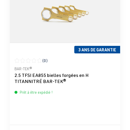
3 ANS DE GARANTIE
(0)
Note moyenne de 0 sur 5 étoiles
BAR-TEK®
2.5 TFSI EA855 bielles forgées en H
TITANNITRÉ BAR-TEK®
Prêt à être expédié !