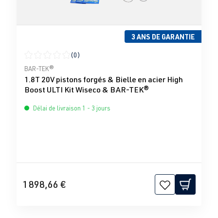
3 ANS DE GARANTIE
(0)
Note moyenne de 0 sur 5 étoiles
BAR-TEK®
1.8T 20V pistons forgés & Bielle en acier High
Boost ULTI Kit Wiseco & BAR-TEK®
Délai de livraison 1 - 3 jours
1 898,66 €