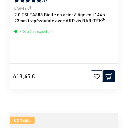
(1)
Note moyenne de 5 sur 5 étoiles
BAR-TEK®
2.0 TSI EA888 Bielle en acier à tige en I 144 x
23mm trapézoïdale avec ARP vis BAR-TEK®
Prêt à être expédié !
613,45 €
CONSEIL