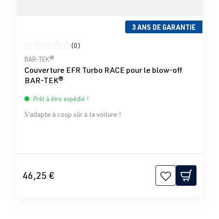
3 ANS DE GARANTIE
(0)
Note moyenne de 0 sur 5 étoiles
BAR-TEK®
Couverture EFR Turbo RACE pour le blow-off
BAR-TEK®
Prêt à être expédié !
S'adapte à coup sûr à ta voiture !
46,25 €