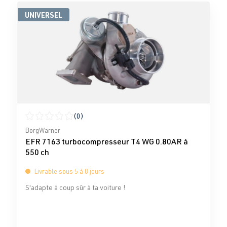
UNIVERSEL
(0)
Note moyenne de 0 sur 5 étoiles
BorgWarner
EFR 7163 turbocompresseur T4 WG 0.80AR à
550 ch
Livrable sous 5 à 8 jours
S'adapte à coup sûr à ta voiture !