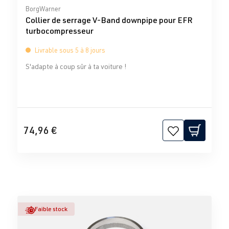
Note moyenne de 0 sur 5 étoiles
BorgWarner
Collier de serrage V-Band downpipe pour EFR
turbocompresseur
Livrable sous 5 à 8 jours
S'adapte à coup sûr à ta voiture !
74,96 €
Faible stock