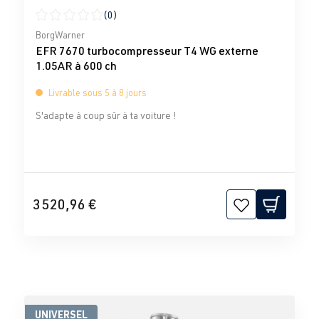
(0)
Note moyenne de 0 sur 5 étoiles
BorgWarner
EFR 7670 turbocompresseur T4 WG externe
1.05AR à 600 ch
Livrable sous 5 à 8 jours
S'adapte à coup sûr à ta voiture !
3 520,96 €
UNIVERSEL