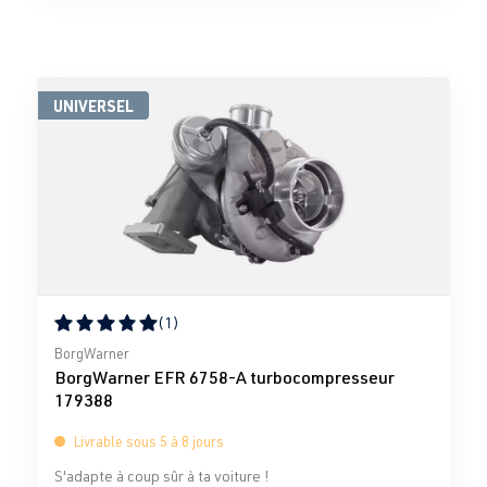
UNIVERSEL
(1)
Note moyenne de 5 sur 5 étoiles
BorgWarner
BorgWarner EFR 6758-A turbocompresseur
179388
Livrable sous 5 à 8 jours
S'adapte à coup sûr à ta voiture !