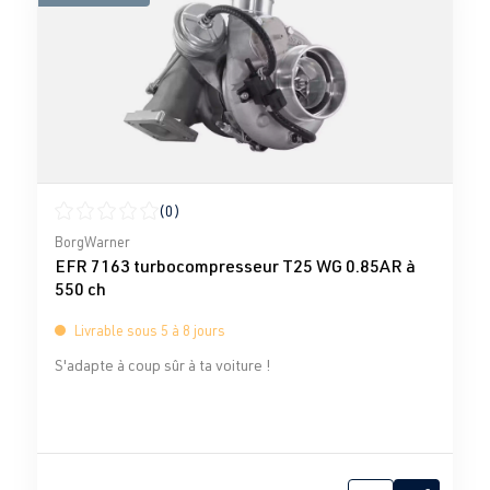
(0)
Note moyenne de 0 sur 5 étoiles
BorgWarner
EFR 7163 turbocompresseur T25 WG 0.85AR à
550 ch
Livrable sous 5 à 8 jours
S'adapte à coup sûr à ta voiture !