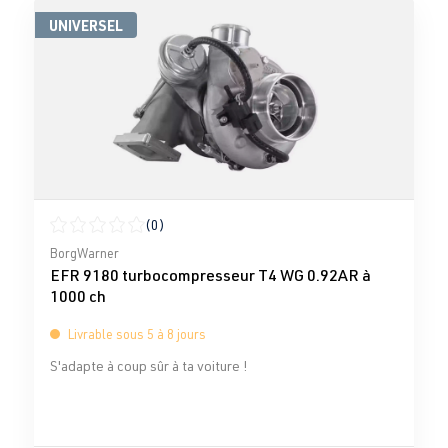
UNIVERSEL
(0)
Note moyenne de 0 sur 5 étoiles
BorgWarner
EFR 9180 turbocompresseur T4 WG 0.92AR à
1000 ch
Livrable sous 5 à 8 jours
S'adapte à coup sûr à ta voiture !