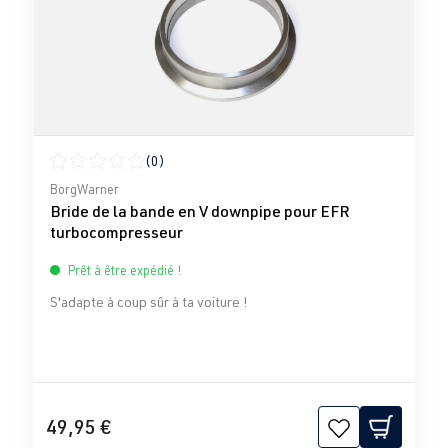
(0)
Note moyenne de 0 sur 5 étoiles
BorgWarner
Bride de la bande en V downpipe pour EFR
turbocompresseur
Prêt à être expédié !
S'adapte à coup sûr à ta voiture !
49,95 €