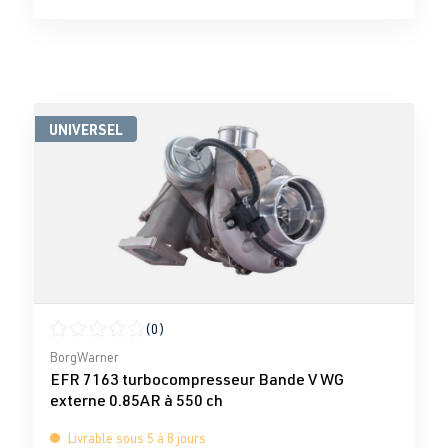
UNIVERSEL
(0)
Note moyenne de 0 sur 5 étoiles
BorgWarner
EFR 7163 turbocompresseur Bande V WG
externe 0.85AR à 550 ch
Livrable sous 5 à 8 jours