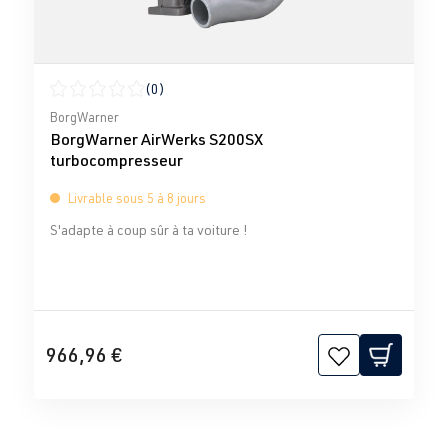
(0)
Note moyenne de 0 sur 5 étoiles
BorgWarner
BorgWarner AirWerks S200SX
turbocompresseur
Livrable sous 5 à 8 jours
S'adapte à coup sûr à ta voiture !
966,96 €