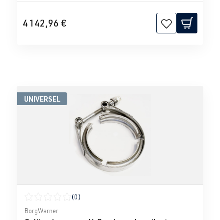
4 142,96 €
UNIVERSEL
(0)
Note moyenne de 0 sur 5 étoiles
BorgWarner