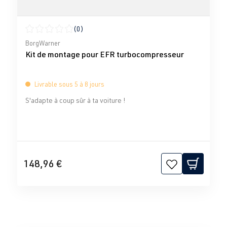
(0)
Note moyenne de 0 sur 5 étoiles
BorgWarner
Kit de montage pour EFR turbocompresseur
Livrable sous 5 à 8 jours
S'adapte à coup sûr à ta voiture !
148,96 €