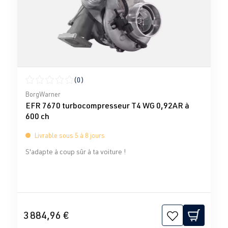
(0)
Note moyenne de 0 sur 5 étoiles
BorgWarner
EFR 7670 turbocompresseur T4 WG 0,92AR à
600 ch
Livrable sous 5 à 8 jours
S'adapte à coup sûr à ta voiture !
3 884,96 €