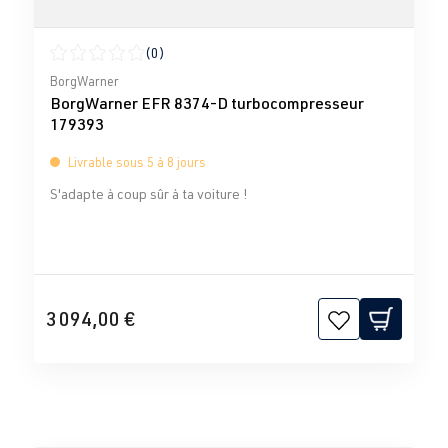
(0)
Note moyenne de 0 sur 5 étoiles
BorgWarner
BorgWarner EFR 8374-D turbocompresseur
179393
Livrable sous 5 à 8 jours
S'adapte à coup sûr à ta voiture !
3 094,00 €