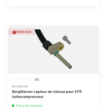
Faible stock
(0)
Note moyenne de 0 sur 5 étoiles
BorgWarner
BorgWarner capteur de vitesse pour EFR
turbocompresseur
Prêt à être expédié !