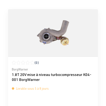
(0)
Note moyenne de 0 sur 5 étoiles
BorgWarner
1.8T 20V mise à niveau turbocompresseur K04-
001 BorgWarner
Livrable sous 5 à 8 jours