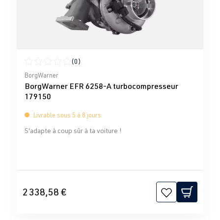
(0)
Note moyenne de 0 sur 5 étoiles
BorgWarner
BorgWarner EFR 6258-A turbocompresseur
179150
Livrable sous 5 à 8 jours
S'adapte à coup sûr à ta voiture !
2 338,58 €