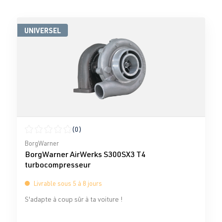
UNIVERSEL
(0)
Note moyenne de 0 sur 5 étoiles
BorgWarner
BorgWarner AirWerks S300SX3 T4
turbocompresseur
Livrable sous 5 à 8 jours
S'adapte à coup sûr à ta voiture !