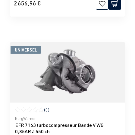
2 656,96 €
UNIVERSEL
(0)
Note moyenne de 0 sur 5 étoiles
BorgWarner
EFR 7163 turbocompresseur Bande V WG
0,85AR à 550 ch