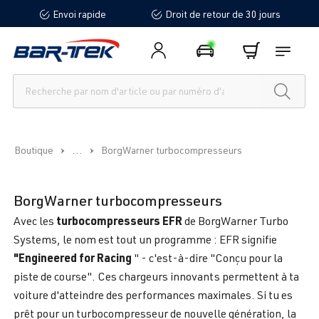
Envoi rapide
Droit de retour de 30 jours
tenu principal
...
Boutique
BorgWarner turbocompresseurs
BorgWarner turbocompresseurs
turbocompresseurs EFR
Avec les
de BorgWarner Turbo
Systems, le nom est tout un programme : EFR signifie
"Engineered for Racing
" - c'est-à-dire "Conçu pour la
piste de course". Ces chargeurs innovants permettent à ta
voiture d'atteindre des performances maximales. Si tu es
prêt pour un turbocompresseur de nouvelle génération, la