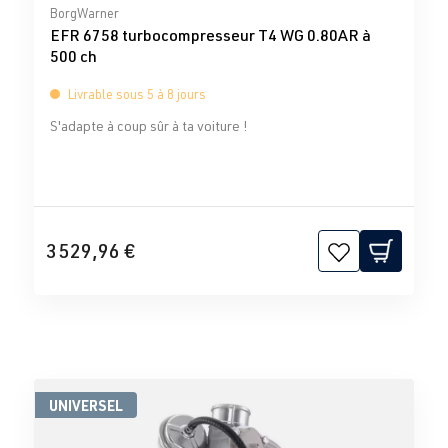
Note moyenne de 0 sur 5 étoiles
BorgWarner
EFR 6758 turbocompresseur T4 WG 0.80AR à
500 ch
Livrable sous 5 à 8 jours
S'adapte à coup sûr à ta voiture !
3 529,96 €
UNIVERSEL