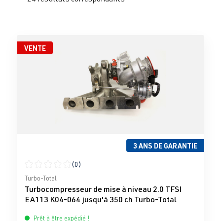
VENTE
3 ANS DE GARANTIE
(0)
Note moyenne de 0 sur 5 étoiles
Turbo-Total
Turbocompresseur de mise à niveau 2.0 TFSI
EA113 K04-064 jusqu'à 350 ch Turbo-Total
Prêt à être expédié !