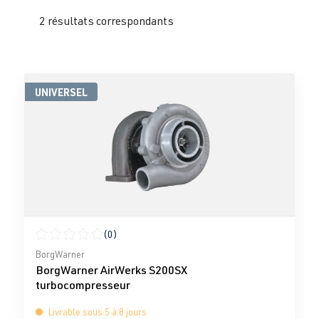
2 résultats correspondants
UNIVERSEL
(0)
Note moyenne de 0 sur 5 étoiles
BorgWarner
BorgWarner AirWerks S200SX
turbocompresseur
Livrable sous 5 à 8 jours