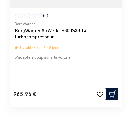
(0)
Note moyenne de 0 sur 5 étoiles
BorgWarner
BorgWarner AirWerks S300SX3 T4
turbocompresseur
Livrable sous 5 à 8 jours
S'adapte à coup sûr à ta voiture !
965,96 €