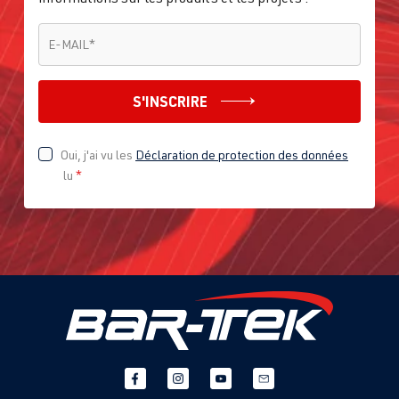
E-MAIL
*
E-MAIL
*
S'INSCRIRE
Oui, j'ai vu les
Déclaration de protection des données
lu
*