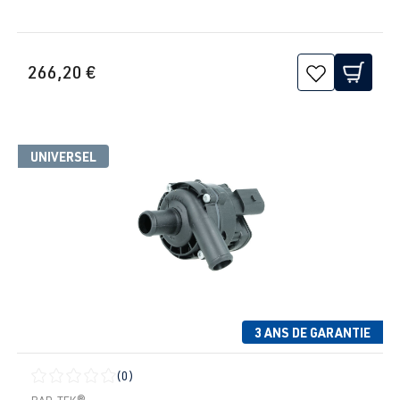
266,20 €
UNIVERSEL
3 ANS DE GARANTIE
(0)
Note moyenne de 0 sur 5 étoiles