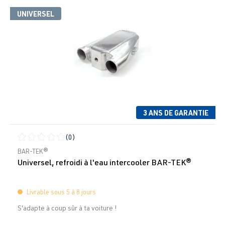
UNIVERSEL
3 ANS DE GARANTIE
(0)
Note moyenne de 0 sur 5 étoiles
BAR-TEK®
Universel, refroidi à l'eau intercooler BAR-TEK®
Livrable sous 5 à 8 jours
S'adapte à coup sûr à ta voiture !