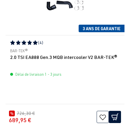
3 ANS DE GARANTIE
(4)
Note moyenne de 5 sur 5 étoiles
BAR-TEK®
2.0 TSI EA888 Gen.3 MQB intercooler V2 BAR-TEK®
Délai de livraison 1 - 3 jours
726,30 €
%
689,95 €