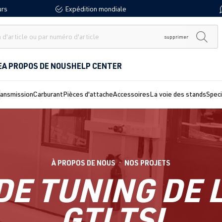
urs
Expédition mondiale
supprimer
E
A PROPOS DE NOUS
HELP CENTER
ransmission
Carburant
Pièces d'attache
Accessoires
La voie des stands
Spec
À PROPOS DE NOUS
NOS PROJETS
●
DE TUNING DE L
GTI TSI