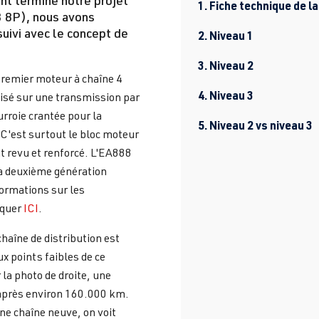
1. Fiche technique de la
3 8P), nous avons
uivi avec le concept de
2. Niveau 1
3. Niveau 2
premier moteur à chaîne 4
4. Niveau 3
isé sur une transmission par
urroie crantée pour la
5. Niveau 2 vs niveau 3
'est surtout le bloc moteur
nt revu et renforcé. L'EA888
a deuxième génération
formations sur les
iquer
ICI
.
aîne de distribution est
ux points faibles de ce
la photo de droite, une
 après environ 160.000 km.
e chaîne neuve, on voit