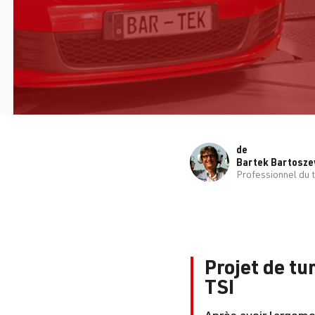
de
Bartek Bartosze
Professionnel du 
Projet de tu
TSI
Après avoir largeme