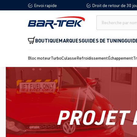
Envoi rapide
Droit de retour de 30 jo
recherche
Passer à la navigation principale
BOUTIQUE
MARQUES
GUIDES DE TUNING
GUID
Bloc moteur
Turbo
Culasse
Refroidissement
Échappement
T
PROJET 