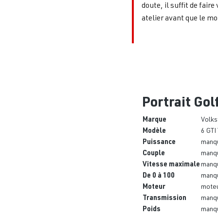
doute, il suffit de faire
atelier avant que le m
Portrait Gol
Marque
Volk
Modèle
6 GTI
Puissance
manq
Couple
manq
Vitesse maximale
manq
De 0 à 100
manq
Moteur
moteu
Transmission
manq
Poids
manq