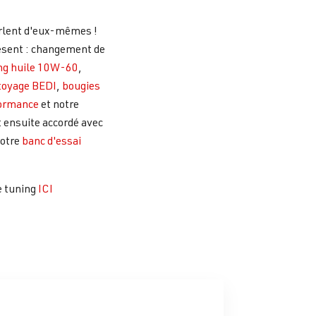
lent d'eux-mêmes !
ésent : changement de
g huile 10W-60
,
toyage BEDI
,
bougies
formance
et notre
 ensuite accordé avec
notre
banc d'essai
e tuning
ICI