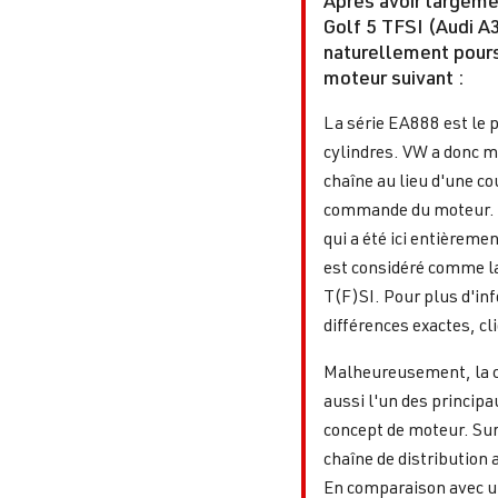
Golf 5 TFSI (Audi A
naturellement pours
moteur suivant :
La série EA888 est le 
cylindres. VW a donc m
chaîne au lieu d'une co
commande du moteur. C
qui a été ici entièreme
est considéré comme l
T(F)SI. Pour plus d'in
différences exactes, cl
Malheureusement, la ch
aussi l'un des principa
concept de moteur. Sur 
chaîne de distribution
En comparaison avec un