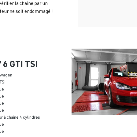
 vérifier la chaîne par un
oteur ne soit endommagé !
f 6 GTI TSI
swagen
 TSI
ue
ue
ue
ue
r à chaîne 4 cylindres
ue
ue