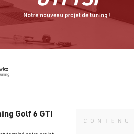
Notre nouveau projet de tuning !
wicz
tuning
ning Golf 6 GTI
CONTENU
nt terminé notre projet