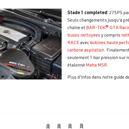
Stade 1 completed:
275PS par
Seuls changements jusqu'à pr
chaîne et
BAR-TEK® GTX Racin
buses nettoyées
y compris
net
RACE
avec
bobines haute per
carbone aspiration
. Finalement
seulement 1 bar pression sur 
étalonné
Maha MSR
.
Plus d'infos dans notre guide d