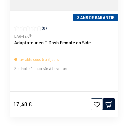
3 ANS DE GARANTIE
(0)
Note moyenne de 0 sur 5 étoiles
BAR-TEK®
Adaptateur en T Dash Female on Side
Livrable sous 5 à 8 jours
S'adapte à coup sûr à ta voiture !
17,40 €