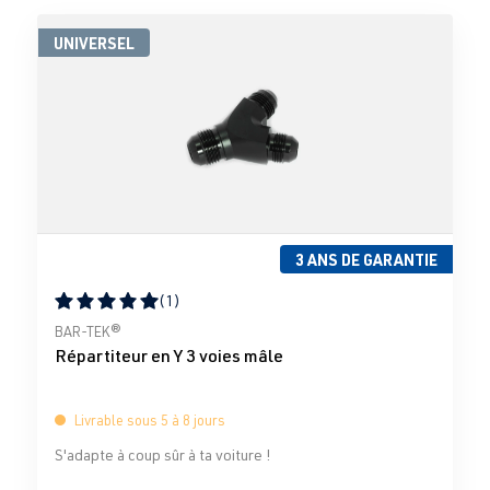
UNIVERSEL
3 ANS DE GARANTIE
(1)
Note moyenne de 5 sur 5 étoiles
BAR-TEK®
Répartiteur en Y 3 voies mâle
Livrable sous 5 à 8 jours
S'adapte à coup sûr à ta voiture !