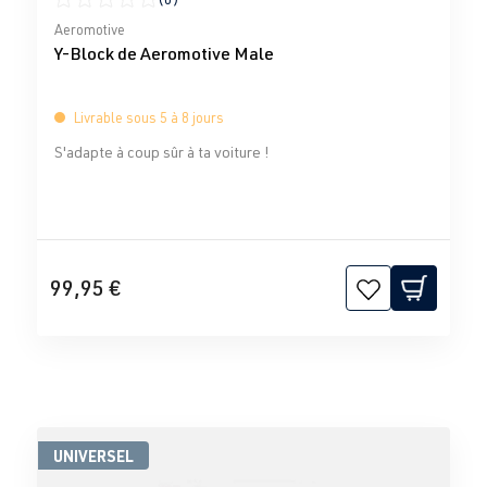
Note moyenne de 0 sur 5 étoiles
Aeromotive
Y-Block de Aeromotive Male
Livrable sous 5 à 8 jours
S'adapte à coup sûr à ta voiture !
99,95 €
UNIVERSEL