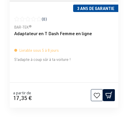
3 ANS DE GARANTIE
(0)
Note moyenne de 0 sur 5 étoiles
BAR-TEK®
Adaptateur en T Dash Femme en ligne
Livrable sous 5 à 8 jours
S'adapte à coup sûr à ta voiture !
a partir de
17,35 €