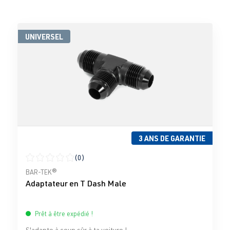
UNIVERSEL
3 ANS DE GARANTIE
(0)
Note moyenne de 0 sur 5 étoiles
BAR-TEK®
Adaptateur en T Dash Male
Prêt à être expédié !
S'adapte à coup sûr à ta voiture !