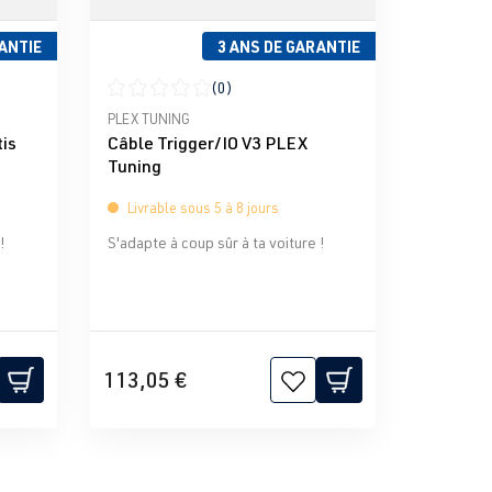
ANTIE
3 ANS DE GARANTIE
(0)
iles
Note moyenne de 0 sur 5 étoiles
PLEX TUNING
tis
Câble Trigger/IO V3 PLEX
Tuning
Livrable sous 5 à 8 jours
!
S'adapte à coup sûr à ta voiture !
113,05 €