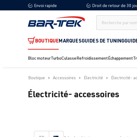
Envoi rapide
Droit de retour de 30 jo
recherche
Passer à la navigation principale
BOUTIQUE
MARQUES
GUIDES DE TUNING
GUID
Bloc moteur
Turbo
Culasse
Refroidissement
Échappement
T
Boutique
Accessoires
Électricité
Électricité- 
Électricité- accessoires