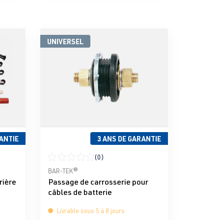
UNIVERSEL
ANTIE
3 ANS DE GARANTIE
(0)
iles
Note moyenne de 0 sur 5 étoiles
BAR-TEK®
rière
Passage de carrosserie pour
câbles de batterie
Livrable sous 5 à 8 jours