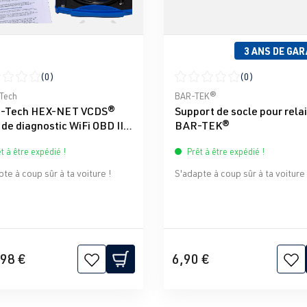
3 ANS DE GAR
(0)
(0)
moyenne de 0 sur 5 étoiles
Note moyenne de 0 sur 5 éto
Tech
BAR-TEK®
-Tech HEX-NET VCDS®
Support de socle pour rela
 de diagnostic WiFi OBD II
BAR-TEK®
essionnel pour VAG
t à être expédié !
Prêt à être expédié !
te à coup sûr à ta voiture !
S'adapte à coup sûr à ta voiture 
98 €
6,90 €