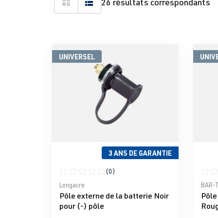
26 résultats correspondants
UNIVERSEL
UNIV
3 ANS DE GARANTIE
(0)
Note moyenne de 0 sur 5 étoiles
Note 
Longacre
BAR-
Pôle externe de la batterie Noir
Pôle 
pour (-) pôle
Roug