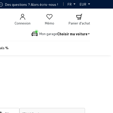
|
FR
EUR
Des questions ? Alors écris-nous !
Connexion
Mémo
Panier d'achat
Choisir ma voiture
Mon garage
ials %