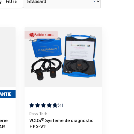
Filtre
TRIAGE
Faible stock
ANTIE
(4)
iles
Note moyenne de 4.75 sur 5 étoiles
Ross-Tech
erie
VCDS® Système de diagnostic
BAR-
HEX-V2