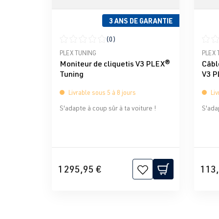
3 ANS DE GARANTIE
(0)
Note moyenne de 0 sur 5 étoiles
Note 
PLEX TUNING
PLEX 
Moniteur de cliquetis V3 PLEX®
Câbl
Tuning
V3 P
Livrable sous 5 à 8 jours
Liv
S'adapte à coup sûr à ta voiture !
S'adap
1 295,95 €
113,