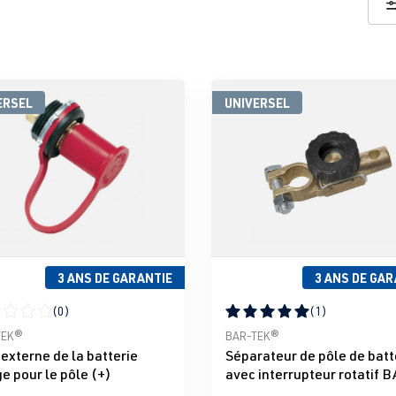
ERSEL
UNIVERSEL
3 ANS DE GARANTIE
3 ANS DE GAR
(0)
(1)
moyenne de 0 sur 5 étoiles
Note moyenne de 5 sur 5 éto
TEK®
BAR-TEK®
externe de la batterie
Séparateur de pôle de batt
e pour le pôle (+)
avec interrupteur rotatif 
TEK®