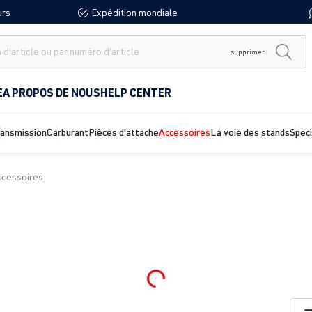
urs
Expédition mondiale
supprimer
E
A PROPOS DE NOUS
HELP CENTER
ransmission
Carburant
Pièces d'attache
Accessoires
La voie des stands
Spec
accessoires
Loading...