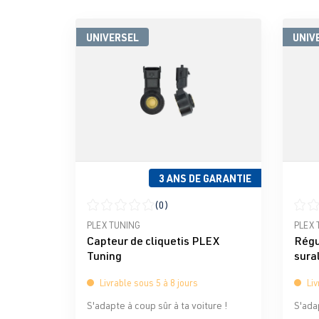
UNIVERSEL
UNIV
3 ANS DE GARANTIE
(0)
Note moyenne de 0 sur 5 étoiles
Note 
PLEX TUNING
PLEX 
Capteur de cliquetis PLEX
Régu
Tuning
sura
EXP-
Livrable sous 5 à 8 jours
Liv
S'adapte à coup sûr à ta voiture !
S'adap