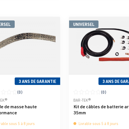
ERSEL
UNIVERSEL
3 ANS DE GARANTIE
3 ANS DE GAR
(0)
(0)
moyenne de 0 sur 5 étoiles
Note moyenne de 0 sur 5 éto
TEK®
BAR-TEK®
e de masse haute
Kit de câbles de batterie ar
ormance
35mm
rable sous 5 à 8 jours
Livrable sous 5 à 8 jours