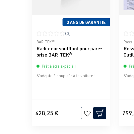
3 ANS DE GARANTIE
(0)
Note moyenne de 0 sur 5 étoiles
Note 
BAR-TEK®
Ross-
Radiateur soufflant pour pare-
Ross
brise BAR-TEK®
Outil
prof
Prêt à être expédié !
Prê
S'adapte à coup sûr à ta voiture !
S'adap
428,25 €
799,