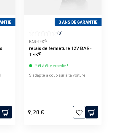
ANTIE
3 ANS DE GARANTIE
(0)
iles
Note moyenne de 0 sur 5 étoiles
BAR-TEK®
is
relais de fermeture 12V BAR-
TEK®
Prêt à être expédié !
!
S'adapte à coup sûr à ta voiture !
9,20 €