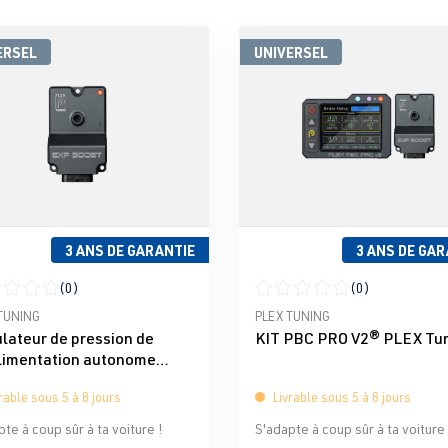
ERSEL
UNIVERSEL
3 ANS DE GARANTIE
3 ANS DE GAR
(0)
(0)
moyenne de 0 sur 5 étoiles
Note moyenne de 0 sur 5 éto
TUNING
PLEX TUNING
lateur de pression de
KIT PBC PRO V2® PLEX Tu
limentation autonome
Boost® PLEX Tuning
rable sous 5 à 8 jours
Livrable sous 5 à 8 jours
te à coup sûr à ta voiture !
S'adapte à coup sûr à ta voiture 