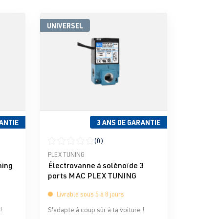
UNIVERSEL
ANTIE
3 ANS DE GARANTIE
(0)
iles
Note moyenne de 0 sur 5 étoiles
PLEX TUNING
ning
Électrovanne à solénoïde 3
ports MAC PLEX TUNING
Livrable sous 5 à 8 jours
!
S'adapte à coup sûr à ta voiture !