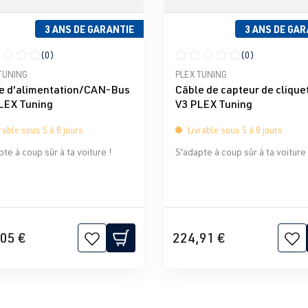
3 ANS DE GARANTIE
3 ANS DE GAR
(0)
(0)
moyenne de 0 sur 5 étoiles
Note moyenne de 0 sur 5 éto
TUNING
PLEX TUNING
e d'alimentation/CAN-Bus
Câble de capteur de clique
LEX Tuning
V3 PLEX Tuning
rable sous 5 à 8 jours
Livrable sous 5 à 8 jours
te à coup sûr à ta voiture !
S'adapte à coup sûr à ta voiture 
05 €
224,91 €