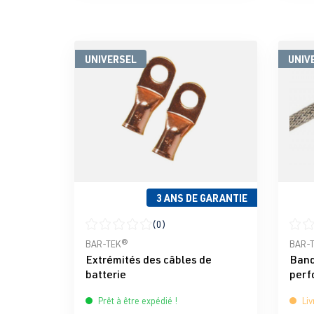
UNIVERSEL
UNIV
3 ANS DE GARANTIE
(0)
Note moyenne de 0 sur 5 étoiles
Note 
BAR-TEK®
BAR-
Extrémités des câbles de
Band
batterie
perf
Prêt à être expédié !
Liv