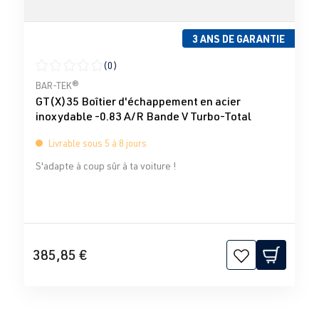
3 ANS DE GARANTIE
(0)
Note moyenne de 0 sur 5 étoiles
BAR-TEK®
GT(X)35 Boîtier d'échappement en acier
inoxydable -0.83 A/R Bande V Turbo-Total
Livrable sous 5 à 8 jours
S'adapte à coup sûr à ta voiture !
385,85 €