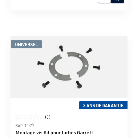
UNIVERSEL
3 ANS DE GARANTIE
(0)
Note moyenne de 0 sur 5 étoiles
BAR-TEK®
Montage vis Kit pour turbos Garrett