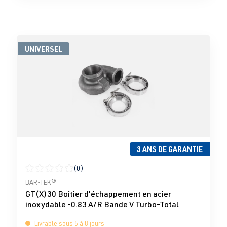
UNIVERSEL
3 ANS DE GARANTIE
(0)
Note moyenne de 0 sur 5 étoiles
BAR-TEK®
GT(X)30 Boîtier d'échappement en acier
inoxydable -0.83 A/R Bande V Turbo-Total
Livrable sous 5 à 8 jours