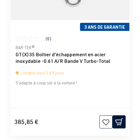
3 ANS DE GARANTIE
(0)
Note moyenne de 0 sur 5 étoiles
BAR-TEK®
GT(X)35 Boîtier d'échappement en acier
inoxydable -0.61 A/R Bande V Turbo-Total
Livrable sous 5 à 8 jours
S'adapte à coup sûr à ta voiture !
385,85 €