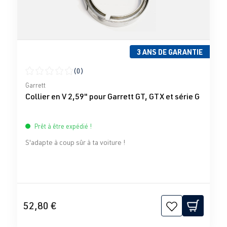
3 ANS DE GARANTIE
(0)
Note moyenne de 0 sur 5 étoiles
Garrett
Collier en V 2,59" pour Garrett GT, GTX et série G
Prêt à être expédié !
S'adapte à coup sûr à ta voiture !
52,80 €