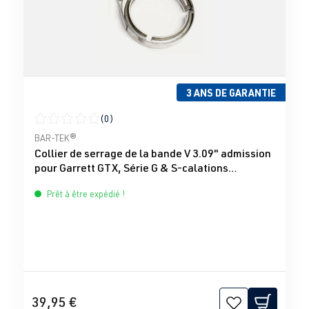
3 ANS DE GARANTIE
(0)
Note moyenne de 0 sur 5 étoiles
BAR-TEK®
Collier de serrage de la bande V 3.09" admission
pour Garrett GTX, Série G & S-calations
turbocompresseur
Prêt à être expédié !
39,95 €