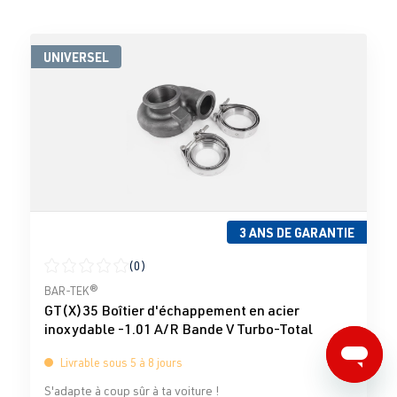
UNIVERSEL
3 ANS DE GARANTIE
(0)
Note moyenne de 0 sur 5 étoiles
BAR-TEK®
GT(X)35 Boîtier d'échappement en acier
inoxydable -1.01 A/R Bande V Turbo-Total
Livrable sous 5 à 8 jours
S'adapte à coup sûr à ta voiture !