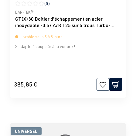
(0)
Note moyenne de 0 sur 5 étoiles
BAR-TEK®
GT(X)30 Boîtier d'échappement en acier
inoxydable -0.57 A/R T25 sur 5 trous Turbo-
Total
Livrable sous 5 à 8 jours
S'adapte à coup sûr à ta voiture !
385,85 €
UNIVERSEL