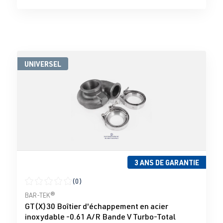
UNIVERSEL
3 ANS DE GARANTIE
(0)
Note moyenne de 0 sur 5 étoiles
BAR-TEK®
GT(X)30 Boîtier d'échappement en acier
inoxydable -0.61 A/R Bande V Turbo-Total