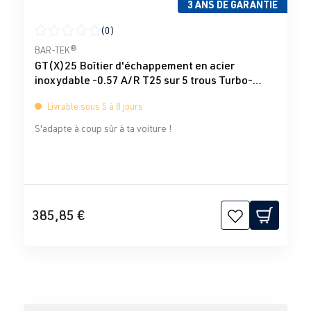
3 ANS DE GARANTIE
(0)
Note moyenne de 0 sur 5 étoiles
BAR-TEK®
GT(X)25 Boîtier d'échappement en acier
inoxydable -0.57 A/R T25 sur 5 trous Turbo-
Total
Livrable sous 5 à 8 jours
S'adapte à coup sûr à ta voiture !
385,85 €