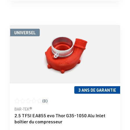
UNIVERSEL
3 ANS DE GARANTIE
(0)
Note moyenne de 0 sur 5 étoiles
BAR-TEK®
2.5 TFSI EA855 evo Thor G35-1050 Alu Inlet
boîtier du compresseur