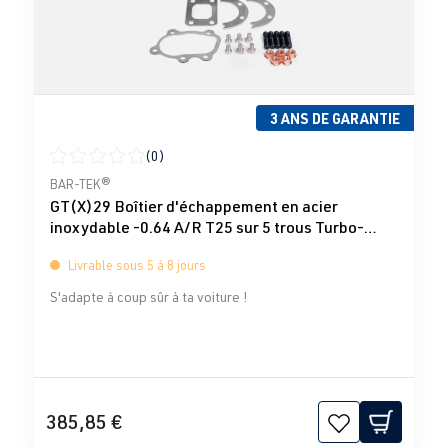
3 ANS DE GARANTIE
(0)
Note moyenne de 0 sur 5 étoiles
BAR-TEK®
GT(X)29 Boîtier d'échappement en acier
inoxydable -0.64 A/R T25 sur 5 trous Turbo-
Total
Livrable sous 5 à 8 jours
S'adapte à coup sûr à ta voiture !
385,85 €