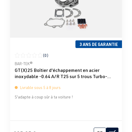
3 ANS DE GARANTIE
(0)
Note moyenne de 0 sur 5 étoiles
BAR-TEK®
GT(X)25 Boîtier d'échappement en acier
inoxydable -0.64 A/R T25 sur 5 trous Turbo-
Total
Livrable sous 5 à 8 jours
S'adapte à coup sûr à ta voiture !