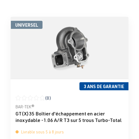
UNIVERSEL
3 ANS DE GARANTIE
(0)
Note moyenne de 0 sur 5 étoiles
BAR-TEK®
GT(X)35 Boîtier d'échappement en acier
inoxydable -1.06 A/R T3 sur 5 trous Turbo-Total
Livrable sous 5 à 8 jours