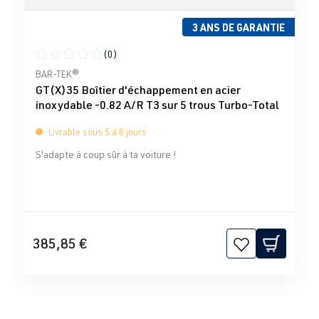
3 ANS DE GARANTIE
(0)
Note moyenne de 0 sur 5 étoiles
BAR-TEK®
GT(X)35 Boîtier d'échappement en acier
inoxydable -0.82 A/R T3 sur 5 trous Turbo-Total
Livrable sous 5 à 8 jours
S'adapte à coup sûr à ta voiture !
385,85 €