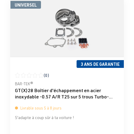
UNIVERSEL
3 ANS DE GARANTIE
(0)
Note moyenne de 0 sur 5 étoiles
BAR-TEK®
GT(X)28 Boîtier d'échappement en acier
inoxydable -0.57 A/R T25 sur 5 trous Turbo-
Total
Livrable sous 5 à 8 jours
S'adapte à coup sûr à ta voiture !