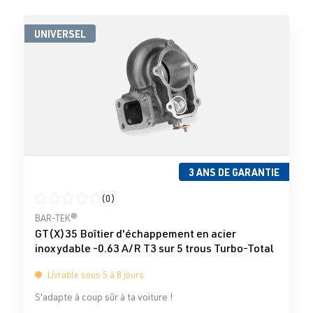
UNIVERSEL
3 ANS DE GARANTIE
(0)
Note moyenne de 0 sur 5 étoiles
BAR-TEK®
GT(X)35 Boîtier d'échappement en acier
inoxydable -0.63 A/R T3 sur 5 trous Turbo-Total
Livrable sous 5 à 8 jours
S'adapte à coup sûr à ta voiture !