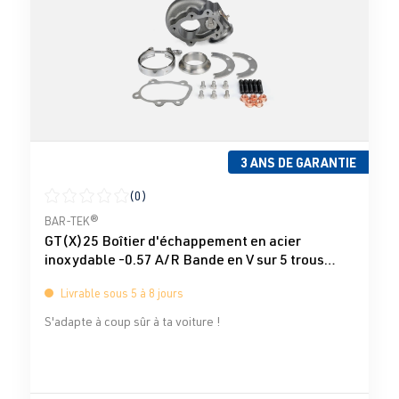
3 ANS DE GARANTIE
(0)
Note moyenne de 0 sur 5 étoiles
BAR-TEK®
GT(X)25 Boîtier d'échappement en acier
inoxydable -0.57 A/R Bande en V sur 5 trous
Turbo-Total
Livrable sous 5 à 8 jours
S'adapte à coup sûr à ta voiture !