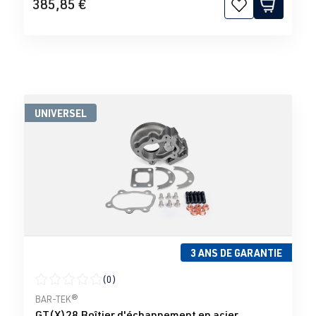
385,85 €
UNIVERSEL
3 ANS DE GARANTIE
(0)
Note moyenne de 0 sur 5 étoiles
BAR-TEK®
GT(X)28 Boîtier d'échappement en acier