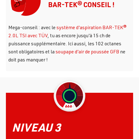
BAR-TEK® CONSEIL !
Mega-conseil : avec le
système d'aspiration BAR-TEK®
2.0L TSI avec TÜV
, tu as encore jusqu'à 15 ch de
puissance supplémentaire. Ici aussi, les 102 octanes
sont obligatoires et la
soupape d'air de poussée GFB
ne
doit pas manquer !
NIVEAU 3