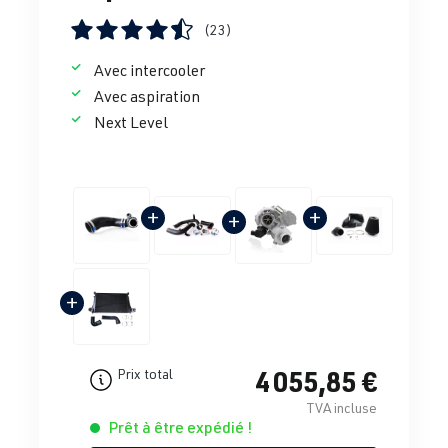
(23)
Note moyenne de 4.5 sur 5 étoiles
Avec intercooler
Avec aspiration
Next Level
+
+
+
+
4 055,85 €
Prix total
TVA incluse
Prêt à être expédié !