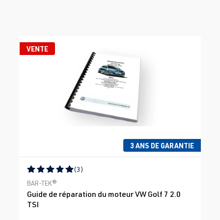
VENTE
3 ANS DE GARANTIE
(3)
Note moyenne de 5 sur 5 étoiles
BAR-TEK®
Guide de réparation du moteur VW Golf 7 2.0
TSI