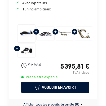
Avec injecteurs
Tuning ambitieux
+
+
+
+
5 395,81 €
Prix total
TVA incluse
Prêt à être expédié !
VOULOIR EN AVOIR !
Afficher tous les produits du bundle (8)