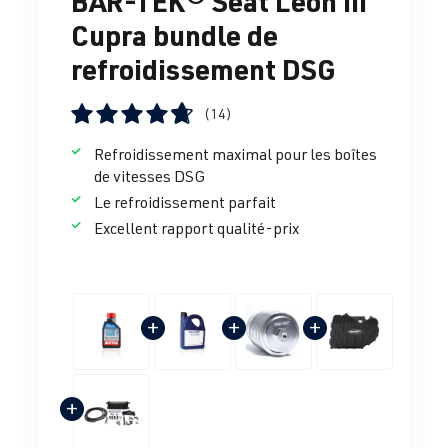
BAR-TEK® Seat Leon III
Cupra bundle de
refroidissement DSG
(14)
Note moyenne de 4.67 sur 5 étoiles
Refroidissement maximal pour les boîtes
de vitesses DSG
Le refroidissement parfait
Excellent rapport qualité-prix
+
+
+
+