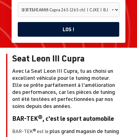
MOTEUR
LOS !
Seat Leon III Cupra
2.0 TSI
EA888
Cupra
Avec la Seat Leon III Cupra, tu as choisi un
265 (265
excellent véhicule pour le
tuning moteur
.
Leon
ch) |
Trouve
Accueil
Seat
Elle se prête parfaitement à
l'amélioration
3
CJXE |
le tuni
BJ
des performances
, car les pièces de tuning
03.2014
ont été testées et perfectionnées par nos
-
soins depuis des années.
02.2017
BAR-TEK®, c'est le sport automobile
plus grand magasin de tuning
BAR-TEK® est le