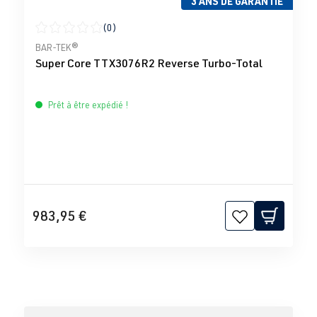
3 ANS DE GARANTIE
(0)
Note moyenne de 0 sur 5 étoiles
BAR-TEK®
Super Core TTX3076R2 Reverse Turbo-Total
Prêt à être expédié !
983,95 €