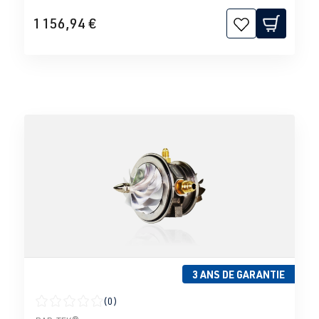
1 156,94 €
3 ANS DE GARANTIE
(0)
Note moyenne de 0 sur 5 étoiles