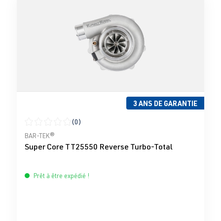
3 ANS DE GARANTIE
(0)
Note moyenne de 0 sur 5 étoiles
BAR-TEK®
Super Core TT25550 Reverse Turbo-Total
Prêt à être expédié !