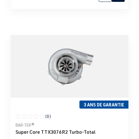
3 ANS DE GARANTIE
(0)
Note moyenne de 0 sur 5 étoiles
BAR-TEK®
Super Core TTX3076R2 Turbo-Total