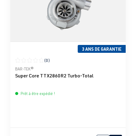
3 ANS DE GARANTIE
(0)
Note moyenne de 0 sur 5 étoiles
BAR-TEK®
Super Core TTX2860R2 Turbo-Total
Prêt à être expédié !