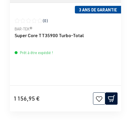
3 ANS DE GARANTIE
(0)
Note moyenne de 0 sur 5 étoiles
BAR-TEK®
Super Core TT35900 Turbo-Total
Prêt à être expédié !
1 156,95 €