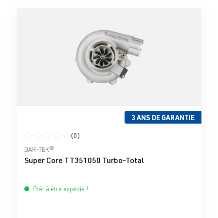
3 ANS DE GARANTIE
(0)
Note moyenne de 0 sur 5 étoiles
BAR-TEK®
Super Core TT351050 Turbo-Total
Prêt à être expédié !