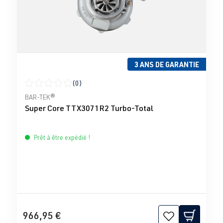
3 ANS DE GARANTIE
(0)
Note moyenne de 0 sur 5 étoiles
BAR-TEK®
Super Core TTX3071R2 Turbo-Total
Prêt à être expédié !
966,95 €