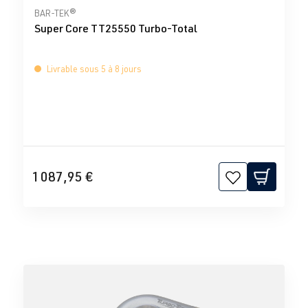
Note moyenne de 0 sur 5 étoiles
BAR-TEK®
Super Core TT25550 Turbo-Total
Livrable sous 5 à 8 jours
1 087,95 €