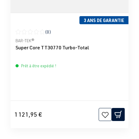
3 ANS DE GARANTIE
(0)
Note moyenne de 0 sur 5 étoiles
BAR-TEK®
Super Core TT30770 Turbo-Total
Prêt à être expédié !
1 121,95 €