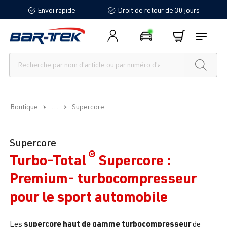
Envoi rapide
Droit de retour de 30 jours
tenu principal
...
Boutique
Supercore
Supercore
®
Turbo-Total
Supercore :
Premium- turbocompresseur
pour le sport automobile
supercore haut de gamme turbocompresseur
Les
de