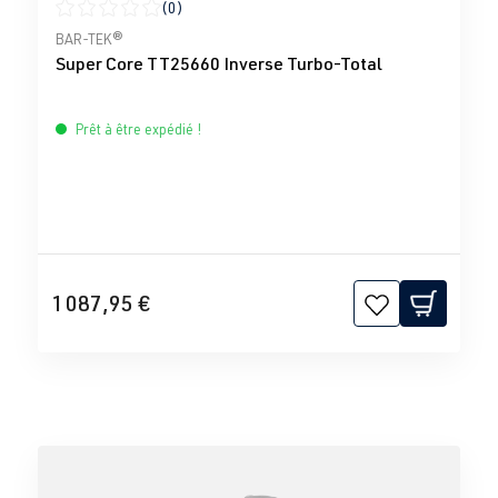
(0)
Note moyenne de 0 sur 5 étoiles
BAR-TEK®
Super Core TT25660 Inverse Turbo-Total
Prêt à être expédié !
1 087,95 €