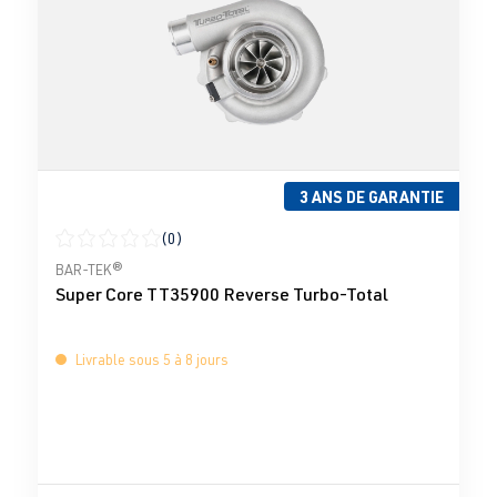
3 ANS DE GARANTIE
(0)
Note moyenne de 0 sur 5 étoiles
BAR-TEK®
Super Core TT35900 Reverse Turbo-Total
Livrable sous 5 à 8 jours