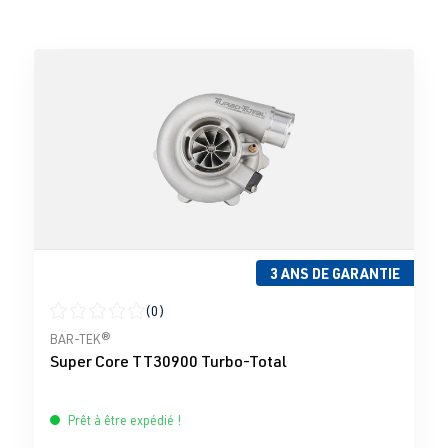
3 ANS DE GARANTIE
(0)
Note moyenne de 0 sur 5 étoiles
BAR-TEK®
Super Core TT30900 Turbo-Total
Prêt à être expédié !