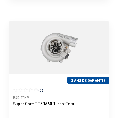
3 ANS DE GARANTIE
(0)
Note moyenne de 0 sur 5 étoiles
BAR-TEK®
Super Core TT30660 Turbo-Total