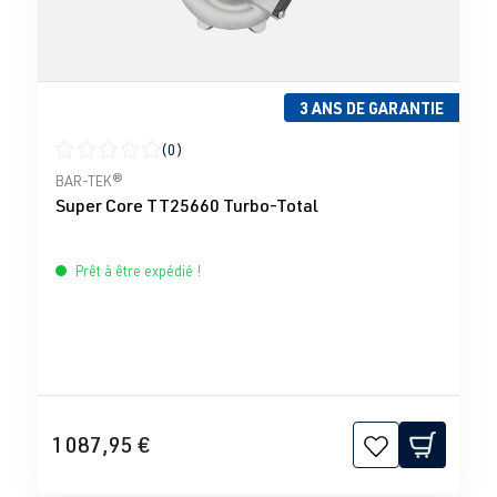
3 ANS DE GARANTIE
(0)
Note moyenne de 0 sur 5 étoiles
BAR-TEK®
Super Core TT25660 Turbo-Total
Prêt à être expédié !
1 087,95 €