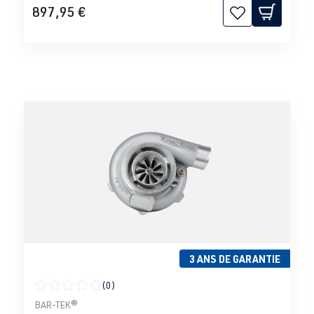
897,95 €
3 ANS DE GARANTIE
(0)
Note moyenne de 0 sur 5 étoiles
BAR-TEK®