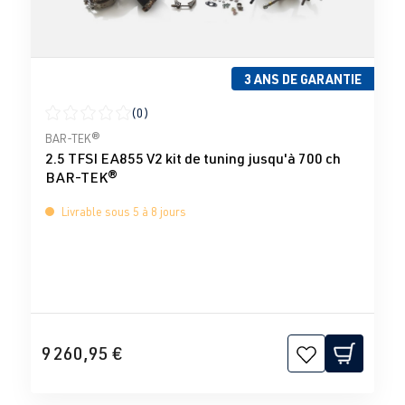
3 ANS DE GARANTIE
(0)
Note moyenne de 0 sur 5 étoiles
BAR-TEK®
2.5 TFSI EA855 V2 kit de tuning jusqu'à 700 ch
BAR-TEK®
Livrable sous 5 à 8 jours
9 260,95 €