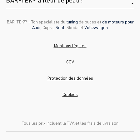
BAR-TEK® à fleur de peau !
BAR-TEK®️ - Ton spécialiste du
tuning
de puces et
de moteurs pour
Audi
, Cupra,
Seat
, Skoda et
Volkswagen
Mentions légales
CGV
Protection des données
Cookies
Tous les prix incluent la TVA et
les frais de livraison