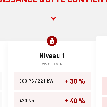
Niveau 1
VW Golf VI R
+ 30 %
300 PS / 221 kW
+ 40 %
420 Nm