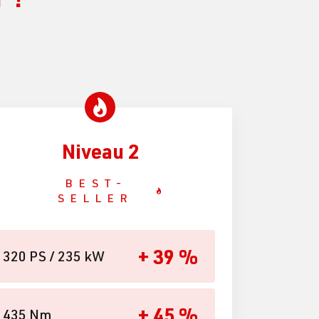
Niveau 2
BEST-
SELLER
+ 39 %
320 PS / 235 kW
+ 45 %
435 Nm