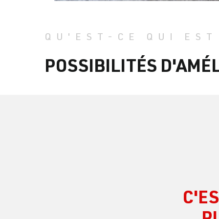
QU'EST-CE QUI EST
POSSIBILITÉS D'AM
C'E
P