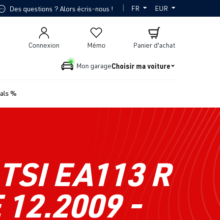
|
FR
EUR
Des questions ? Alors écris-nous !
Connexion
Mémo
Panier d'achat
Choisir ma voiture
Mon garage
ials %
TSI EA113 R
 12.2009 -