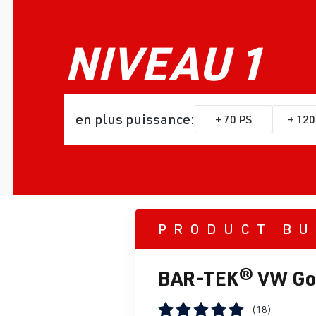
NIVEAU 1
en plus puissance:
+ 70 PS
+ 12
PRODUCT BU
BAR-TEK® VW Golf
(18)