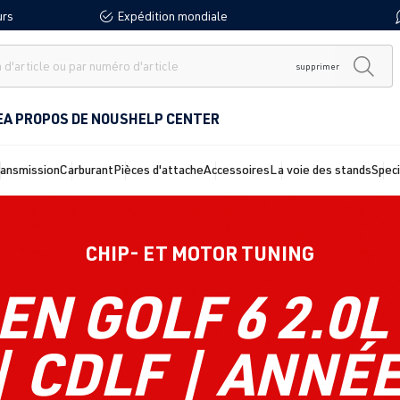
urs
Expédition mondiale
supprimer
E
A PROPOS DE NOUS
HELP CENTER
ransmission
Carburant
Pièces d'attache
Accessoires
La voie des stands
Spec
CHIP- ET MOTOR TUNING
 GOLF 6 2.0L 
| CDLF | ANNÉE