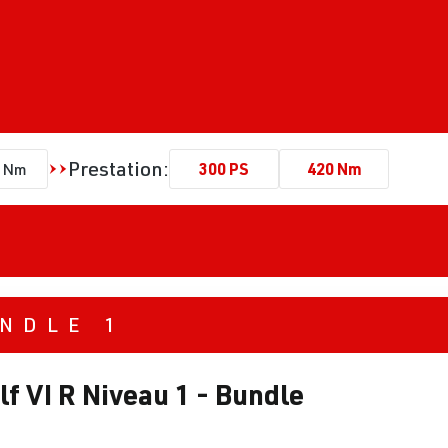
Prestation:
300 PS
420 Nm
0 Nm
NDLE 1
 VI R Niveau 1 - Bundle