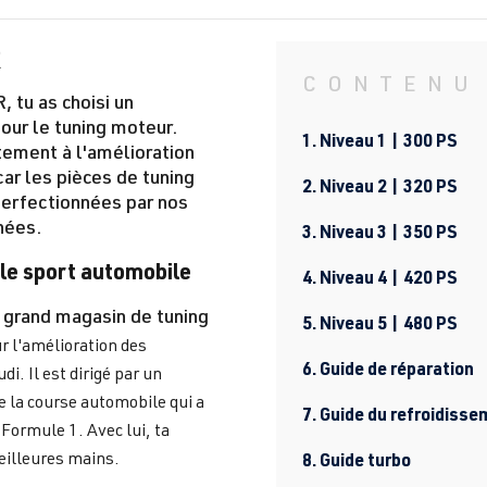
R
CONTENU
, tu as choisi un
pour le
tuning moteur
.
1. Niveau 1 | 300 PS
itement à
l'amélioration
 car les pièces de tuning
2. Niveau 2 | 320 PS
perfectionnées par nos
nées.
3. Niveau 3 | 350 PS
le sport automobile
4. Niveau 4 | 420 PS
 grand magasin de tuning
5. Niveau 5 | 480 PS
r l'amélioration des
6. Guide de réparation
. Il est dirigé par un
e la course automobile qui a
7. Guide du refroidiss
Formule 1. Avec lui, ta
meilleures mains.
8. Guide turbo