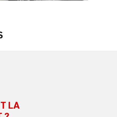
S
T LA
 ?