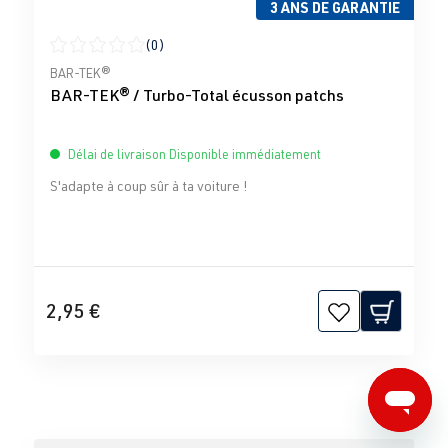
3 ANS DE GARANTIE
(0)
Note moyenne de 0 sur 5 étoiles
BAR-TEK®
BAR-TEK® / Turbo-Total écusson patchs
Délai de livraison Disponible immédiatement
S'adapte à coup sûr à ta voiture !
2,95 €