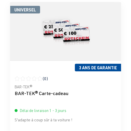
UNIVERSEL
3 ANS DE GARANTIE
(0)
Note moyenne de 0 sur 5 étoiles
BAR-TEK®
BAR-TEK® Carte-cadeau
Délai de livraison 1 - 3 jours
S'adapte à coup sûr à ta voiture !