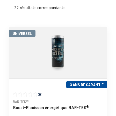
22 résultats correspondants
UNIVERSEL
3 ANS DE GARANTIE
(0)
Note moyenne de 0 sur 5 étoiles
BAR-TEK®
Boost-R boisson énergétique BAR-TEK®