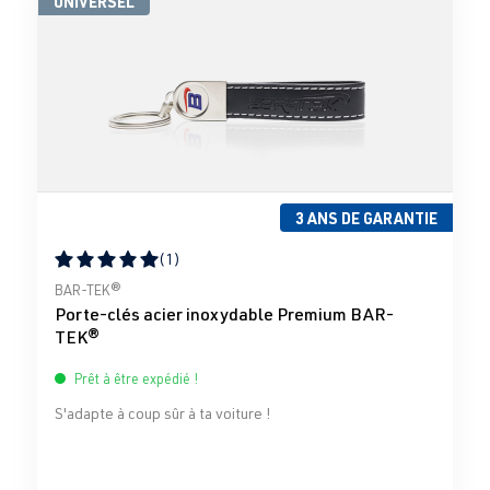
UNIVERSEL
3 ANS DE GARANTIE
(1)
Note moyenne de 5 sur 5 étoiles
BAR-TEK®
Porte-clés acier inoxydable Premium BAR-
TEK®
Prêt à être expédié !
S'adapte à coup sûr à ta voiture !