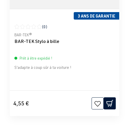
3 ANS DE GARANTIE
(0)
Note moyenne de 0 sur 5 étoiles
BAR-TEK®
BAR-TEK Stylo à bille
Prêt à être expédié !
S'adapte à coup sûr à ta voiture !
4,55 €