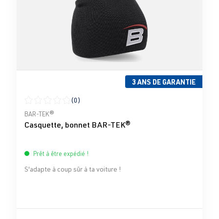
3 ANS DE GARANTIE
(0)
Note moyenne de 0 sur 5 étoiles
BAR-TEK®
Casquette, bonnet BAR-TEK®
Prêt à être expédié !
S'adapte à coup sûr à ta voiture !