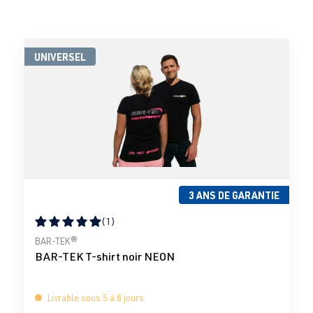
UNIVERSEL
3 ANS DE GARANTIE
(1)
Note moyenne de 5 sur 5 étoiles
BAR-TEK®
BAR-TEK T-shirt noir NEON
Livrable sous 5 à 8 jours