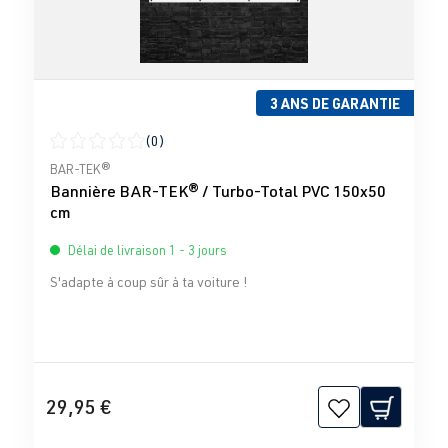
3 ANS DE GARANTIE
(0)
Note moyenne de 0 sur 5 étoiles
BAR-TEK®
Bannière BAR-TEK® / Turbo-Total PVC 150x50
cm
Délai de livraison 1 - 3 jours
S'adapte à coup sûr à ta voiture !
29,95 €