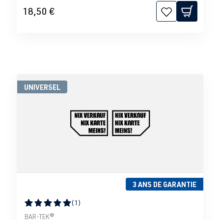
18,50 €
UNIVERSEL
3 ANS DE GARANTIE
(1)
Note moyenne de 5 sur 5 étoiles
BAR-TEK®