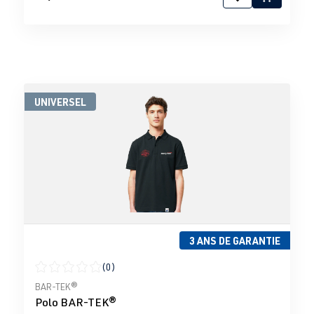
UNIVERSEL
3 ANS DE GARANTIE
(0)
Note moyenne de 0 sur 5 étoiles
BAR-TEK®
Polo BAR-TEK®