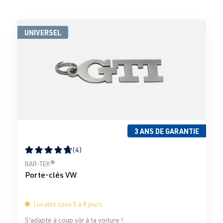
UNIVERSEL
3 ANS DE GARANTIE
(4)
Note moyenne de 4.75 sur 5 étoiles
BAR-TEK®
Porte-clés VW
Livrable sous 5 à 8 jours
S'adapte à coup sûr à ta voiture !