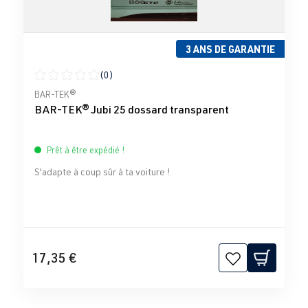
3 ANS DE GARANTIE
(0)
Note moyenne de 0 sur 5 étoiles
BAR-TEK®
BAR-TEK® Jubi 25 dossard transparent
Prêt à être expédié !
S'adapte à coup sûr à ta voiture !
17,35 €