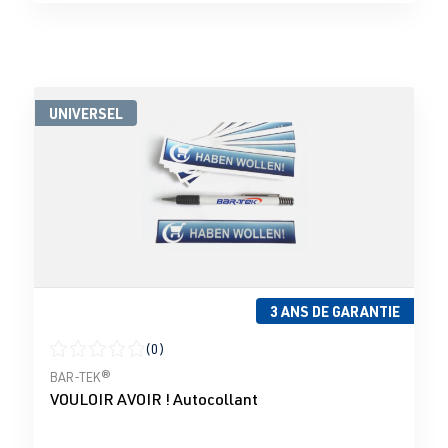
UNIVERSEL
3 ANS DE GARANTIE
(0)
Note moyenne de 0 sur 5 étoiles
BAR-TEK®
VOULOIR AVOIR ! Autocollant