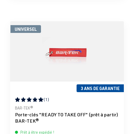
UNIVERSEL
3 ANS DE GARANTIE
(1)
Note moyenne de 5 sur 5 étoiles
BAR-TEK®
Porte-clés "READY TO TAKE OFF" (prêt à partir)
BAR-TEK®
Prêt à être expédié !