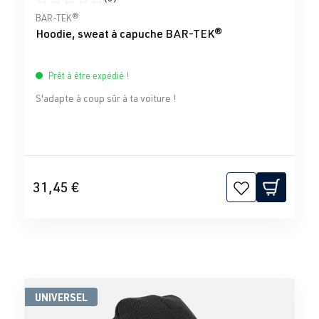
Note moyenne de 0 sur 5 étoiles
BAR-TEK®
Hoodie, sweat à capuche BAR-TEK®
Prêt à être expédié !
S'adapte à coup sûr à ta voiture !
31,45 €
UNIVERSEL