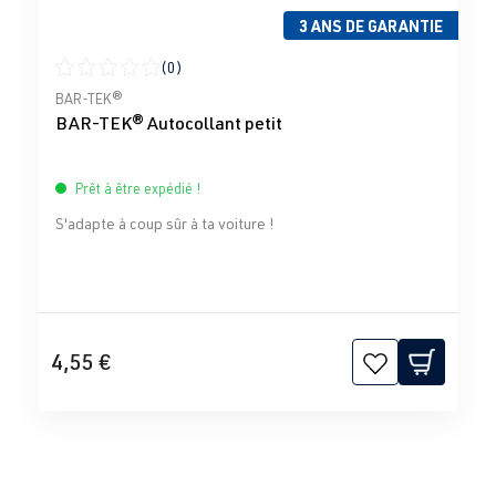
3 ANS DE GARANTIE
(0)
Note moyenne de 0 sur 5 étoiles
BAR-TEK®
BAR-TEK® Autocollant petit
Prêt à être expédié !
S'adapte à coup sûr à ta voiture !
4,55 €