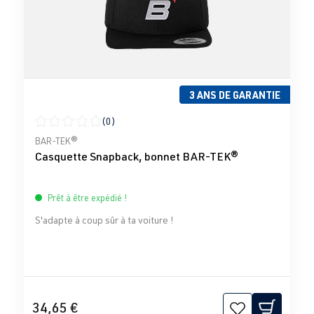
3 ANS DE GARANTIE
(0)
Note moyenne de 0 sur 5 étoiles
BAR-TEK®
Casquette Snapback, bonnet BAR-TEK®
Prêt à être expédié !
S'adapte à coup sûr à ta voiture !
34,65 €