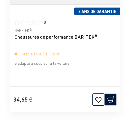
3 ANS DE GARANTIE
(0)
Note moyenne de 0 sur 5 étoiles
BAR-TEK®
Chaussures de performance BAR-TEK®
Livrable sous 5 à 8 jours
S'adapte à coup sûr à ta voiture !
34,65 €