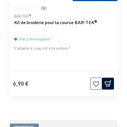
(0)
Note moyenne de 0 sur 5 étoiles
BAR-TEK®
Kit de broderie pour la course BAR-TEK®
Prêt à être expédié !
S'adapte à coup sûr à ta voiture !
6,90 €