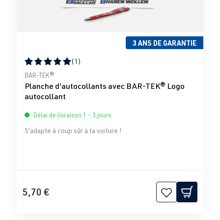
3 ANS DE GARANTIE
(1)
Note moyenne de 5 sur 5 étoiles
BAR-TEK®
Planche d'autocollants avec BAR-TEK® Logo
autocollant
Délai de livraison 1 - 3 jours
S'adapte à coup sûr à ta voiture !
5,70 €