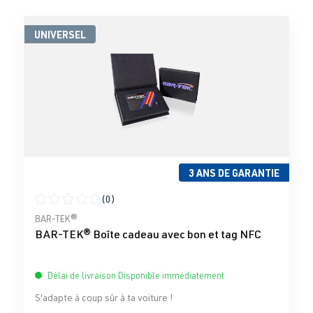
UNIVERSEL
3 ANS DE GARANTIE
(0)
Note moyenne de 0 sur 5 étoiles
BAR-TEK®
BAR-TEK® Boîte cadeau avec bon et tag NFC
Délai de livraison Disponible immédiatement
S'adapte à coup sûr à ta voiture !