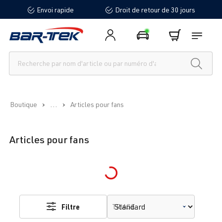
Envoi rapide
Droit de retour de 30 jours
tenu principal
...
Boutique
Articles pour fans
Articles pour fans
Loading...
Filtre
TRIAGE