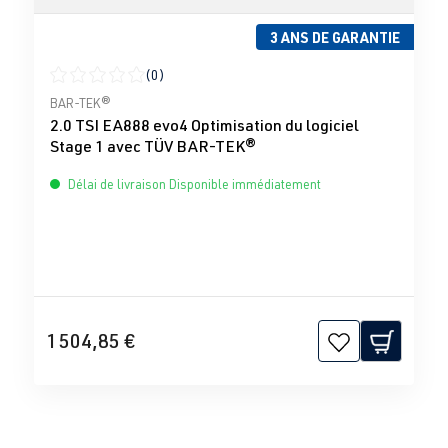
3 ANS DE GARANTIE
(0)
Note moyenne de 0 sur 5 étoiles
BAR-TEK®
2.0 TSI EA888 evo4 Optimisation du logiciel
Stage 1 avec TÜV BAR-TEK®
Délai de livraison Disponible immédiatement
1 504,85 €