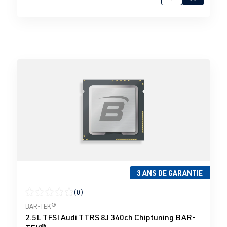
3 ANS DE GARANTIE
(0)
Note moyenne de 0 sur 5 étoiles
BAR-TEK®
2.5L TFSI Audi TTRS 8J 340ch Chiptuning BAR-