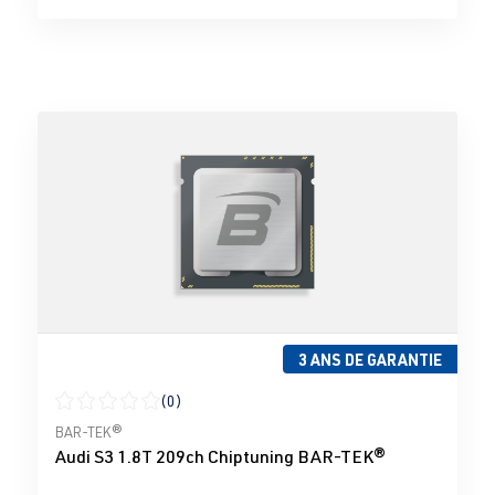
3 ANS DE GARANTIE
(0)
Note moyenne de 0 sur 5 étoiles
BAR-TEK®
Audi S3 1.8T 209ch Chiptuning BAR-TEK®