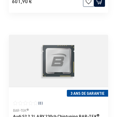
601,90 €
3 ANS DE GARANTIE
(0)
Note moyenne de 0 sur 5 étoiles
BAR-TEK®
Audi S2 2.2L ABY 230ch Chiptuning BAR-TEK®