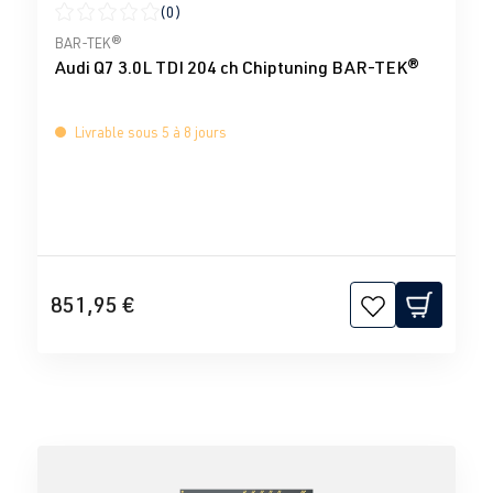
(0)
Note moyenne de 0 sur 5 étoiles
BAR-TEK®
Audi Q7 3.0L TDI 204 ch Chiptuning BAR-TEK®
Livrable sous 5 à 8 jours
851,95 €