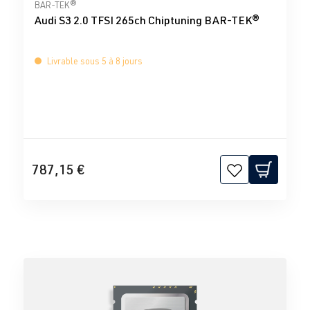
Note moyenne de 0 sur 5 étoiles
BAR-TEK®
Audi S3 2.0 TFSI 265ch Chiptuning BAR-TEK®
Livrable sous 5 à 8 jours
787,15 €