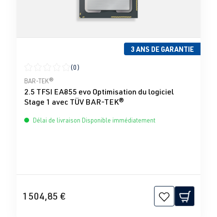
3 ANS DE GARANTIE
(0)
Note moyenne de 0 sur 5 étoiles
BAR-TEK®
2.5 TFSI EA855 evo Optimisation du logiciel
Stage 1 avec TÜV BAR-TEK®
Délai de livraison Disponible immédiatement
1 504,85 €