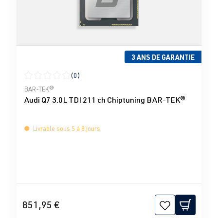
3 ANS DE GARANTIE
(0)
Note moyenne de 0 sur 5 étoiles
BAR-TEK®
Audi Q7 3.0L TDI 211 ch Chiptuning BAR-TEK®
Livrable sous 5 à 8 jours
851,95 €