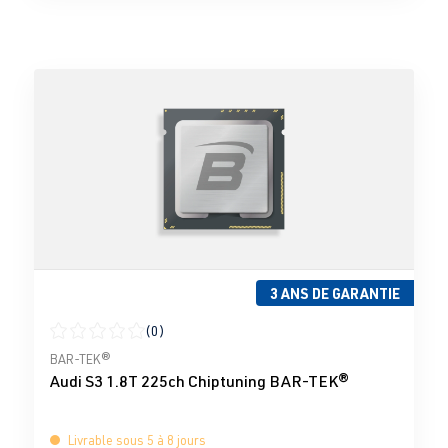
3 ANS DE GARANTIE
(0)
Note moyenne de 0 sur 5 étoiles
BAR-TEK®
Audi S3 1.8T 225ch Chiptuning BAR-TEK®
Livrable sous 5 à 8 jours