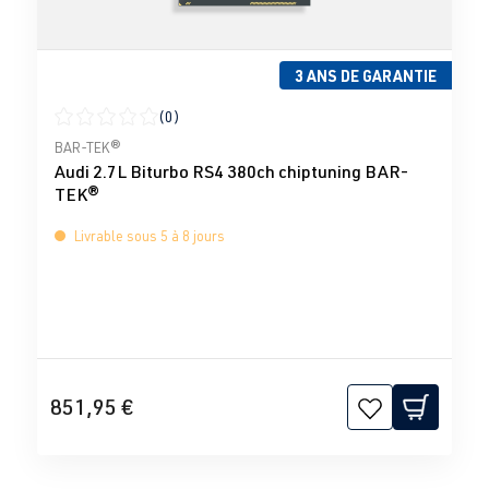
3 ANS DE GARANTIE
(0)
Note moyenne de 0 sur 5 étoiles
BAR-TEK®
Audi 2.7L Biturbo RS4 380ch chiptuning BAR-
TEK®
Livrable sous 5 à 8 jours
851,95 €