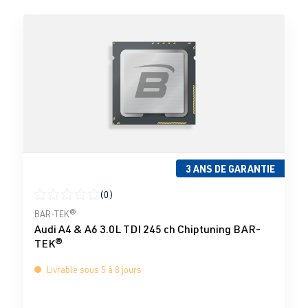
3 ANS DE GARANTIE
(0)
Note moyenne de 0 sur 5 étoiles
BAR-TEK®
Audi A4 & A6 3.0L TDI 245 ch Chiptuning BAR-
TEK®
Livrable sous 5 à 8 jours