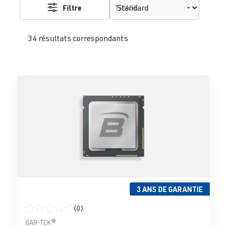
Filtre
TRIAGE
34 résultats correspondants
3 ANS DE GARANTIE
(0)
Note moyenne de 0 sur 5 étoiles
BAR-TEK®