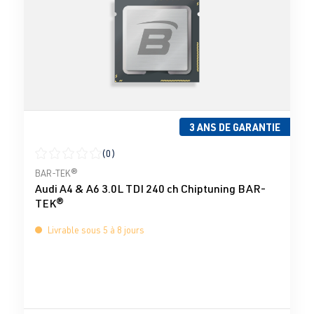
3 ANS DE GARANTIE
(0)
Note moyenne de 0 sur 5 étoiles
BAR-TEK®
Audi A4 & A6 3.0L TDI 240 ch Chiptuning BAR-
TEK®
Livrable sous 5 à 8 jours