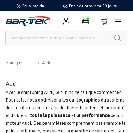
Envoi rapide
Droit de retour de 30 jours
tenu principal
...
Boutique
Audi
Audi
Avec le chiptuning Audi, le tuning ne fait que commencer.
cartographies
Pour cela, nous optimisons les
du système
de contrôle du moteur afin de libérer le potentiel inexploité
toute la puissance
la performance
et d'obtenir
et
de ton
moteur Audi. Ces paramètres comprennent par exemple le
point d'allumage, pression et la quantité de carburant. Sur