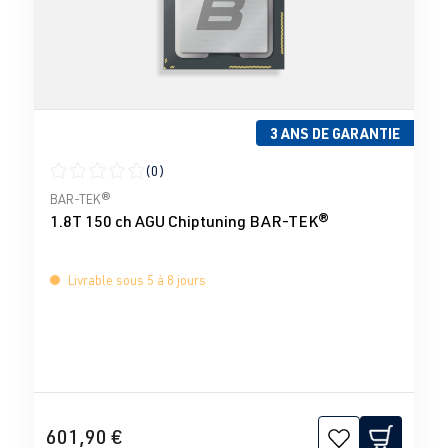
3 ANS DE GARANTIE
(0)
Note moyenne de 0 sur 5 étoiles
BAR-TEK®
1.8T 150 ch AGU Chiptuning BAR-TEK®
Livrable sous 5 à 8 jours
601,90 €