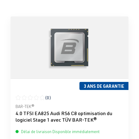
3 ANS DE GARANTIE
(0)
Note moyenne de 0 sur 5 étoiles
BAR-TEK®
4.0 TFSI EA825 Audi RS6 C8 optimisation du
logiciel Stage 1 avec TÜV BAR-TEK®
Délai de livraison Disponible immédiatement