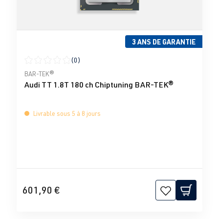
3 ANS DE GARANTIE
(0)
Note moyenne de 0 sur 5 étoiles
BAR-TEK®
Audi TT 1.8T 180 ch Chiptuning BAR-TEK®
Livrable sous 5 à 8 jours
601,90 €