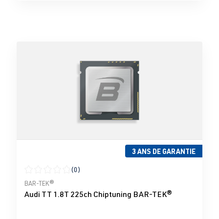
3 ANS DE GARANTIE
(0)
Note moyenne de 0 sur 5 étoiles
BAR-TEK®
Audi TT 1.8T 225ch Chiptuning BAR-TEK®