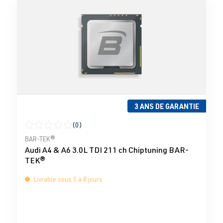
3 ANS DE GARANTIE
(0)
Note moyenne de 0 sur 5 étoiles
BAR-TEK®
Audi A4 & A6 3.0L TDI 211 ch Chiptuning BAR-
TEK®
Livrable sous 5 à 8 jours