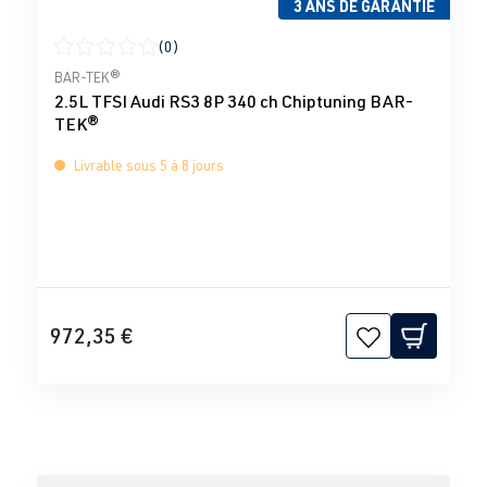
3 ANS DE GARANTIE
(0)
Note moyenne de 0 sur 5 étoiles
BAR-TEK®
2.5L TFSI Audi RS3 8P 340 ch Chiptuning BAR-
TEK®
Livrable sous 5 à 8 jours
972,35 €