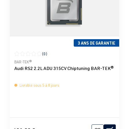
3 ANS DE GARANTIE
(0)
Note moyenne de 0 sur 5 étoiles
BAR-TEK®
Audi RS2 2.2L ADU 315CV Chiptuning BAR-TEK®
Livrable sous 5 à 8 jours