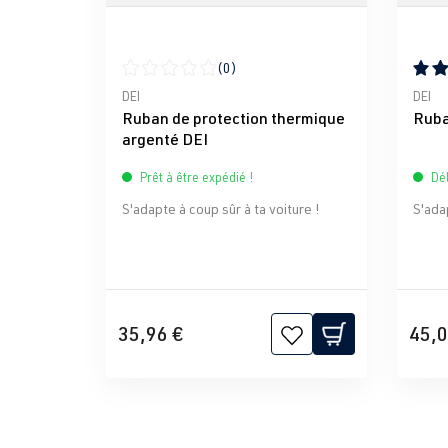
(0)
Note moyenne de 0 sur 5 étoiles
Note 
DEI
DEI
Ruban de protection thermique
Ruba
argenté DEI
Prêt à être expédié !
Dél
S'adapte à coup sûr à ta voiture !
S'adap
35,96 €
45,0