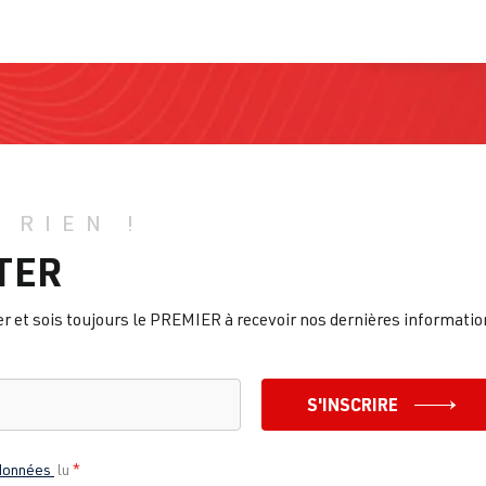
 RIEN !
TER
et sois toujours le PREMIER à recevoir nos dernières informatio
S'INSCRIRE
 données
lu
*