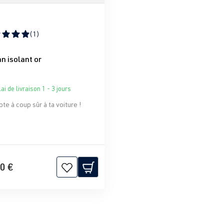
(1)
moyenne de 5 sur 5 étoiles
n isolant or
ai de livraison 1 - 3 jours
te à coup sûr à ta voiture !
0 €