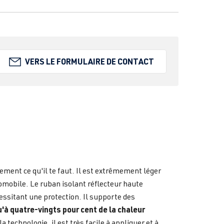
VERS LE FORMULAIRE DE CONTACT
ement ce qu'il te faut. Il est extrêmement léger
tomobile. Le ruban isolant réflecteur haute
essitant une protection. Il supporte des
u'à quatre-vingts pour cent de la chaleur
 technologie, il est très facile à appliquer et à