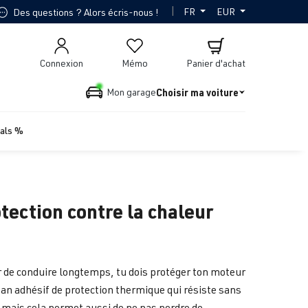
|
FR
EUR
Des questions ? Alors écris-nous !
Connexion
Mémo
Panier d'achat
Choisir ma voiture
Mon garage
ials %
tection contre la chaleur
sir de conduire longtemps, tu dois protéger ton moteur
ban adhésif de protection thermique qui résiste sans
 mais cela permet aussi de ne pas perdre de