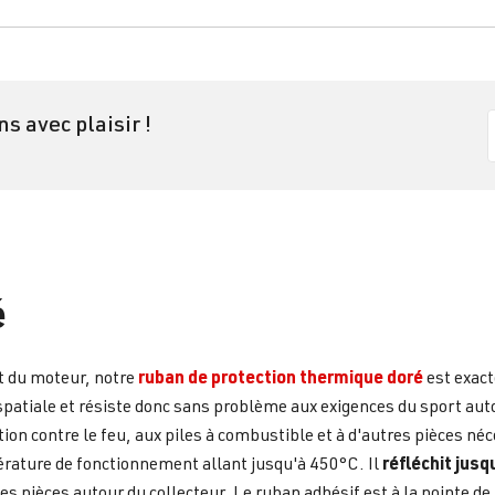
ns avec plaisir !
é
ruban de protection thermique doré
t du moteur, notre
est exact
rospatiale et résiste donc sans problème aux exigences du sport au
on contre le feu, aux piles à combustible et à d'autres pièces néc
réfléchit jusq
rature de fonctionnement allant jusqu'à 450°C. Il
s pièces autour du collecteur. Le ruban adhésif est à la pointe de la