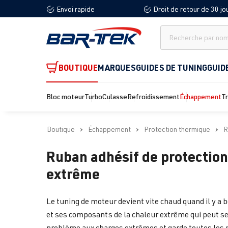
Envoi rapide
Droit de retour de 30 jo
recherche
Passer à la navigation principale
BOUTIQUE
MARQUES
GUIDES DE TUNING
GUID
Bloc moteur
Turbo
Culasse
Refroidissement
Échappement
T
Boutique
Échappement
Protection thermique
R
Ruban adhésif de protection 
extrême
Le tuning de moteur devient vite chaud quand il y a b
et ses composants de la chaleur extrême qui peut se
problème aux charges extrêmes et garde toutes les 