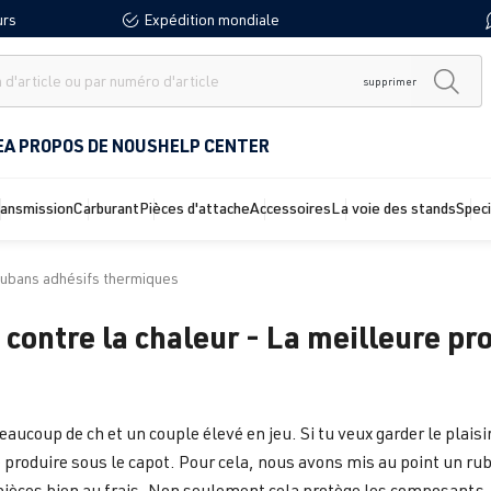
urs
Expédition mondiale
supprimer
E
A PROPOS DE NOUS
HELP CENTER
ransmission
Carburant
Pièces d'attache
Accessoires
La voie des stands
Spec
ubans adhésifs thermiques
contre la chaleur - La meilleure pro
eaucoup de ch et un couple élevé en jeu. Si tu veux garder le plai
 produire sous le capot. Pour cela, nous avons mis au point un ru
pièces bien au frais. Non seulement cela protège les composants,