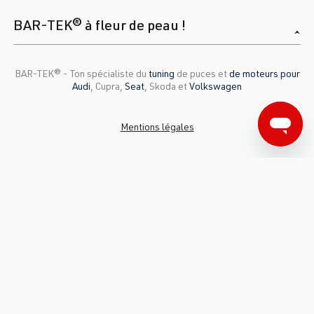
BAR-TEK® à fleur de peau !
BAR-TEK®️ - Ton spécialiste du
tuning
de puces et
de moteurs pour
Audi
, Cupra,
Seat
, Skoda et
Volkswagen
Mentions légales
CGV
Protection des données
Cookies
Tous les prix incluent la TVA et
les frais de livraison