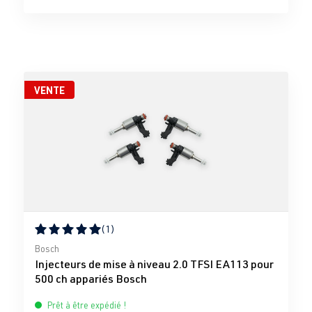
VENTE
(1)
Note moyenne de 5 sur 5 étoiles
Bosch
Injecteurs de mise à niveau 2.0 TFSI EA113 pour
500 ch appariés Bosch
Prêt à être expédié !