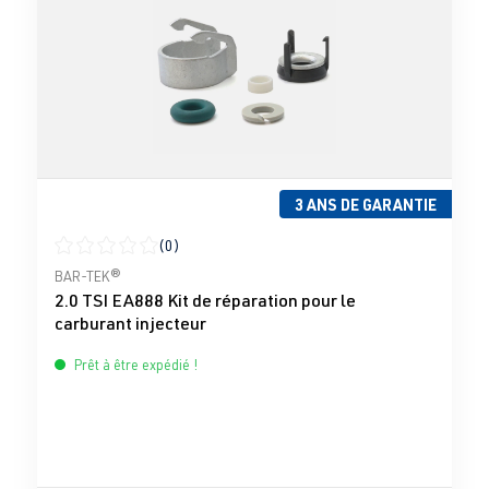
3 ANS DE GARANTIE
(0)
Note moyenne de 0 sur 5 étoiles
BAR-TEK®
2.0 TSI EA888 Kit de réparation pour le
carburant injecteur
Prêt à être expédié !