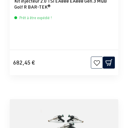
Kit injecteur 2.0 TSI EA888 EA888 Gen.3 MQB
Golf R BAR-TEK®
Prêt à être expédié !
682,45 €