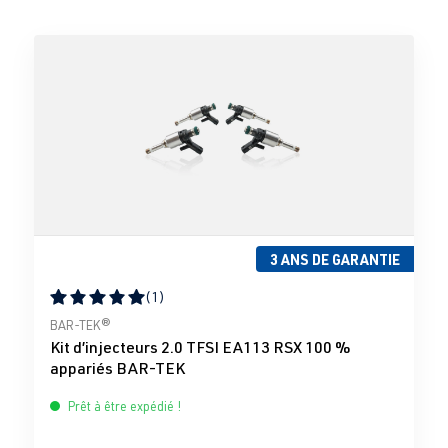
3 ANS DE GARANTIE
(1)
Note moyenne de 5 sur 5 étoiles
BAR-TEK®
Kit d’injecteurs 2.0 TFSI EA113 RSX 100 %
appariés BAR-TEK
Prêt à être expédié !