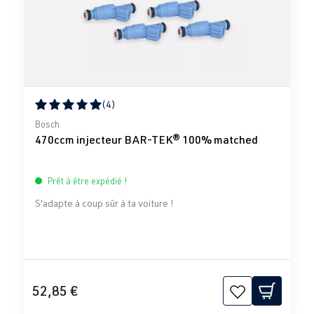
(4)
Note moyenne de 5 sur 5 étoiles
Bosch
470ccm injecteur BAR-TEK® 100% matched
Prêt à être expédié !
S'adapte à coup sûr à ta voiture !
52,85 €