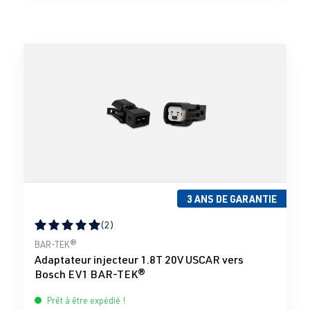
3 ANS DE GARANTIE
(2)
Note moyenne de 5 sur 5 étoiles
BAR-TEK®
Adaptateur injecteur 1.8T 20V USCAR vers
Bosch EV1 BAR-TEK®
Prêt à être expédié !