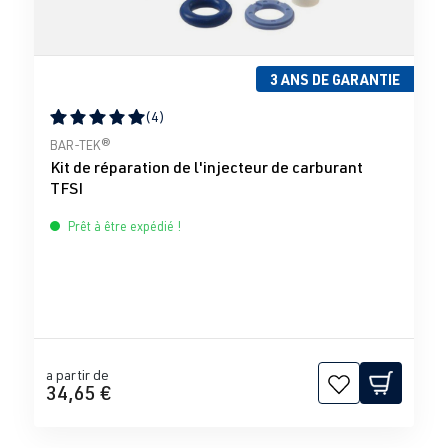
3 ANS DE GARANTIE
(4)
Note moyenne de 5 sur 5 étoiles
BAR-TEK®
Kit de réparation de l'injecteur de carburant
TFSI
Prêt à être expédié !
a partir de
34,65 €