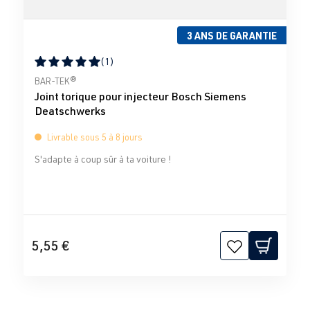
3 ANS DE GARANTIE
(1)
Note moyenne de 5 sur 5 étoiles
BAR-TEK®
Joint torique pour injecteur Bosch Siemens
Deatschwerks
Livrable sous 5 à 8 jours
S'adapte à coup sûr à ta voiture !
5,55 €