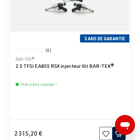
3 ANS DE GARANTIE
(0)
Note moyenne de 0 sur 5 étoiles
BAR-TEK®
2.5 TFSI EA855 RSX injecteur Kit BAR-TEK®
Prêt à être expédié !
2 315,20 €