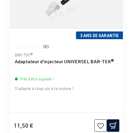
3 ANS DE GARANTIE
(0)
Note moyenne de 0 sur 5 étoiles
BAR-TEK®
Adaptateur d'injecteur UNIVERSEL BAR-TEK®
Prêt à être expédié !
S'adapte à coup sûr à ta voiture !
11,50 €