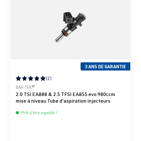
3 ANS DE GARANTIE
(2)
Note moyenne de 5 sur 5 étoiles
BAR-TEK®
2.0 TSI EA888 & 2.5 TFSI EA855 evo 980ccm
mise à niveau Tube d'aspiration injecteurs
Prêt à être expédié !