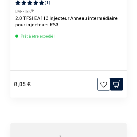
(1)
Note moyenne de 5 sur 5 étoiles
BAR-TEK®
2.0 TFSI EA113 injecteur Anneau intermédiaire
pour injecteurs RS3
Prêt à être expédié !
8,05 €