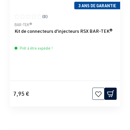
3 ANS DE GARANTIE
(0)
Note moyenne de 0 sur 5 étoiles
BAR-TEK®
Kit de connecteurs d'injecteurs RSX BAR-TEK®
Prêt à être expédié !
7,95 €