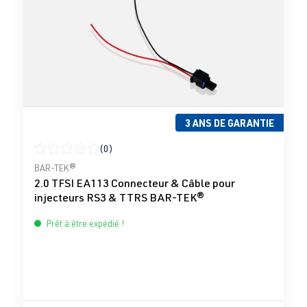
3 ANS DE GARANTIE
(0)
Note moyenne de 0 sur 5 étoiles
BAR-TEK®
2.0 TFSI EA113 Connecteur & Câble pour
injecteurs RS3 & TTRS BAR-TEK®
Prêt à être expédié !