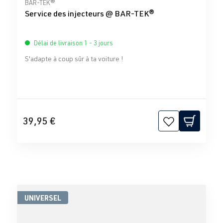
Note moyenne de 5 sur 5 étoiles
BAR-TEK®
Service des injecteurs @ BAR-TEK®
Délai de livraison 1 - 3 jours
S'adapte à coup sûr à ta voiture !
39,95 €
UNIVERSEL