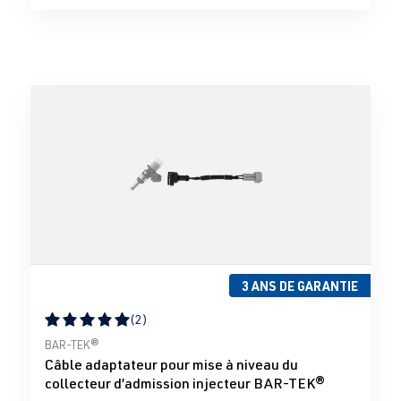
3 ANS DE GARANTIE
(2)
Note moyenne de 5 sur 5 étoiles
BAR-TEK®
Câble adaptateur pour mise à niveau du
collecteur d’admission injecteur BAR-TEK®