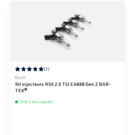
(2)
Note moyenne de 5 sur 5 étoiles
Bosch
Kit injecteurs RSX 2.0 TSI EA888 Gen.2 BAR-
TEK®
Prêt à être expédié !