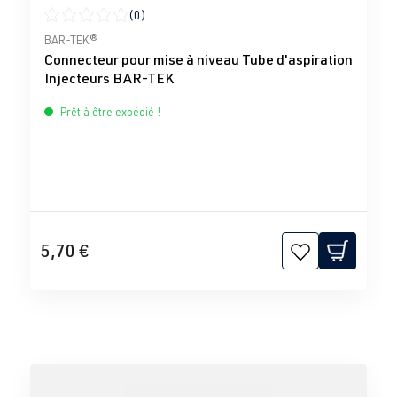
(0)
Note moyenne de 0 sur 5 étoiles
BAR-TEK®
Connecteur pour mise à niveau Tube d'aspiration
Injecteurs BAR-TEK
Prêt à être expédié !
5,70 €