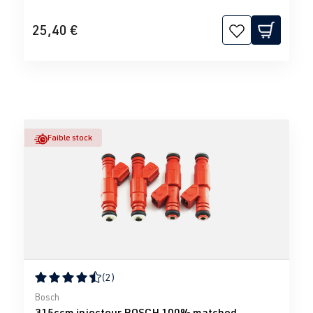
25,40 €
Faible stock
(2)
Note moyenne de 4.5 sur 5 étoiles
Bosch
315ccm injecteur BOSCH 100% matched