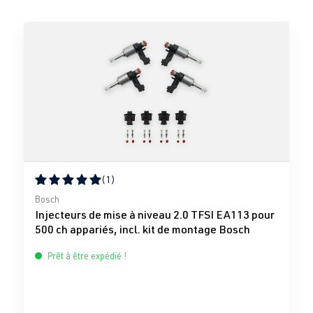
(1)
Note moyenne de 5 sur 5 étoiles
Bosch
Injecteurs de mise à niveau 2.0 TFSI EA113 pour
500 ch appariés, incl. kit de montage Bosch
Prêt à être expédié !