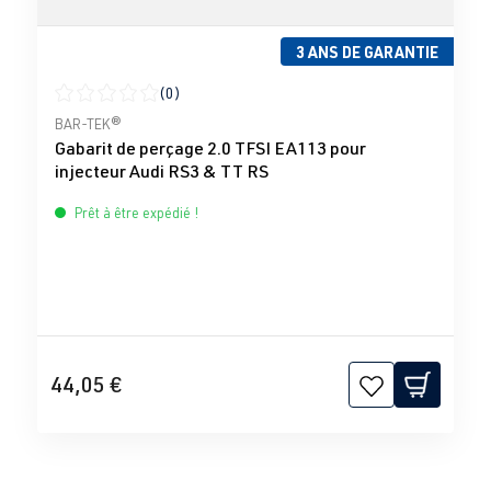
3 ANS DE GARANTIE
(0)
Note moyenne de 0 sur 5 étoiles
BAR-TEK®
Gabarit de perçage 2.0 TFSI EA113 pour
injecteur Audi RS3 & TT RS
Prêt à être expédié !
44,05 €