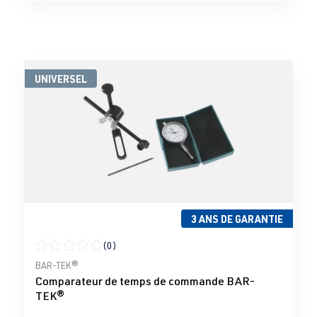
UNIVERSEL
3 ANS DE GARANTIE
(0)
Note moyenne de 0 sur 5 étoiles
BAR-TEK®
Comparateur de temps de commande BAR-
TEK®