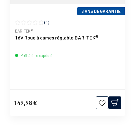
3 ANS DE GARANTIE
(0)
Note moyenne de 0 sur 5 étoiles
BAR-TEK®
16V Roue à cames réglable BAR-TEK®
Prêt à être expédié !
149,98 €