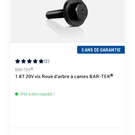
3 ANS DE GARANTIE
(2)
Note moyenne de 5 sur 5 étoiles
BAR-TEK®
1.8T 20V vis Roue d'arbre à cames BAR-TEK®
Prêt à être expédié !