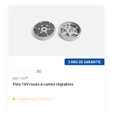
3 ANS DE GARANTIE
(0)
Note moyenne de 0 sur 5 étoiles
BAR-TEK®
Polo 16V roues à cames réglables
Livrable sous 5 à 8 jours