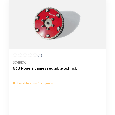
(0)
Note moyenne de 0 sur 5 étoiles
SCHRICK
G60 Roue à cames réglable Schrick
Livrable sous 5 à 8 jours