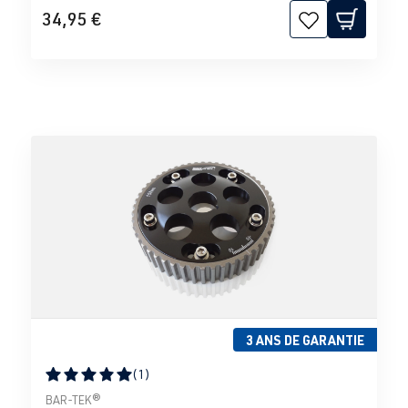
34,95 €
3 ANS DE GARANTIE
(1)
Note moyenne de 5 sur 5 étoiles
BAR-TEK®