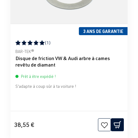
3 ANS DE GARANTIE
(1)
Note moyenne de 5 sur 5 étoiles
BAR-TEK®
Disque de friction VW & Audi arbre à cames
revêtu de diamant
Prêt à être expédié !
S'adapte à coup sûr à ta voiture !
38,55 €