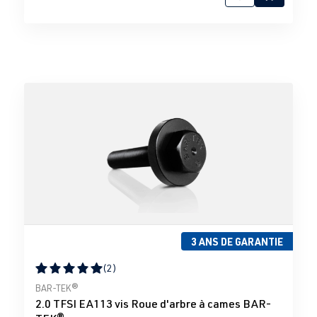
3 ANS DE GARANTIE
(2)
Note moyenne de 5 sur 5 étoiles
BAR-TEK®
2.0 TFSI EA113 vis Roue d'arbre à cames BAR-