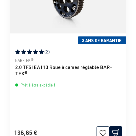
3 ANS DE GARANTIE
(2)
Note moyenne de 5 sur 5 étoiles
BAR-TEK®
2.0 TFSI EA113 Roue à cames réglable BAR-
TEK®
Prêt à être expédié !
138,85 €