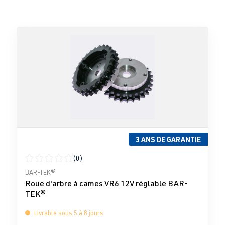
3 ANS DE GARANTIE
(0)
Note moyenne de 0 sur 5 étoiles
BAR-TEK®
Roue d'arbre à cames VR6 12V réglable BAR-
TEK®
Livrable sous 5 à 8 jours