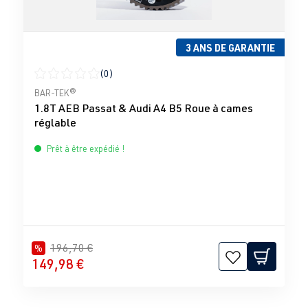
3 ANS DE GARANTIE
(0)
Note moyenne de 0 sur 5 étoiles
BAR-TEK®
1.8T AEB Passat & Audi A4 B5 Roue à cames
réglable
Prêt à être expédié !
196,70 €
%
149,98 €