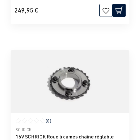
249,95 €
(0)
Note moyenne de 0 sur 5 étoiles
SCHRICK
16V SCHRICK Roue à cames chaîne réglable