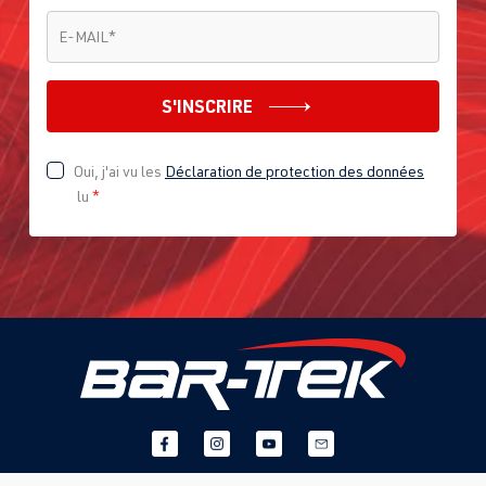
E-MAIL
*
E-MAIL
*
S'INSCRIRE
Oui, j'ai vu les
Déclaration de protection des données
lu
*