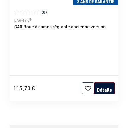
3 ANS DE GARANTIE
(0)
Note moyenne de 0 sur 5 étoiles
BAR-TEK®
G40 Roue à cames réglable ancienne version
115,70 €
Détails