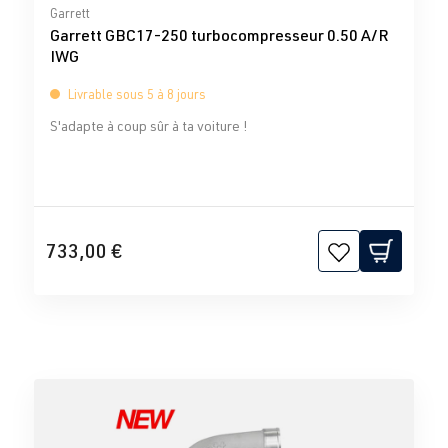
Note moyenne de 0 sur 5 étoiles
Garrett
Garrett GBC17-250 turbocompresseur 0.50 A/R
IWG
Livrable sous 5 à 8 jours
S'adapte à coup sûr à ta voiture !
733,00 €