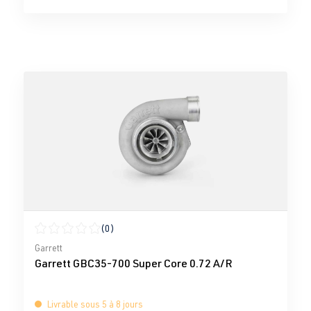
(0)
Note moyenne de 0 sur 5 étoiles
Garrett
Garrett GBC35-700 Super Core 0.72 A/R
Livrable sous 5 à 8 jours