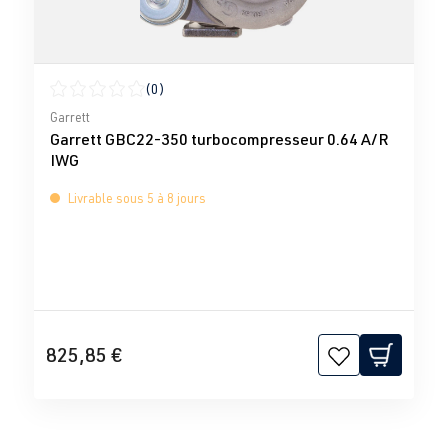
(0)
Note moyenne de 0 sur 5 étoiles
Garrett
Garrett GBC22-350 turbocompresseur 0.64 A/R
IWG
Livrable sous 5 à 8 jours
825,85 €