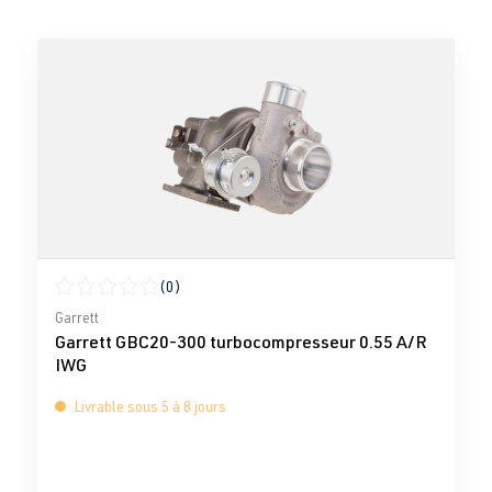
(0)
Note moyenne de 0 sur 5 étoiles
Garrett
Garrett GBC20-300 turbocompresseur 0.55 A/R
IWG
Livrable sous 5 à 8 jours