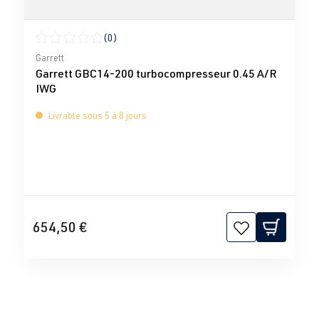
(0)
Note moyenne de 0 sur 5 étoiles
Garrett
Garrett GBC14-200 turbocompresseur 0.45 A/R
IWG
Livrable sous 5 à 8 jours
654,50 €