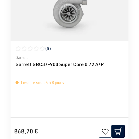
(0)
Note moyenne de 0 sur 5 étoiles
Garrett
Garrett GBC37-900 Super Core 0.72 A/R
Livrable sous 5 à 8 jours
868,70 €