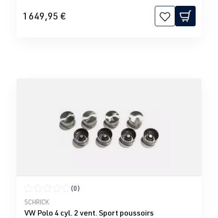
1 649,95 €
(0)
Note moyenne de 0 sur 5 étoiles
SCHRICK
VW Polo 4 cyl. 2 vent. Sport poussoirs