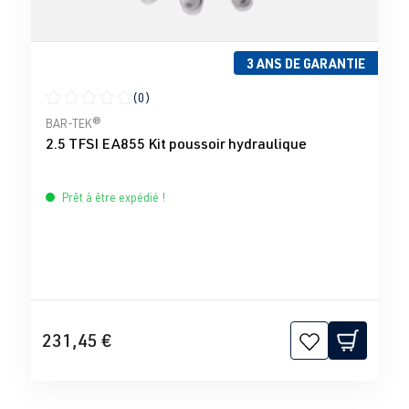
3 ANS DE GARANTIE
(0)
Note moyenne de 0 sur 5 étoiles
BAR-TEK®
2.5 TFSI EA855 Kit poussoir hydraulique
Prêt à être expédié !
231,45 €