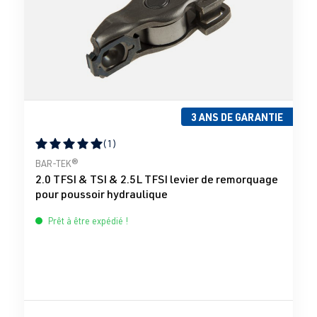
3 ANS DE GARANTIE
(1)
Note moyenne de 5 sur 5 étoiles
BAR-TEK®
2.0 TFSI & TSI & 2.5L TFSI levier de remorquage
pour poussoir hydraulique
Prêt à être expédié !