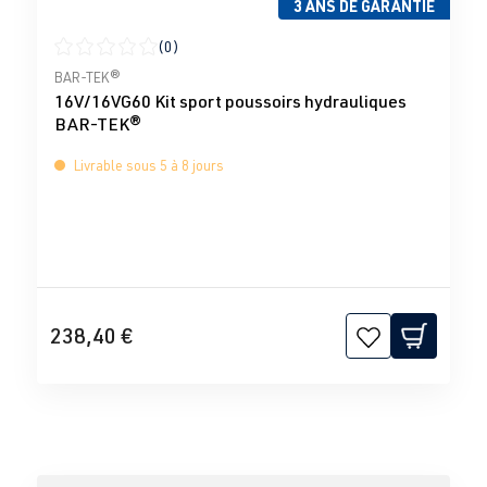
3 ANS DE GARANTIE
(0)
Note moyenne de 0 sur 5 étoiles
BAR-TEK®
16V/16VG60 Kit sport poussoirs hydrauliques
BAR-TEK®
Livrable sous 5 à 8 jours
238,40 €