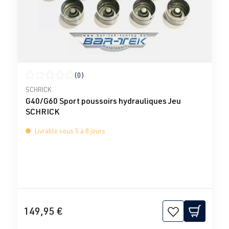
(0)
Note moyenne de 0 sur 5 étoiles
SCHRICK
G40/G60 Sport poussoirs hydrauliques Jeu
SCHRICK
Livrable sous 5 à 8 jours
149,95 €