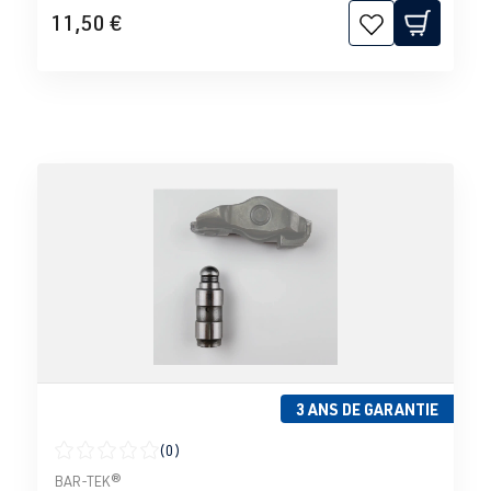
11,50 €
3 ANS DE GARANTIE
(0)
Note moyenne de 0 sur 5 étoiles
BAR-TEK®