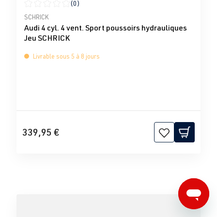
(0)
Note moyenne de 0 sur 5 étoiles
SCHRICK
Audi 4 cyl. 4 vent. Sport poussoirs hydrauliques
Jeu SCHRICK
Livrable sous 5 à 8 jours
339,95 €