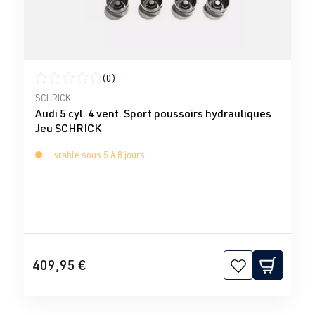
(0)
Note moyenne de 0 sur 5 étoiles
SCHRICK
Audi 5 cyl. 4 vent. Sport poussoirs hydrauliques
Jeu SCHRICK
Livrable sous 5 à 8 jours
409,95 €