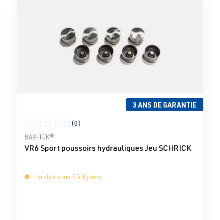
3 ANS DE GARANTIE
(0)
Note moyenne de 0 sur 5 étoiles
BAR-TEK®
VR6 Sport poussoirs hydrauliques Jeu SCHRICK
Livrable sous 5 à 8 jours