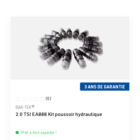
3 ANS DE GARANTIE
(0)
Note moyenne de 0 sur 5 étoiles
BAR-TEK®
2.0 TSI EA888 Kit poussoir hydraulique
Prêt à être expédié !