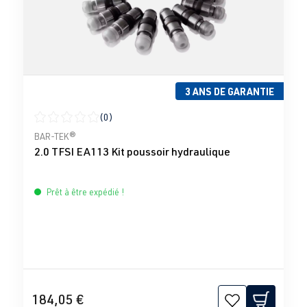
3 ANS DE GARANTIE
(0)
Note moyenne de 0 sur 5 étoiles
BAR-TEK®
2.0 TFSI EA113 Kit poussoir hydraulique
Prêt à être expédié !
184,05 €