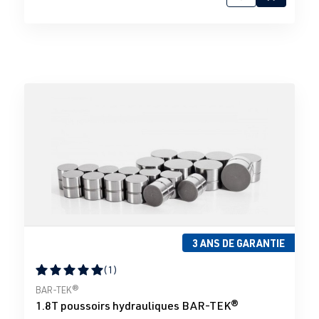
3 ANS DE GARANTIE
(1)
Note moyenne de 5 sur 5 étoiles
BAR-TEK®
1.8T poussoirs hydrauliques BAR-TEK®