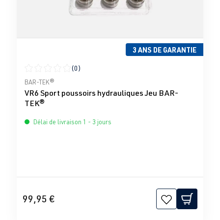
3 ANS DE GARANTIE
(0)
Note moyenne de 0 sur 5 étoiles
BAR-TEK®
VR6 Sport poussoirs hydrauliques Jeu BAR-
TEK®
Délai de livraison 1 - 3 jours
99,95 €