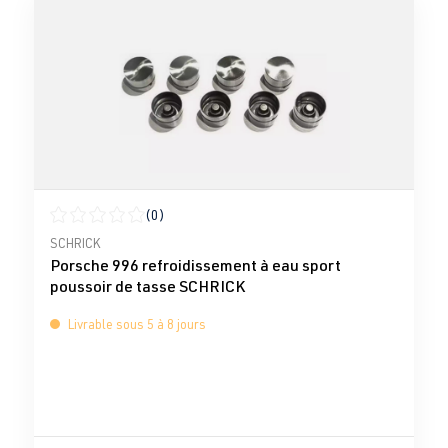
(0)
Note moyenne de 0 sur 5 étoiles
SCHRICK
Porsche 996 refroidissement à eau sport
poussoir de tasse SCHRICK
Livrable sous 5 à 8 jours