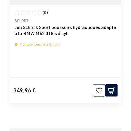
(0)
Note moyenne de 0 sur 5 étoiles
SCHRICK
Jeu Schrick Sport poussoirs hydrauliques adapté
à la BMW M42 318is 4 cyl.
Livrable sous 5 à 8 jours
349,96 €