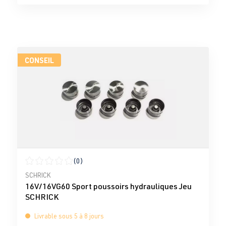
CONSEIL
(0)
Note moyenne de 0 sur 5 étoiles
SCHRICK
16V/16VG60 Sport poussoirs hydrauliques Jeu
SCHRICK
Livrable sous 5 à 8 jours