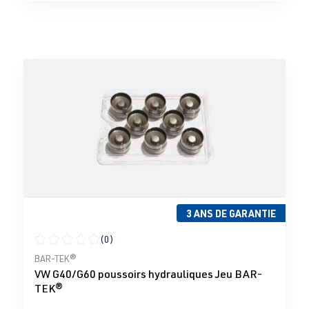
3 ANS DE GARANTIE
(0)
Note moyenne de 0 sur 5 étoiles
BAR-TEK®
VW G40/G60 poussoirs hydrauliques Jeu BAR-
TEK®