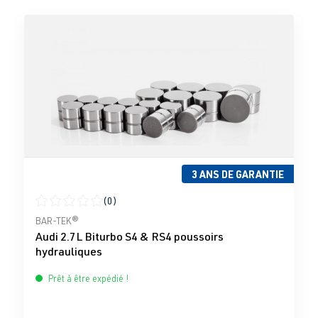
3 ANS DE GARANTIE
(0)
Note moyenne de 0 sur 5 étoiles
BAR-TEK®
Audi 2.7L Biturbo S4 & RS4 poussoirs
hydrauliques
Prêt à être expédié !