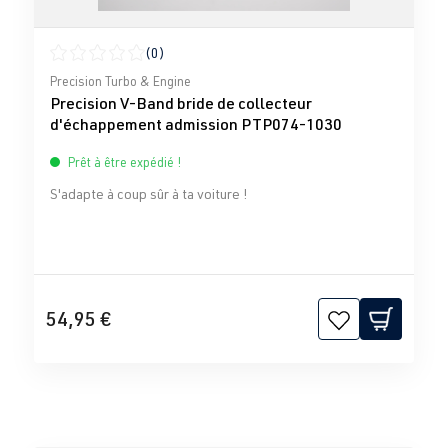
(0)
Note moyenne de 0 sur 5 étoiles
Precision Turbo & Engine
Precision V-Band bride de collecteur
d'échappement admission PTP074-1030
Prêt à être expédié !
S'adapte à coup sûr à ta voiture !
54,95 €