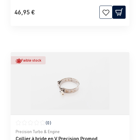
46,95 €
Faible stock
(0)
Note moyenne de 0 sur 5 étoiles
Precision Turbo & Engine
Collier à bride en V Precision Promod