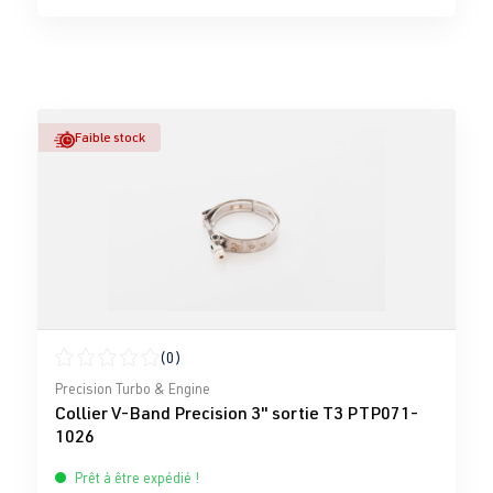
Faible stock
(0)
Note moyenne de 0 sur 5 étoiles
Precision Turbo & Engine
Collier V-Band Precision 3" sortie T3 PTP071-
1026
Prêt à être expédié !