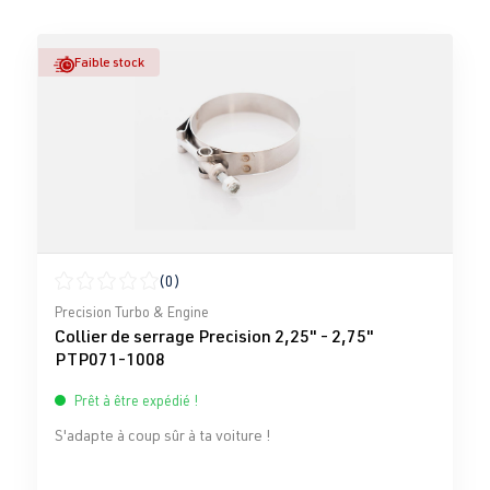
Faible stock
(0)
Note moyenne de 0 sur 5 étoiles
Precision Turbo & Engine
Collier de serrage Precision 2,25" - 2,75"
PTP071-1008
Prêt à être expédié !
S'adapte à coup sûr à ta voiture !