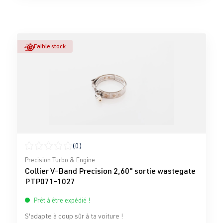
Faible stock
(0)
Note moyenne de 0 sur 5 étoiles
Precision Turbo & Engine
Collier V-Band Precision 2,60" sortie wastegate
PTP071-1027
Prêt à être expédié !
S'adapte à coup sûr à ta voiture !