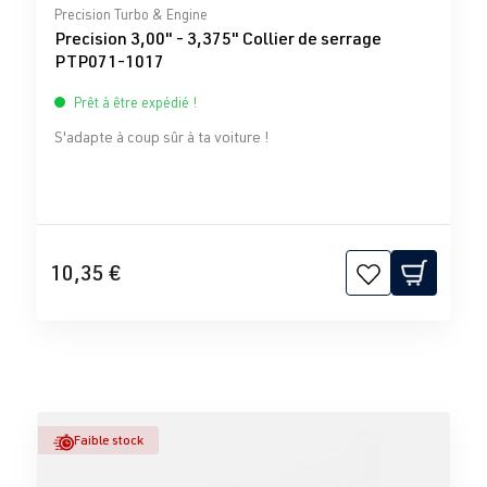
Note moyenne de 0 sur 5 étoiles
Precision Turbo & Engine
Precision 3,00" - 3,375" Collier de serrage
PTP071-1017
Prêt à être expédié !
S'adapte à coup sûr à ta voiture !
10,35 €
Faible stock