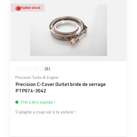
Faible stock
(0)
Note moyenne de 0 sur 5 étoiles
Precision Turbo & Engine
Precision C-Cover Outlet bride de serrage
PTP074-3042
Prêt à être expédié !
S'adapte à coup sûr à ta voiture !