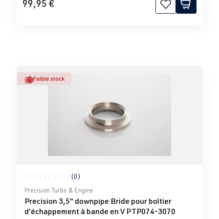
99,95 €
Faible stock
(0)
Note moyenne de 0 sur 5 étoiles
Precision Turbo & Engine
Precision 3,5" downpipe Bride pour boîtier
d'échappement à bande en V PTP074-3070