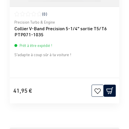
(0)
Note moyenne de 0 sur 5 étoiles
Precision Turbo & Engine
Collier V-Band Precision 5-1/4" sortie T5/T6
PTP071-1035
Prêt à être expédié !
S'adapte à coup sûr à ta voiture !
41,95 €