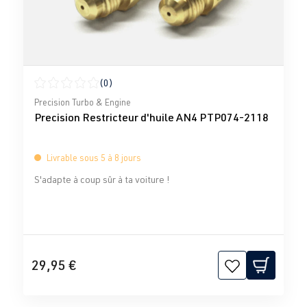
(0)
Note moyenne de 0 sur 5 étoiles
Precision Turbo & Engine
Precision Restricteur d'huile AN4 PTP074-2118
Livrable sous 5 à 8 jours
S'adapte à coup sûr à ta voiture !
29,95 €