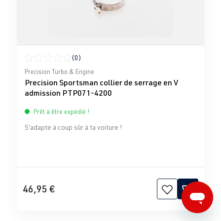
(0)
Note moyenne de 0 sur 5 étoiles
Precision Turbo & Engine
Precision Sportsman collier de serrage en V
admission PTP071-4200
Prêt à être expédié !
S'adapte à coup sûr à ta voiture !
46,95 €