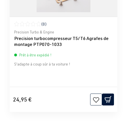
(0)
Note moyenne de 0 sur 5 étoiles
Precision Turbo & Engine
Precision turbocompresseur T5/T6 Agrafes de
montage PTP070-1033
Prêt à être expédié !
S'adapte à coup sûr à ta voiture !
24,95 €