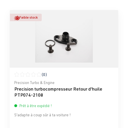
Faible stock
(0)
Note moyenne de 0 sur 5 étoiles
Precision Turbo & Engine
Precision turbocompresseur Retour d'huile
PTP074-2108
Prêt à être expédié !
S'adapte à coup sûr à ta voiture !