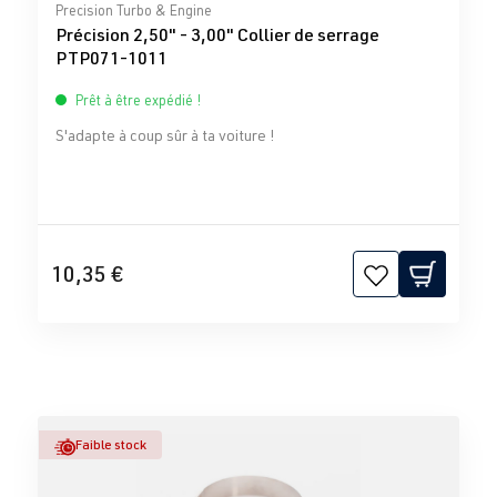
Note moyenne de 0 sur 5 étoiles
Precision Turbo & Engine
Précision 2,50" - 3,00" Collier de serrage
PTP071-1011
Prêt à être expédié !
S'adapte à coup sûr à ta voiture !
10,35 €
Faible stock