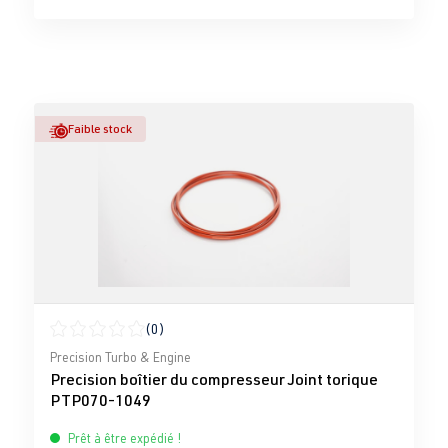
Faible stock
(0)
Note moyenne de 0 sur 5 étoiles
Precision Turbo & Engine
Precision boîtier du compresseur Joint torique
PTP070-1049
Prêt à être expédié !