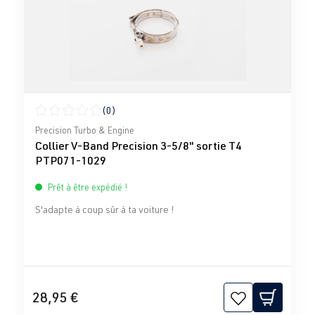
(0)
Note moyenne de 0 sur 5 étoiles
Precision Turbo & Engine
Collier V-Band Precision 3-5/8" sortie T4
PTP071-1029
Prêt à être expédié !
S'adapte à coup sûr à ta voiture !
28,95 €