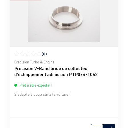
(0)
Note moyenne de 0 sur 5 étoiles
Precision Turbo & Engine
Precision V-Band bride de collecteur
d'échappement admission PTP074-1042
Prêt à être expédié !
S'adapte à coup sûr à ta voiture !