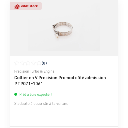
Faible stock
(0)
Note moyenne de 0 sur 5 étoiles
Precision Turbo & Engine
Collier en V Precision Promod côté admission
PTP071-1061
Prêt à être expédié !
S'adapte à coup sûr à ta voiture !