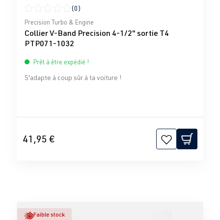
(0)
Note moyenne de 0 sur 5 étoiles
Precision Turbo & Engine
Collier V-Band Precision 4-1/2" sortie T4
PTP071-1032
Prêt à être expédié !
S'adapte à coup sûr à ta voiture !
41,95 €
Faible stock