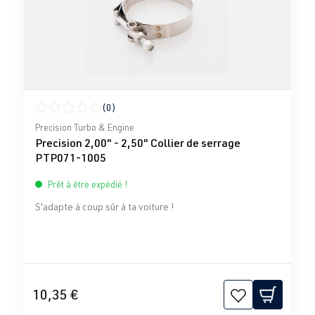
(0)
Note moyenne de 0 sur 5 étoiles
Precision Turbo & Engine
Precision 2,00" - 2,50" Collier de serrage
PTP071-1005
Prêt à être expédié !
S'adapte à coup sûr à ta voiture !
10,35 €