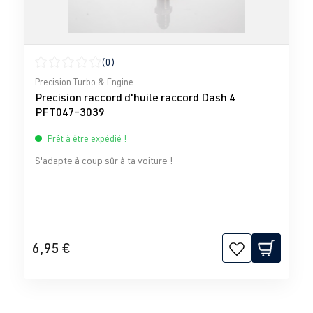
(0)
Note moyenne de 0 sur 5 étoiles
Precision Turbo & Engine
Precision raccord d'huile raccord Dash 4
PFT047-3039
Prêt à être expédié !
S'adapte à coup sûr à ta voiture !
6,95 €