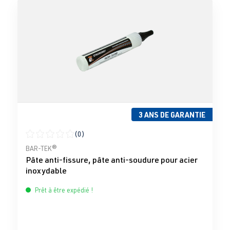
3 ANS DE GARANTIE
(0)
Note moyenne de 0 sur 5 étoiles
BAR-TEK®
Pâte anti-fissure, pâte anti-soudure pour acier
inoxydable
Prêt à être expédié !