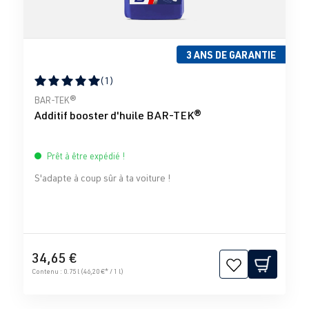
3 ANS DE GARANTIE
(1)
Note moyenne de 5 sur 5 étoiles
BAR-TEK®
Additif booster d'huile BAR-TEK®
Prêt à être expédié !
S'adapte à coup sûr à ta voiture !
34,65 €
Contenu :
0.75 l
(46,20 €* / 1 l)