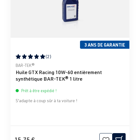
3 ANS DE GARANTIE
(2)
Note moyenne de 5 sur 5 étoiles
BAR-TEK®
Huile GTX Racing 10W-60 entièrement
synthétique BAR-TEK® 1 litre
Prêt à être expédié !
S'adapte à coup sûr à ta voiture !
15,75 €