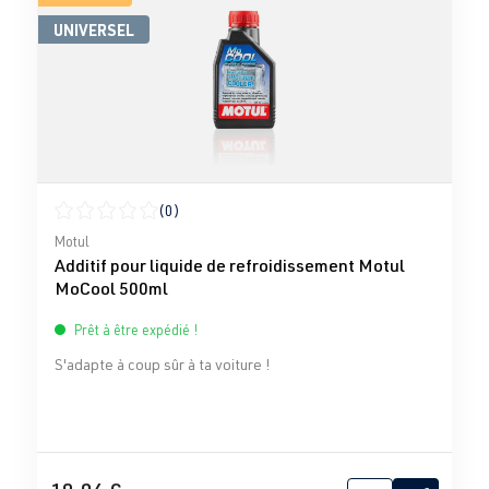
UNIVERSEL
(0)
Note moyenne de 0 sur 5 étoiles
Motul
Additif pour liquide de refroidissement Motul
MoCool 500ml
Prêt à être expédié !
S'adapte à coup sûr à ta voiture !