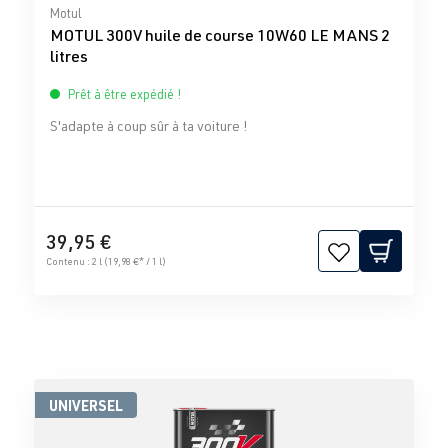
Note moyenne de 0 sur 5 étoiles
Motul
MOTUL 300V huile de course 10W60 LE MANS 2
litres
Prêt à être expédié !
S'adapte à coup sûr à ta voiture !
39,95 €
Contenu :
2 l
(19,98 €* / 1 l)
UNIVERSEL