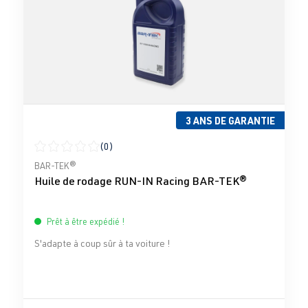
3 ANS DE GARANTIE
(0)
Note moyenne de 0 sur 5 étoiles
BAR-TEK®
Huile de rodage RUN-IN Racing BAR-TEK®
Prêt à être expédié !
S'adapte à coup sûr à ta voiture !