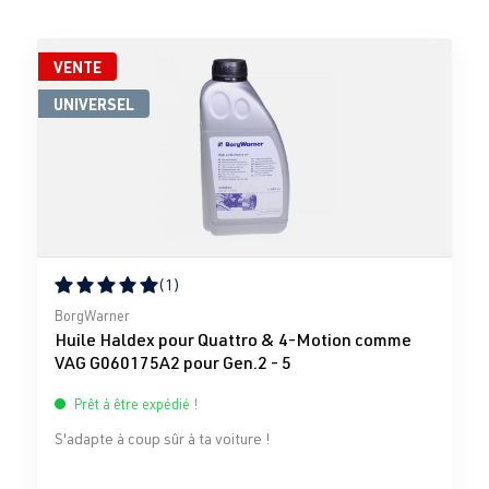
VENTE
UNIVERSEL
(1)
Note moyenne de 5 sur 5 étoiles
BorgWarner
Huile Haldex pour Quattro & 4-Motion comme
VAG G060175A2 pour Gen.2 - 5
Prêt à être expédié !
S'adapte à coup sûr à ta voiture !