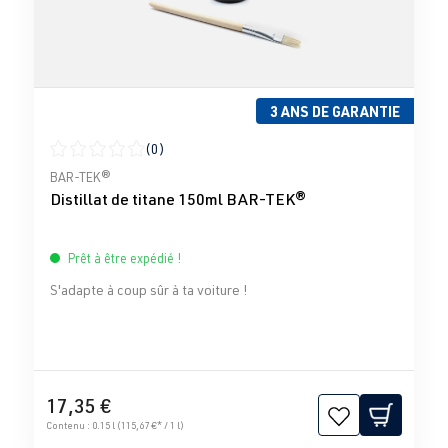
3 ANS DE GARANTIE
(0)
Note moyenne de 0 sur 5 étoiles
BAR-TEK®
Distillat de titane 150ml BAR-TEK®
Prêt à être expédié !
S'adapte à coup sûr à ta voiture !
17,35 €
Contenu :
0.15 l
(115,67 €* / 1 l)