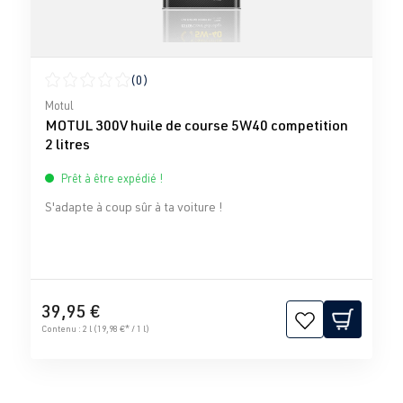
(0)
Note moyenne de 0 sur 5 étoiles
Motul
MOTUL 300V huile de course 5W40 competition
2 litres
Prêt à être expédié !
S'adapte à coup sûr à ta voiture !
39,95 €
Contenu :
2 l
(19,98 €* / 1 l)