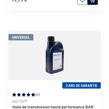
UNIVERSEL
3 ANS DE GARANTIE
(2)
Note moyenne de 5 sur 5 étoiles
BAR-TEK®
Huile de transmission haute performance BAR-