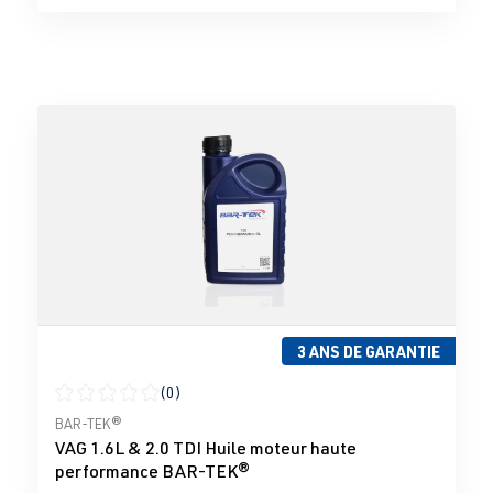
3 ANS DE GARANTIE
(0)
Note moyenne de 0 sur 5 étoiles
BAR-TEK®
VAG 1.6L & 2.0 TDI Huile moteur haute
performance BAR-TEK®