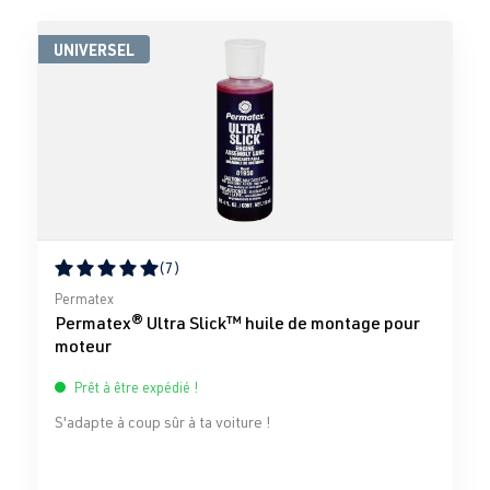
UNIVERSEL
(7)
Note moyenne de 5 sur 5 étoiles
Permatex
Permatex® Ultra Slick™ huile de montage pour
moteur
Prêt à être expédié !
S'adapte à coup sûr à ta voiture !