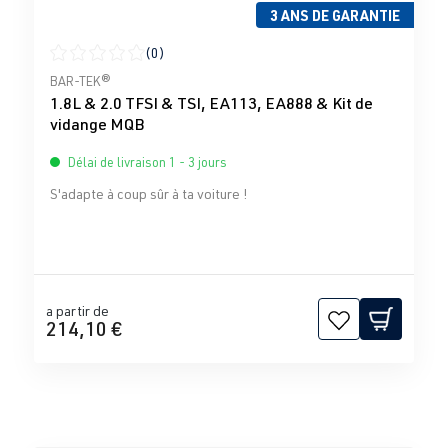
3 ANS DE GARANTIE
(0)
Note moyenne de 0 sur 5 étoiles
BAR-TEK®
1.8L & 2.0 TFSI & TSI, EA113, EA888 & Kit de
vidange MQB
Délai de livraison 1 - 3 jours
S'adapte à coup sûr à ta voiture !
a partir de
214,10 €