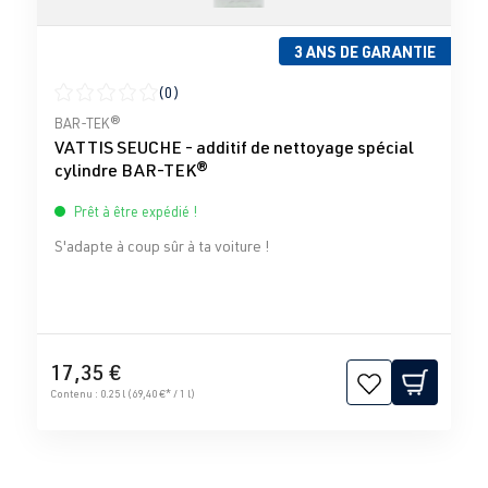
3 ANS DE GARANTIE
(0)
Note moyenne de 0 sur 5 étoiles
BAR-TEK®
VATTIS SEUCHE - additif de nettoyage spécial
cylindre BAR-TEK®
Prêt à être expédié !
S'adapte à coup sûr à ta voiture !
17,35 €
Contenu :
0.25 l
(69,40 €* / 1 l)