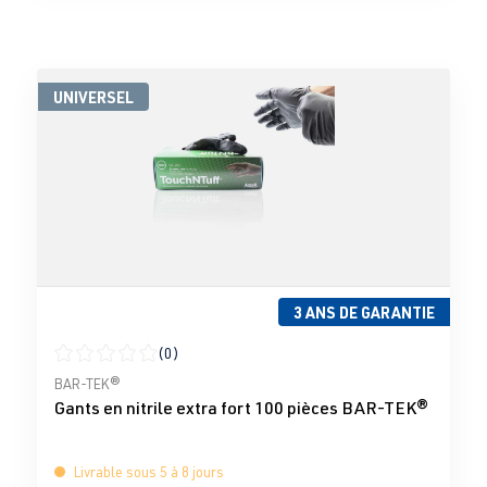
UNIVERSEL
3 ANS DE GARANTIE
(0)
Note moyenne de 0 sur 5 étoiles
BAR-TEK®
Gants en nitrile extra fort 100 pièces BAR-TEK®
Livrable sous 5 à 8 jours