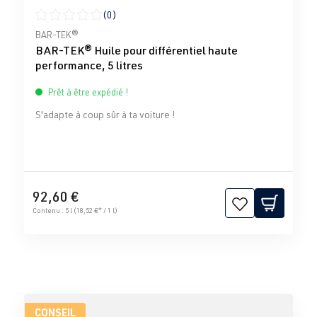
(0)
Note moyenne de 0 sur 5 étoiles
BAR-TEK®
BAR-TEK® Huile pour différentiel haute
performance, 5 litres
Prêt à être expédié !
S'adapte à coup sûr à ta voiture !
92,60 €
Contenu :
5 l
(18,52 €* / 1 l)
CONSEIL