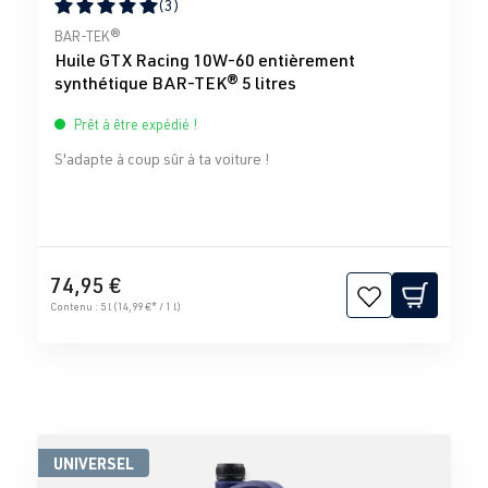
(3)
Note moyenne de 5 sur 5 étoiles
BAR-TEK®
Huile GTX Racing 10W-60 entièrement
synthétique BAR-TEK® 5 litres
Prêt à être expédié !
S'adapte à coup sûr à ta voiture !
74,95 €
Contenu :
5 l
(14,99 €* / 1 l)
UNIVERSEL