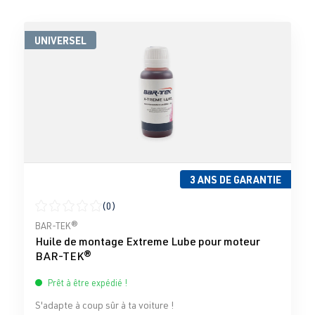
UNIVERSEL
3 ANS DE GARANTIE
(0)
Note moyenne de 0 sur 5 étoiles
BAR-TEK®
Huile de montage Extreme Lube pour moteur
BAR-TEK®
Prêt à être expédié !
S'adapte à coup sûr à ta voiture !