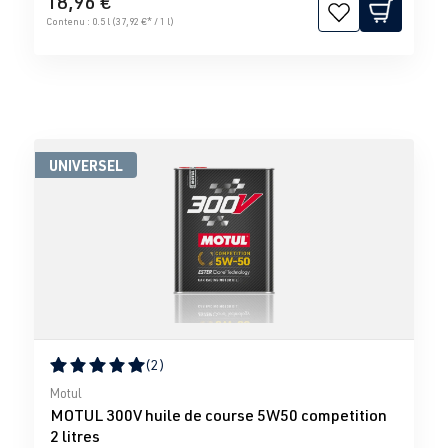
18,96 €
Contenu :
0.5 l
(37,92 €* / 1 l)
UNIVERSEL
(2)
Note moyenne de 5 sur 5 étoiles
Motul
MOTUL 300V huile de course 5W50 competition
2 litres