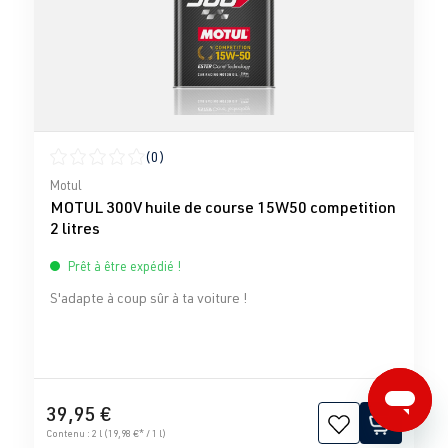
(0)
Note moyenne de 0 sur 5 étoiles
Motul
MOTUL 300V huile de course 15W50 competition
2 litres
Prêt à être expédié !
S'adapte à coup sûr à ta voiture !
39,95 €
Contenu :
2 l
(19,98 €* / 1 l)