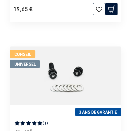
19,65 €
CONSEIL
UNIVERSEL
3 ANS DE GARANTIE
(1)
Note moyenne de 5 sur 5 étoiles