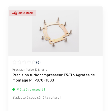
Faible stock
(0)
Note moyenne de 0 sur 5 étoiles
Precision Turbo & Engine
Precision turbocompresseur T5/T6 Agrafes de
montage PTP070-1033
Prêt à être expédié !
S'adapte à coup sûr à ta voiture !