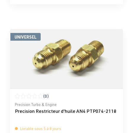
UNIVERSEL
(0)
Note moyenne de 0 sur 5 étoiles
Precision Turbo & Engine
Precision Restricteur d'huile AN4 PTP074-2118
Livrable sous 5 à 8 jours