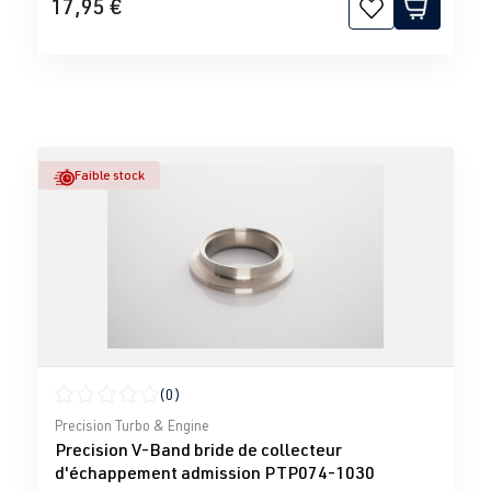
17,95 €
Faible stock
(0)
Note moyenne de 0 sur 5 étoiles
Precision Turbo & Engine
Precision V-Band bride de collecteur
d'échappement admission PTP074-1030