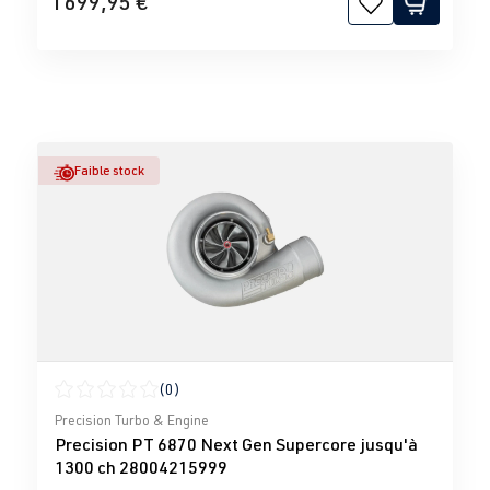
1 699,95 €
Faible stock
(0)
Note moyenne de 0 sur 5 étoiles
Precision Turbo & Engine
Precision PT 6870 Next Gen Supercore jusqu'à
1300 ch 28004215999