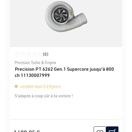
(0)
Note moyenne de 0 sur 5 étoiles
Precision Turbo & Engine
Precision PT 6262 Gen.1 Supercore jusqu'à 800
ch 11130007999
Livrable sous 5 à 8 jours
S'adapte à coup sûr à ta voiture !