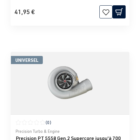
41,95 €
UNIVERSEL
(0)
Note moyenne de 0 sur 5 étoiles
Precision Turbo & Engine
Precision PT 5558 Gen.2 Supercore jusqu'à 700