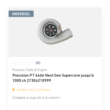
UNIVERSEL
(0)
Note moyenne de 0 sur 5 étoiles
Precision Turbo & Engine
Precision PT 6466 Next Gen Supercore jusqu'à
1000 ch 27304210999
Livrable sous 5 à 8 jours
S'adapte à coup sûr à ta voiture !