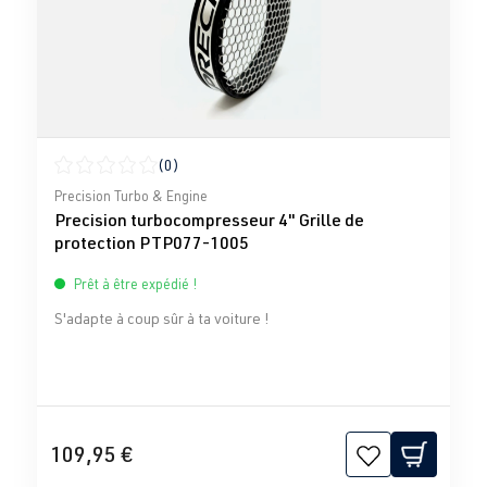
(0)
Note moyenne de 0 sur 5 étoiles
Precision Turbo & Engine
Precision turbocompresseur 4" Grille de
protection PTP077-1005
Prêt à être expédié !
S'adapte à coup sûr à ta voiture !
109,95 €