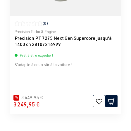
(0)
Note moyenne de 0 sur 5 étoiles
Precision Turbo & Engine
Precision PT 7275 Next Gen Supercore jusqu'à
1400 ch 28107216999
Prêt à être expédié !
S'adapte à coup sûr à ta voiture !
3 449,95 €
%
3 249,95 €