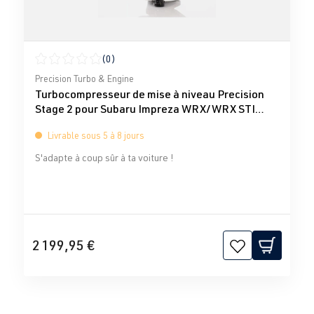
(0)
Note moyenne de 0 sur 5 étoiles
Precision Turbo & Engine
Turbocompresseur de mise à niveau Precision
Stage 2 pour Subaru Impreza WRX/WRX STI
20734301724
Livrable sous 5 à 8 jours
S'adapte à coup sûr à ta voiture !
2 199,95 €