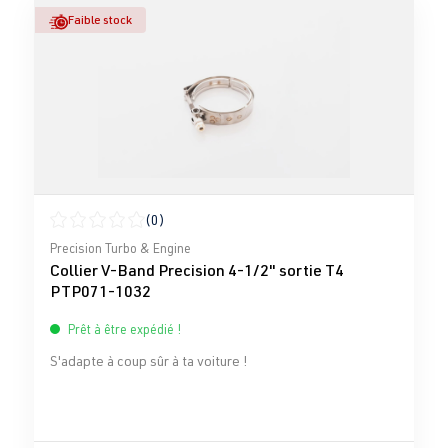
Faible stock
(0)
Note moyenne de 0 sur 5 étoiles
Precision Turbo & Engine
Collier V-Band Precision 4-1/2" sortie T4
PTP071-1032
Prêt à être expédié !
S'adapte à coup sûr à ta voiture !