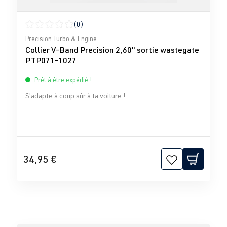
(0)
Note moyenne de 0 sur 5 étoiles
Precision Turbo & Engine
Collier V-Band Precision 2,60" sortie wastegate
PTP071-1027
Prêt à être expédié !
S'adapte à coup sûr à ta voiture !
34,95 €