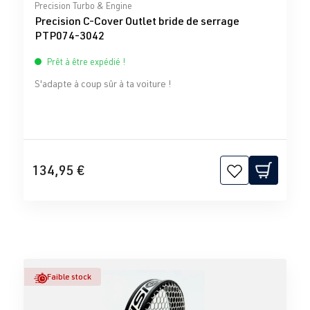
Note moyenne de 0 sur 5 étoiles
Precision Turbo & Engine
Precision C-Cover Outlet bride de serrage
PTP074-3042
Prêt à être expédié !
S'adapte à coup sûr à ta voiture !
134,95 €
Faible stock