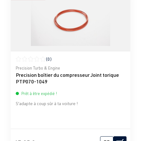
(0)
Note moyenne de 0 sur 5 étoiles
Precision Turbo & Engine
Precision boîtier du compresseur Joint torique
PTP070-1049
Prêt à être expédié !
S'adapte à coup sûr à ta voiture !