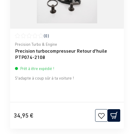
(0)
Note moyenne de 0 sur 5 étoiles
Precision Turbo & Engine
Precision turbocompresseur Retour d'huile
PTP074-2108
Prêt à être expédié !
S'adapte à coup sûr à ta voiture !
34,95 €