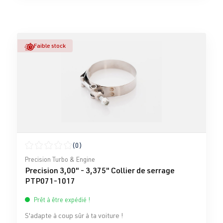
Faible stock
(0)
Note moyenne de 0 sur 5 étoiles
Precision Turbo & Engine
Precision 3,00" - 3,375" Collier de serrage
PTP071-1017
Prêt à être expédié !
S'adapte à coup sûr à ta voiture !