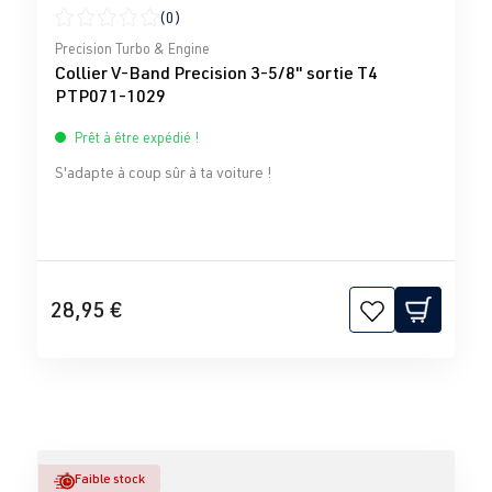
(0)
Note moyenne de 0 sur 5 étoiles
Precision Turbo & Engine
Collier V-Band Precision 3-5/8" sortie T4
PTP071-1029
Prêt à être expédié !
S'adapte à coup sûr à ta voiture !
28,95 €
Faible stock