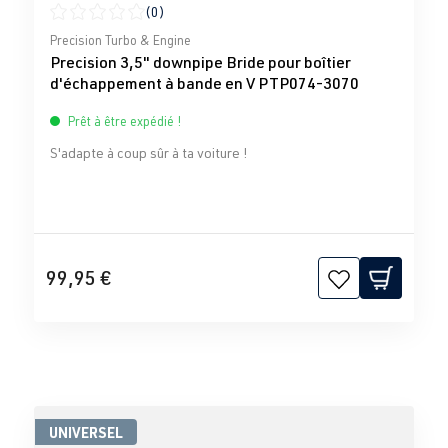
(0)
Note moyenne de 0 sur 5 étoiles
Precision Turbo & Engine
Precision 3,5" downpipe Bride pour boîtier
d'échappement à bande en V PTP074-3070
Prêt à être expédié !
S'adapte à coup sûr à ta voiture !
99,95 €
UNIVERSEL