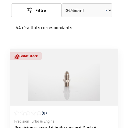
Filtre
TRIAGE
64 résultats correspondants
Faible stock
(0)
Note moyenne de 0 sur 5 étoiles
Precision Turbo & Engine
Precision raccord d'huile raccord Dash 4