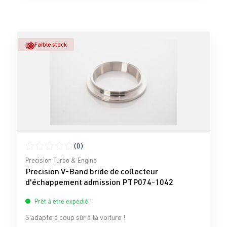
Faible stock
(0)
Note moyenne de 0 sur 5 étoiles
Precision Turbo & Engine
Precision V-Band bride de collecteur
d'échappement admission PTP074-1042
Prêt à être expédié !
S'adapte à coup sûr à ta voiture !