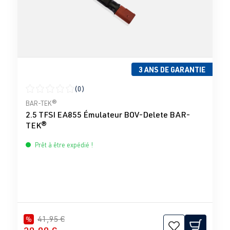
3 ANS DE GARANTIE
(0)
Note moyenne de 0 sur 5 étoiles
BAR-TEK®
2.5 TFSI EA855 Émulateur BOV-Delete BAR-
TEK®
Prêt à être expédié !
41,95 €
%