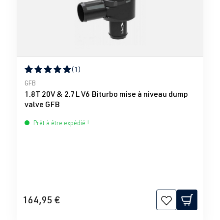
(1)
Note moyenne de 5 sur 5 étoiles
GFB
1.8T 20V & 2.7L V6 Biturbo mise à niveau dump
valve GFB
Prêt à être expédié !
164,95 €