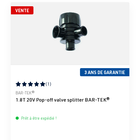
VENTE
3 ANS DE GARANTIE
(1)
Note moyenne de 5 sur 5 étoiles
BAR-TEK®
1.8T 20V Pop-off valve splitter BAR-TEK®
Prêt à être expédié !