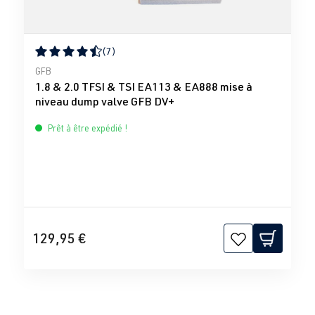
(7)
Note moyenne de 4.43 sur 5 étoiles
GFB
1.8 & 2.0 TFSI & TSI EA113 & EA888 mise à
niveau dump valve GFB DV+
Prêt à être expédié !
129,95 €