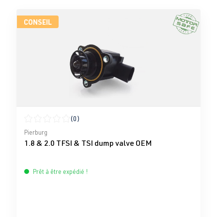
CONSEIL
(0)
Note moyenne de 0 sur 5 étoiles
Pierburg
1.8 & 2.0 TFSI & TSI dump valve OEM
Prêt à être expédié !