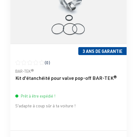
3 ANS DE GARANTIE
(0)
Note moyenne de 0 sur 5 étoiles
BAR-TEK®
Kit d'étanchéité pour valve pop-off BAR-TEK®
Prêt à être expédié !
S'adapte à coup sûr à ta voiture !