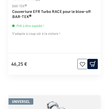
Note moyenne de 0 sur 5 étoiles
BAR-TEK®
Couverture EFR Turbo RACE pour le blow-off
BAR-TEK®
Prêt à être expédié !
S'adapte à coup sûr à ta voiture !
46,25 €
UNIVERSEL