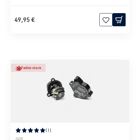
49,95 €
Faible stock
(1)
Note moyenne de 5 sur 5 étoiles
GFB