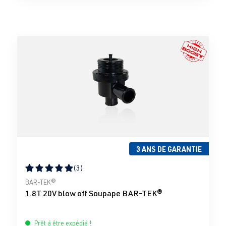
3 ANS DE GARANTIE
(3)
Note moyenne de 5 sur 5 étoiles
BAR-TEK®
1.8T 20V blow off Soupape BAR-TEK®
Prêt à être expédié !