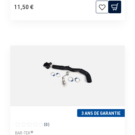
11,50 €
3 ANS DE GARANTIE
(0)
Note moyenne de 0 sur 5 étoiles
BAR-TEK®