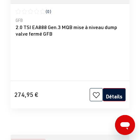
(0)
Note moyenne de 0 sur 5 étoiles
GFB
2.0 TSI EA888 Gen.3 MQB mise à niveau dump
valve fermé GFB
274,95 €
Détails