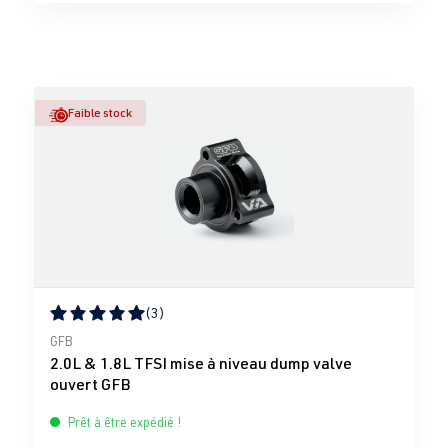
Faible stock
(3)
Note moyenne de 5 sur 5 étoiles
GFB
2.0L & 1.8L TFSI mise à niveau dump valve
ouvert GFB
Prêt à être expédié !