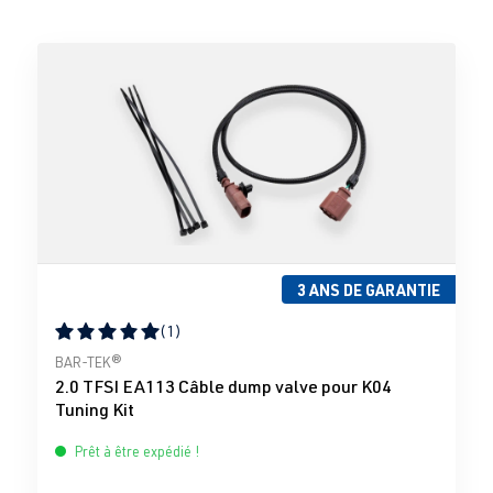
3 ANS DE GARANTIE
(1)
Note moyenne de 5 sur 5 étoiles
BAR-TEK®
2.0 TFSI EA113 Câble dump valve pour K04
Tuning Kit
Prêt à être expédié !