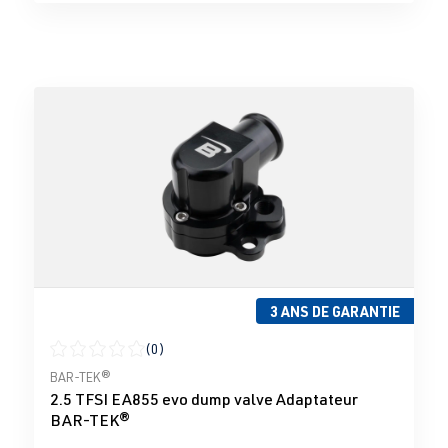
3 ANS DE GARANTIE
(0)
Note moyenne de 0 sur 5 étoiles
BAR-TEK®
2.5 TFSI EA855 evo dump valve Adaptateur
BAR-TEK®