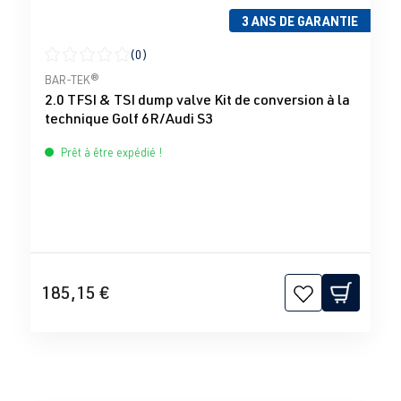
3 ANS DE GARANTIE
(0)
Note moyenne de 0 sur 5 étoiles
BAR-TEK®
2.0 TFSI & TSI dump valve Kit de conversion à la
technique Golf 6R/Audi S3
Prêt à être expédié !
185,15 €