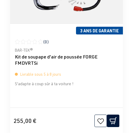
3 ANS DE GARANTIE
(0)
Note moyenne de 0 sur 5 étoiles
BAR-TEK®
Kit de soupape d'air de poussée FORGE
FMDVRTSi
Livrable sous 5 à 8 jours
S'adapte à coup sûr à ta voiture !
255,00 €