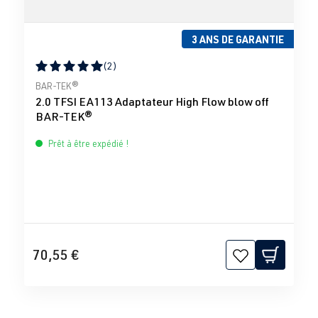
3 ANS DE GARANTIE
(2)
Note moyenne de 5 sur 5 étoiles
BAR-TEK®
2.0 TFSI EA113 Adaptateur High Flow blow off
BAR-TEK®
Prêt à être expédié !
70,55 €