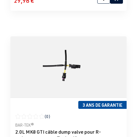
29,98 €
3 ANS DE GARANTIE
(0)
Note moyenne de 0 sur 5 étoiles
BAR-TEK®
2.0L MK8 GTI câble dump valve pour R-