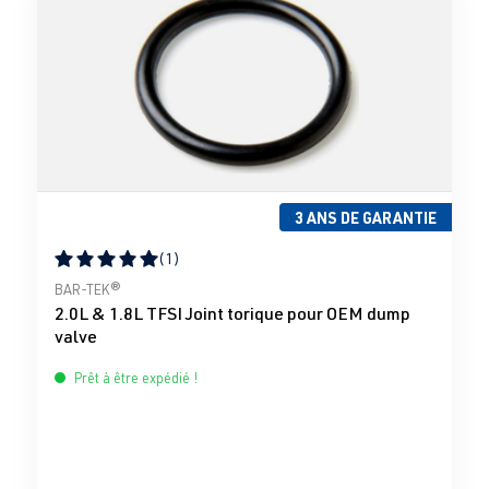
3 ANS DE GARANTIE
(1)
Note moyenne de 5 sur 5 étoiles
BAR-TEK®
2.0L & 1.8L TFSI Joint torique pour OEM dump
valve
Prêt à être expédié !