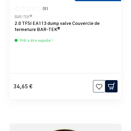
(0)
Note moyenne de 0 sur 5 étoiles
BAR-TEK®
2.0 TFSI EA113 dump valve Couvercle de
fermeture BAR-TEK®
Prêt à être expédié !
34,65 €