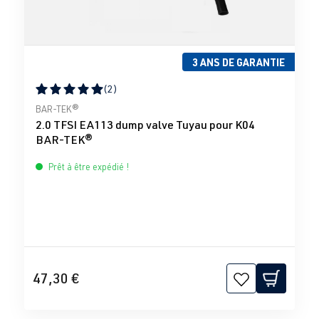
3 ANS DE GARANTIE
(2)
Note moyenne de 5 sur 5 étoiles
BAR-TEK®
2.0 TFSI EA113 dump valve Tuyau pour K04
BAR-TEK®
Prêt à être expédié !
47,30 €