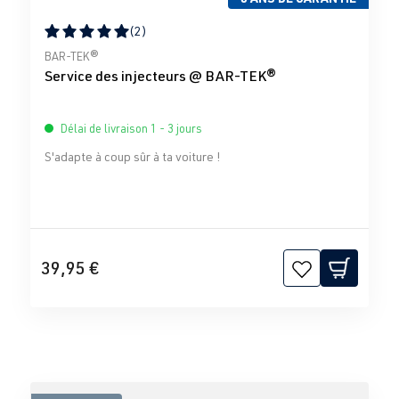
(2)
Note moyenne de 5 sur 5 étoiles
BAR-TEK®
Service des injecteurs @ BAR-TEK®
Délai de livraison 1 - 3 jours
S'adapte à coup sûr à ta voiture !
39,95 €