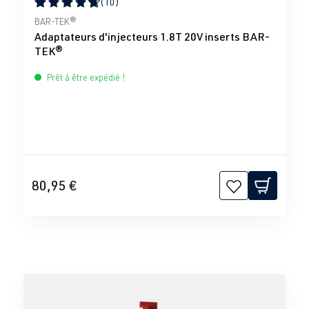
(10)
Note moyenne de 4.83 sur 5 étoiles
BAR-TEK®
Adaptateurs d'injecteurs 1.8T 20V inserts BAR-
TEK®
Prêt à être expédié !
80,95 €