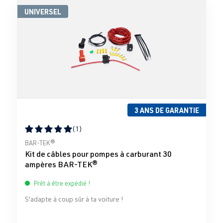
UNIVERSEL
3 ANS DE GARANTIE
(1)
Note moyenne de 5 sur 5 étoiles
BAR-TEK®
Kit de câbles pour pompes à carburant 30
ampères BAR-TEK®
Prêt à être expédié !
S'adapte à coup sûr à ta voiture !