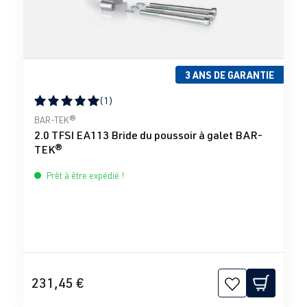
3 ANS DE GARANTIE
(1)
Note moyenne de 5 sur 5 étoiles
BAR-TEK®
2.0 TFSI EA113 Bride du poussoir à galet BAR-
TEK®
Prêt à être expédié !
231,45 €