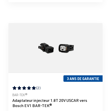
3 ANS DE GARANTIE
(2)
Note moyenne de 5 sur 5 étoiles
BAR-TEK®
Adaptateur injecteur 1.8T 20V USCAR vers
Bosch EV1 BAR-TEK®