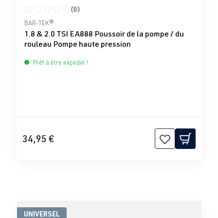
(0)
Note moyenne de 0 sur 5 étoiles
BAR-TEK®
1.8 & 2.0 TSI EA888 Poussoir de la pompe / du
rouleau Pompe haute pression
Prêt à être expédié !
34,95 €
UNIVERSEL