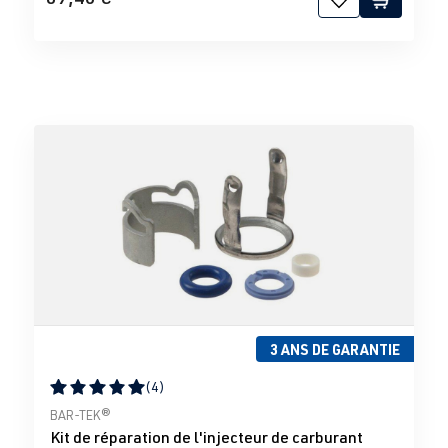
3 ANS DE GARANTIE
(4)
Note moyenne de 5 sur 5 étoiles
BAR-TEK®
Kit de réparation de l'injecteur de carburant