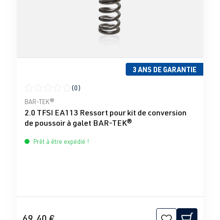
3 ANS DE GARANTIE
(0)
Note moyenne de 0 sur 5 étoiles
BAR-TEK®
2.0 TFSI EA113 Ressort pour kit de conversion
de poussoir à galet BAR-TEK®
Prêt à être expédié !
69,40 €