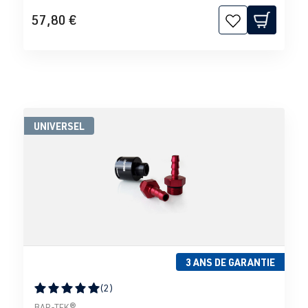
57,80 €
UNIVERSEL
3 ANS DE GARANTIE
(2)
Note moyenne de 5 sur 5 étoiles
BAR-TEK®