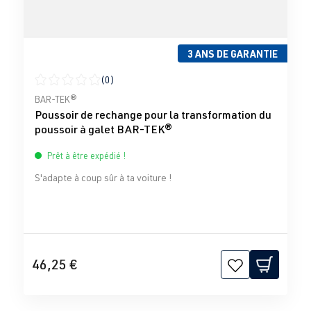
3 ANS DE GARANTIE
(0)
Note moyenne de 0 sur 5 étoiles
BAR-TEK®
Poussoir de rechange pour la transformation du
poussoir à galet BAR-TEK®
Prêt à être expédié !
S'adapte à coup sûr à ta voiture !
46,25 €