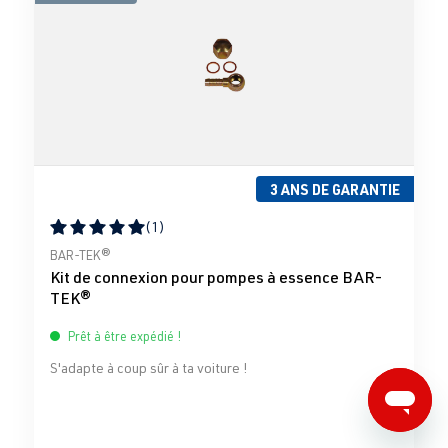
3 ANS DE GARANTIE
(1)
Note moyenne de 5 sur 5 étoiles
BAR-TEK®
Kit de connexion pour pompes à essence BAR-
TEK®
Prêt à être expédié !
S'adapte à coup sûr à ta voiture !