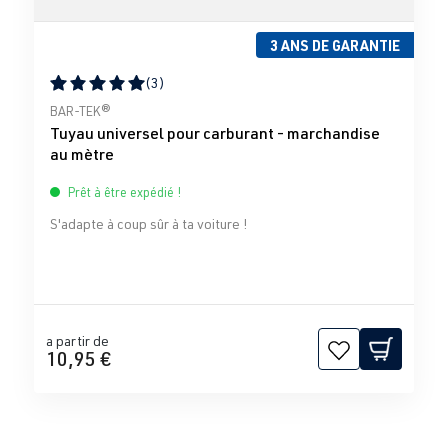
3 ANS DE GARANTIE
(3)
Note moyenne de 5 sur 5 étoiles
BAR-TEK®
Tuyau universel pour carburant - marchandise
au mètre
Prêt à être expédié !
S'adapte à coup sûr à ta voiture !
a partir de
10,95 €