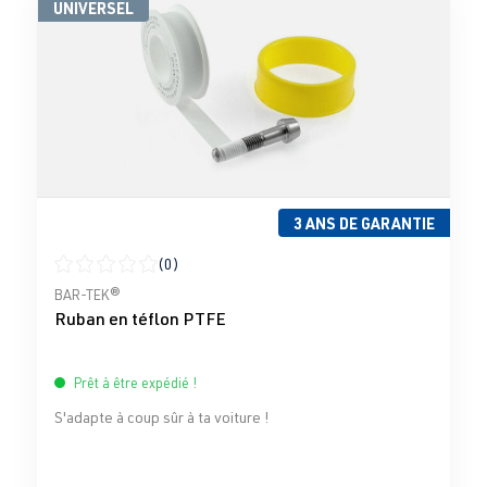
UNIVERSEL
3 ANS DE GARANTIE
(0)
Note moyenne de 0 sur 5 étoiles
BAR-TEK®
Ruban en téflon PTFE
Prêt à être expédié !
S'adapte à coup sûr à ta voiture !