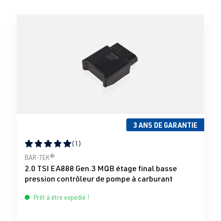
3 ANS DE GARANTIE
(1)
Note moyenne de 5 sur 5 étoiles
BAR-TEK®
2.0 TSI EA888 Gen.3 MQB étage final basse
pression contrôleur de pompe à carburant
Prêt à être expédié !