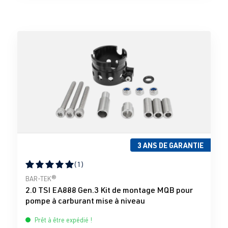
3 ANS DE GARANTIE
(1)
Note moyenne de 5 sur 5 étoiles
BAR-TEK®
2.0 TSI EA888 Gen.3 Kit de montage MQB pour
pompe à carburant mise à niveau
Prêt à être expédié !