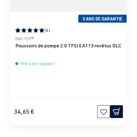
3 ANS DE GARANTIE
(6)
Note moyenne de 5 sur 5 étoiles
BAR-TEK®
Poussoirs de pompe 2.0 TFSI EA113 revêtus DLC
Prêt à être expédié !
34,65 €