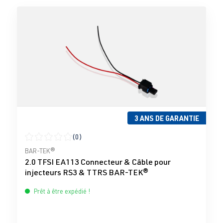
3 ANS DE GARANTIE
(0)
Note moyenne de 0 sur 5 étoiles
BAR-TEK®
2.0 TFSI EA113 Connecteur & Câble pour
injecteurs RS3 & TTRS BAR-TEK®
Prêt à être expédié !