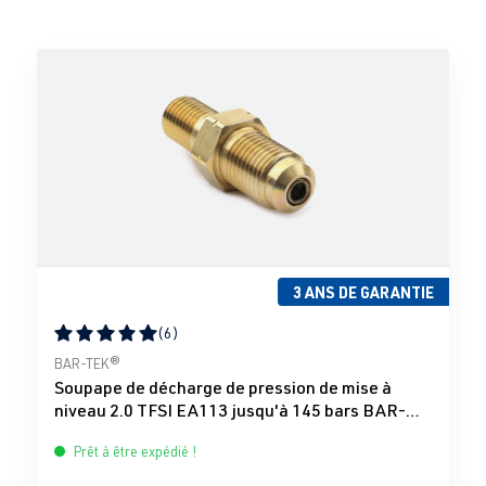
3 ANS DE GARANTIE
(6)
Note moyenne de 5 sur 5 étoiles
BAR-TEK®
Soupape de décharge de pression de mise à
niveau 2.0 TFSI EA113 jusqu'à 145 bars BAR-
TEK®
Prêt à être expédié !