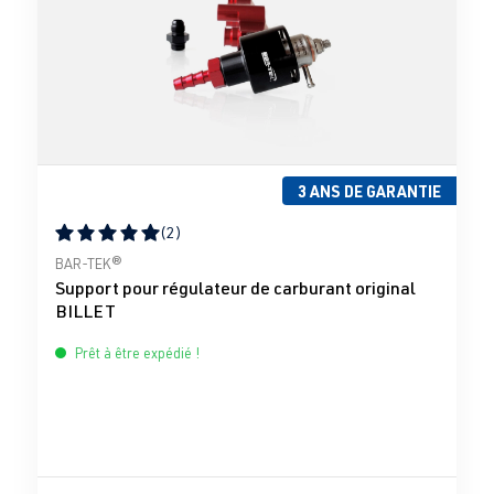
3 ANS DE GARANTIE
(2)
Note moyenne de 5 sur 5 étoiles
BAR-TEK®
Support pour régulateur de carburant original
BILLET
Prêt à être expédié !