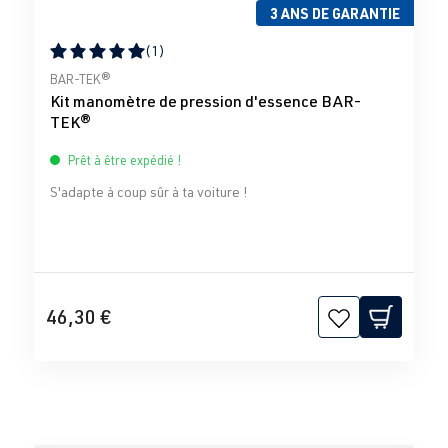
3 ANS DE GARANTIE
(1)
Note moyenne de 5 sur 5 étoiles
BAR-TEK®
Kit manomètre de pression d'essence BAR-
TEK®
Prêt à être expédié !
S'adapte à coup sûr à ta voiture !
46,30 €