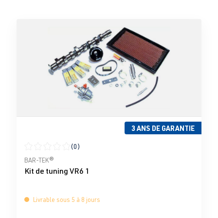
3 ANS DE GARANTIE
(0)
Note moyenne de 0 sur 5 étoiles
BAR-TEK®
Kit de tuning VR6 1
Livrable sous 5 à 8 jours