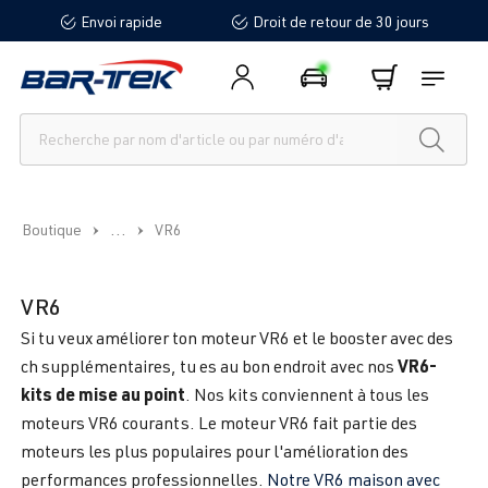
Envoi rapide
Droit de retour de 30 jours
tenu principal
...
Boutique
VR6
VR6
Si tu veux améliorer ton moteur VR6 et le booster avec des
VR6-
ch supplémentaires, tu es au bon endroit avec nos
kits de mise au point
. Nos kits conviennent à tous les
moteurs VR6 courants. Le moteur VR6 fait partie des
moteurs les plus populaires pour l'amélioration des
performances professionnelles.
Notre VR6 maison avec