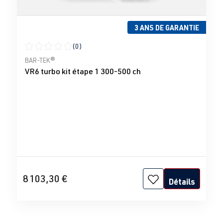
3 ANS DE GARANTIE
(0)
Note moyenne de 0 sur 5 étoiles
BAR-TEK®
VR6 turbo kit étape 1 300-500 ch
8 103,30 €
Détails