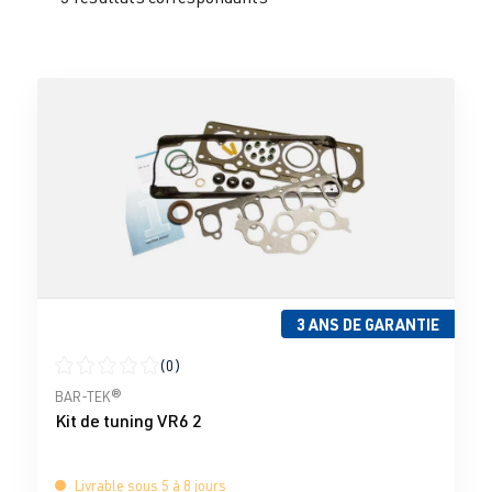
3 ANS DE GARANTIE
(0)
Note moyenne de 0 sur 5 étoiles
BAR-TEK®
Kit de tuning VR6 2
Livrable sous 5 à 8 jours