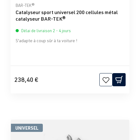
Note moyenne de 0 sur 5 étoiles
BAR-TEK®
Catalyseur sport universel 200 cellules métal
catalyseur BAR-TEK®
Délai de livraison 2 - 4 jours
S'adapte à coup sûr à ta voiture !
238,40 €
UNIVERSEL