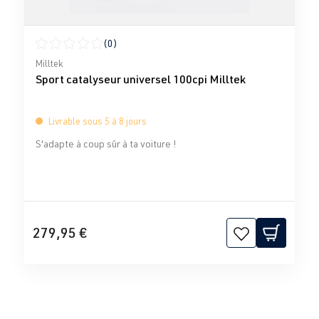
(0)
Note moyenne de 0 sur 5 étoiles
Milltek
Sport catalyseur universel 100cpi Milltek
Livrable sous 5 à 8 jours
S'adapte à coup sûr à ta voiture !
279,95 €