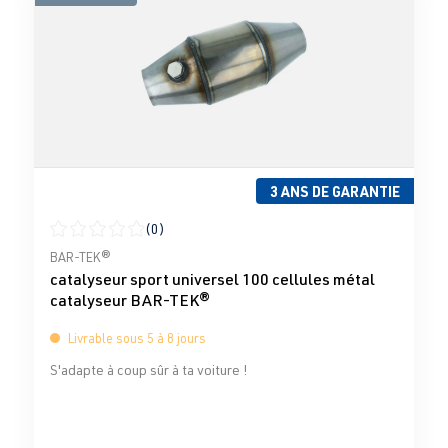
3 ANS DE GARANTIE
(0)
Note moyenne de 0 sur 5 étoiles
BAR-TEK®
catalyseur sport universel 100 cellules métal
catalyseur BAR-TEK®
Livrable sous 5 à 8 jours
S'adapte à coup sûr à ta voiture !