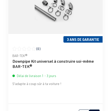
3 ANS DE GARANTIE
(0)
Note moyenne de 0 sur 5 étoiles
BAR-TEK®
Downpipe Kit universel à construire soi-même
BAR-TEK®
Délai de livraison 1 - 3 jours
S'adapte à coup sûr à ta voiture !