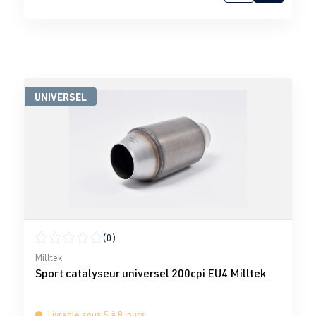
UNIVERSEL
(0)
Note moyenne de 0 sur 5 étoiles
Milltek
Sport catalyseur universel 200cpi EU4 Milltek
Livrable sous 5 à 8 jours