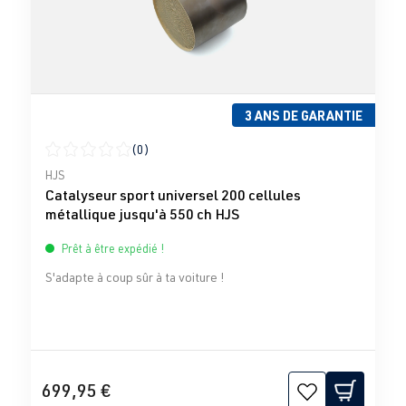
3 ANS DE GARANTIE
(0)
Note moyenne de 0 sur 5 étoiles
HJS
Catalyseur sport universel 200 cellules
métallique jusqu'à 550 ch HJS
Prêt à être expédié !
S'adapte à coup sûr à ta voiture !
699,95 €