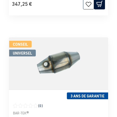
347,25 €
CONSEIL
UNIVERSEL
3 ANS DE GARANTIE
(0)
Note moyenne de 0 sur 5 étoiles
BAR-TEK®