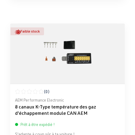
Faible stock
(0)
Note moyenne de 0 sur 5 étoiles
AEM Performance Electronic
8 canaux K-Type température des gaz
d'échappement module CAN AEM
Prêt à être expédié !
S'adapte à coup sûr à ta voiture !