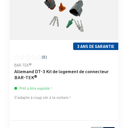
3 ANS DE GARANTIE
(0)
Note moyenne de 0 sur 5 étoiles
BAR-TEK®
Allemand DT-3 Kit de logement de connecteur
BAR-TEK®
Prêt à être expédié !
S'adapte à coup sûr à ta voiture !