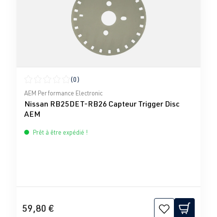
(0)
Note moyenne de 0 sur 5 étoiles
AEM Performance Electronic
Nissan RB25DET-RB26 Capteur Trigger Disc
AEM
Prêt à être expédié !
59,80 €