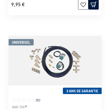
9,95 €
UNIVERSEL
3 ANS DE GARANTIE
(0)
Note moyenne de 0 sur 5 étoiles
BAR-TEK®