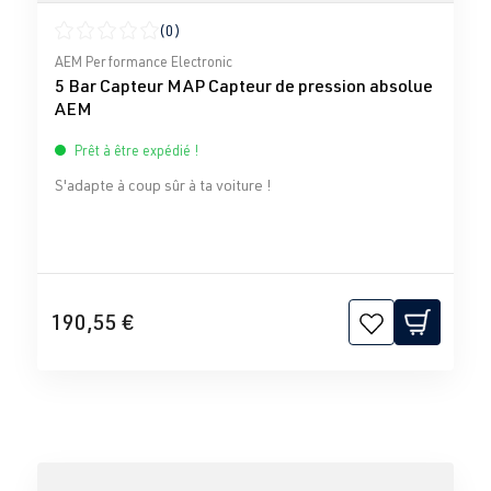
(0)
Note moyenne de 0 sur 5 étoiles
AEM Performance Electronic
5 Bar Capteur MAP Capteur de pression absolue
AEM
Prêt à être expédié !
S'adapte à coup sûr à ta voiture !
190,55 €