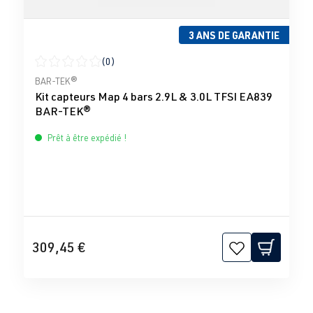
3 ANS DE GARANTIE
(0)
Note moyenne de 0 sur 5 étoiles
BAR-TEK®
Kit capteurs Map 4 bars 2.9L & 3.0L TFSI EA839
BAR-TEK®
Prêt à être expédié !
309,45 €