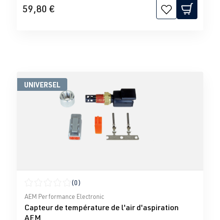
59,80 €
UNIVERSEL
(0)
Note moyenne de 0 sur 5 étoiles
AEM Performance Electronic
Capteur de température de l'air d'aspiration
AEM