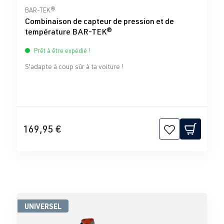
Note moyenne de 0 sur 5 étoiles
BAR-TEK®
Combinaison de capteur de pression et de
température BAR-TEK®
Prêt à être expédié !
S'adapte à coup sûr à ta voiture !
169,95 €
UNIVERSEL