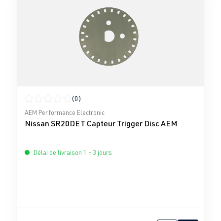
(0)
Note moyenne de 0 sur 5 étoiles
AEM Performance Electronic
Nissan SR20DET Capteur Trigger Disc AEM
Délai de livraison 1 - 3 jours