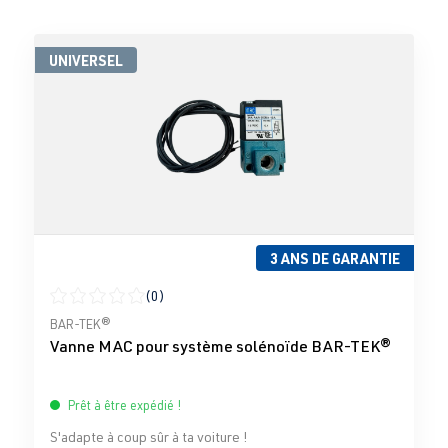
UNIVERSEL
3 ANS DE GARANTIE
(0)
Note moyenne de 0 sur 5 étoiles
BAR-TEK®
Vanne MAC pour système solénoïde BAR-TEK®
Prêt à être expédié !
S'adapte à coup sûr à ta voiture !