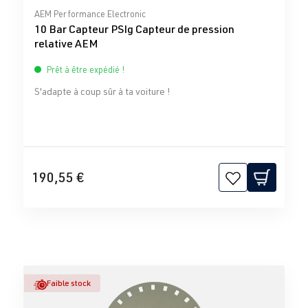
Note moyenne de 0 sur 5 étoiles
AEM Performance Electronic
10 Bar Capteur PSIg Capteur de pression
relative AEM
Prêt à être expédié !
S'adapte à coup sûr à ta voiture !
190,55 €
Faible stock