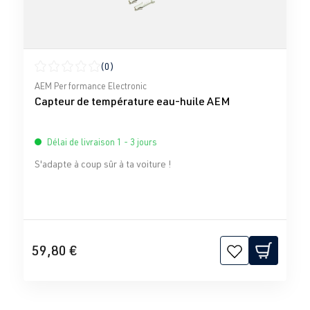
(0)
Note moyenne de 0 sur 5 étoiles
AEM Performance Electronic
Capteur de température eau-huile AEM
Délai de livraison 1 - 3 jours
S'adapte à coup sûr à ta voiture !
59,80 €