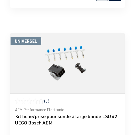
UNIVERSEL
(0)
Note moyenne de 0 sur 5 étoiles
AEM Performance Electronic
Kit fiche/prise pour sonde à large bande LSU 42
UEGO Bosch AEM