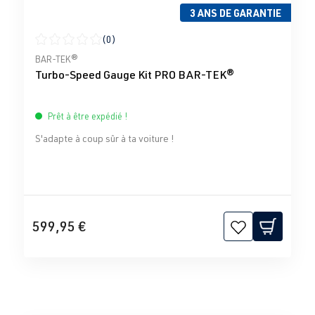
3 ANS DE GARANTIE
(0)
Note moyenne de 0 sur 5 étoiles
BAR-TEK®
Turbo-Speed Gauge Kit PRO BAR-TEK®
Prêt à être expédié !
S'adapte à coup sûr à ta voiture !
599,95 €