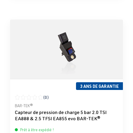
3 ANS DE GARANTIE
(0)
Note moyenne de 0 sur 5 étoiles
BAR-TEK®
Capteur de pression de charge 5 bar 2.0 TSI
EA888 & 2.5 TFSI EA855 evo BAR-TEK®
Prêt à être expédié !