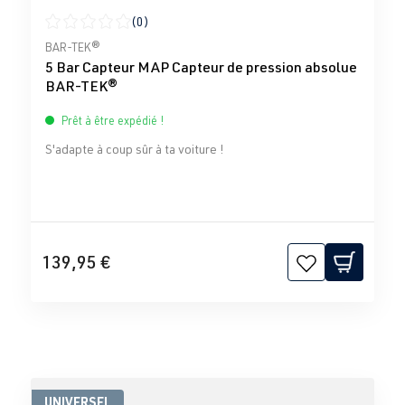
(0)
Note moyenne de 0 sur 5 étoiles
BAR-TEK®
5 Bar Capteur MAP Capteur de pression absolue
BAR-TEK®
Prêt à être expédié !
S'adapte à coup sûr à ta voiture !
139,95 €
UNIVERSEL