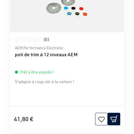
(0)
Note moyenne de 0 sur 5 étoiles
AEM Performance Electronic
poti de trim à 12 niveaux AEM
Prêt à être expédié !
S'adapte à coup sûr à ta voiture !
41,80 €