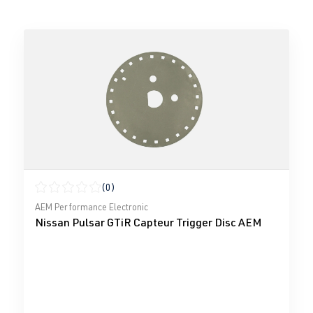
(0)
Note moyenne de 0 sur 5 étoiles
AEM Performance Electronic
Nissan Pulsar GTiR Capteur Trigger Disc AEM