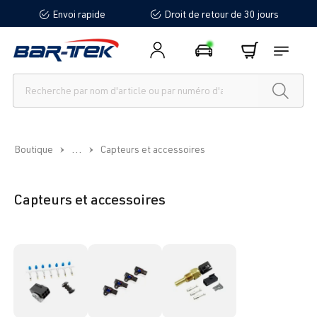
Envoi rapide
Droit de retour de 30 jours
tenu principal
...
Boutique
Capteurs et accessoires
Capteurs et accessoires