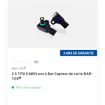
3 ANS DE GARANTIE
(0)
Note moyenne de 0 sur 5 étoiles
BAR-TEK®
2.5 TFSI EA855 evo 4 Bar Capteur de carte BAR-
TEK®
Prêt à être expédié !