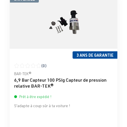
3 ANS DE GARANTIE
(0)
Note moyenne de 0 sur 5 étoiles
BAR-TEK®
6,9 Bar Capteur 100 PSIg Capteur de pression
relative BAR-TEK®
Prêt à être expédié !
S'adapte à coup sûr à ta voiture !